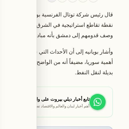
قال رئيس شركة توتال الفرنسية بويانيه، خلال زيار
نقطة تقاطع استراتيجية في الشرق الأوسط، معتبراً أن
وصف قدومهم إلى دمشق بأنه مبادرة إيجابية.
وأشار بويانيه إلى أن الأحداث التي شهدها مضيق هرمز
أهمية سوريا، مضيفاً أنه من الواضح أنه إذا رغب ا
بديلة لنقل النفط.
تابع أخبار ديلي بيروت على واتساب
أهم أخبار لبنان والعالم والاقتصاد تصلك مباشرة.