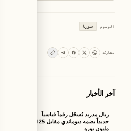
سوريا
الوسوم
مشاركة
آخر الأخبار
كرة القدم
تكنولوجيا وعلو
ريال مدريد يُسجّل رقماً قياسياً
أبل تُصد
جديداً بضمه ديوماندي مقابل 125
لأنظمة 
مليون يورو
وسكوايا