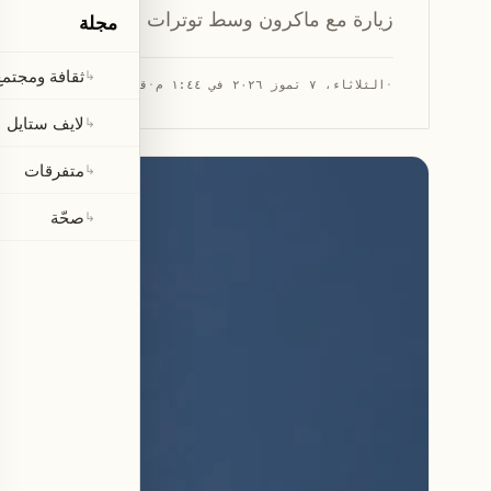
زيارة مع ماكرون وسط توترات أمنية.
مجلة
ثقافة ومجتمع
↳
·
الثلاثاء، ٧ تموز ٢٠٢٦ في ١:٤٤ م
·
قراءة 1 دقيقة
لايف ستايل
↳
متفرقات
↳
صحّة
↳