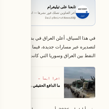
تابعنا على تيليغرام
آخر العناوين تصلك فور نشرها — انضمّ إلى قناة المخصّصة ب
DailyBeirutNewsAR
@
في هذا السياق، أعلن العراق في بداية نيسان/أبريل ع
لتصديره عبر مسارات جديدة، فيما بحث البلدان في ن
النفط بين العراق وسوريا التي كانت معطلة منذ عقود
اقرأ أيضاً
←
ما الدافع الحقيقي وراء تعزيز دمشق لو