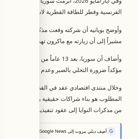
وفي أيار/مايو 2026، أبرمت سوريا مذكر
الفرنسية وقطر للطاقة القطرية لاستكشاف النفط والغ
وأوضح بويانيه أن شركته وقعت مذكرة التفاهم، لكنه
مشيراً إلى أن زيارته مع ماكرون تهدف إلى لقاء الس
وأضاف أن سوريا، بعد 13 عاماً من
مؤكداً ضرورة التحلي بالصبر وعدم المطالبة بالكثير 
وخلال منتدى اقتصادي عقد في القصر الرئاسي بحض
المطلوب هو بناء شراكات حقيقية وعضوية مع القطاع
من مذكرات النوايا إلى عقود تنفيذية محددة زمنياً.
أضِف ديلي بيروت إلى Google News لتتلقّى أحدث الأخبار أوّلاً.