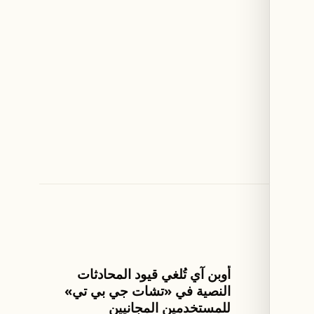
الذكاء الإصطناعي
ى 157.85 مقابل
أوبن آي تُلغي قيود المحادثات
النصية في «تشات جي بي تي»
للمستخدمين المجانيين