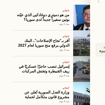
العالم
من هو دميتري دوغادكين الذي عيّنه
بوتين سفيراً جديداً لدى سوريا؟
منذ 2 يوم
العالم
أقر بـ"نجاح الإصلاحات".. البنك
الدولي يرفع منح سوريا لعام 2027
منذ 3 يوم
Рус
العالم
إسرائيل تنصب حاجزًا عسكريًا في
ريف القنيطرة وتفتش المركبات
والمارة
منذ 4 يوم
العالم
وزارة العدل السورية تُعلن عن
مشروع قانون متكامل لحماية
الطفولة
منذ 4 يوم