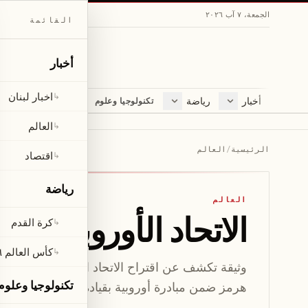
الجمعة، ٧ آب ٢٠٢٦
القائمة
أخبار
اخبار لبنان
↳
أخبار
رياضة
مجلة
تكنولوجيا وعلوم
اخبار لبنان
كرة القدم
ثقافة ومجتمع
العالم
كأس العالم ٢٠٢٦
لايف ستايل
العالم
↳
اقتصاد
متفرقات
الرئيسية
/
العالم
اقتصاد
↳
صحّة
رياضة
العالم
الاتحاد الأوروبي يق
كرة القدم
↳
كأس العالم ٢٠٢٦
↳
وثيقة تكشف عن اقتراح الاتحاد الأوروبي بقيادة مه
تكنولوجيا وعلوم
هرمز ضمن مبادرة أوروبية بقيادة فرنسا وبريطانيا.