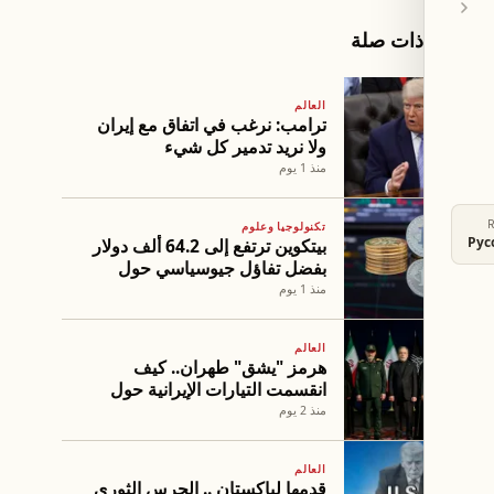
مقالات ذات صلة
العالم
ترامب: نرغب في اتفاق مع إيران
ولا نريد تدمير كل شيء
منذ 1 يوم
تكنولوجيا وعلوم
Рус
بيتكوين ترتفع إلى 64.2 ألف دولار
بفضل تفاؤل جيوسياسي حول
هرمز
منذ 1 يوم
العالم
هرمز "يشق" طهران.. كيف
انقسمت التيارات الإيرانية حول
ورقة المضيق؟
منذ 2 يوم
العالم
قدمها لباكستان .. الحرس الثوري