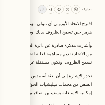
مشاركة
اقترح الاتحاد الأوروبي أن تتولى مهمة أسبيدس البحرية
هرمز حين تسمح الظروف بذلك، وذلك ضمن مساهمة أور
من الاتحاد تقديم مساهمة فعالة لتحالف مؤقت بقيادة 
تسمح الظروف، وتكون مستقلة عن الأطراف المتحار
السفن من هجمات ميليشيات الحوثي في البحر الأحمر، 
إمكانية الاستعانة بسفينتين إضافيتين فرنسية وإيطالي