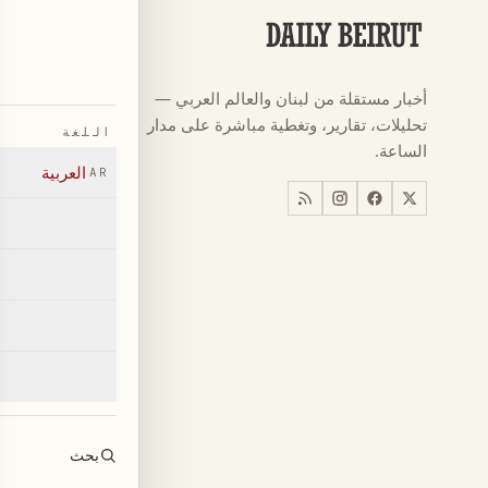
الأقسام
كرة القدم
←
أخبار مستقلة من لبنان والعالم العربي —
كأس العالم ٠٢٦
←
تحليلات، تقارير، وتغطية مباشرة على مدار
اللغة
أخبار
←
الساعة.
العربية
AR
اخبار لبنان
←
العالم
←
اقتصاد
←
بحث