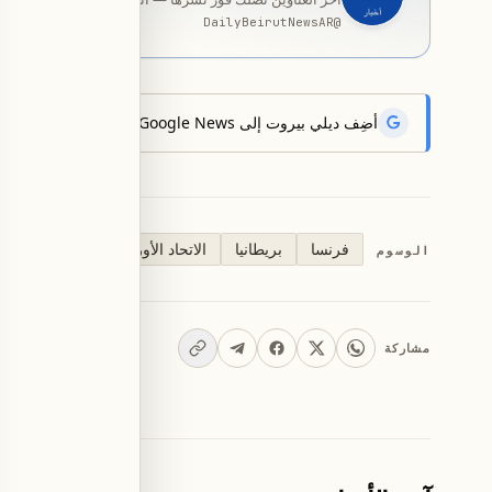
DailyBeirutNewsAR
@
أضِف ديلي بيروت إلى Google News لتتلقّى أحدث الأخبار أوّلاً.
فرنسا
بريطانيا
الاتحاد الأوروبي
مضيق هرمز
الوسوم
مشاركة