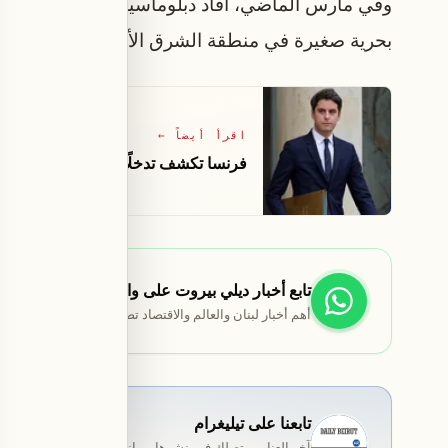
وفي مارس الماضي، أفاد دبلوماسيون ومسؤولون بأن و
بحرية صغيرة في منطقة الشرق الأوسط، دون توسي
اقرأ أيضاً
←
فرنسا تكشف تدخلًا روسيًا في انتخابات
تابع أخبار ديلي بيروت على واتساب
أهم أخبار لبنان والعالم والاقتصاد تصلك مباشرة.
تابعنا على تيليغرام
آخر العناوين تصلك فور نشرها — انضمّ إلى قناة المخصّصة ب