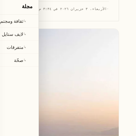
مجلة
·
الأربعاء، ٣ حزيران ٢٠٢٦ في ٣:٣٤ م
·
قراءة 1 دقيقة
ثقافة ومجتمع
↳
لايف ستايل
↳
متفرقات
↳
صحّة
↳