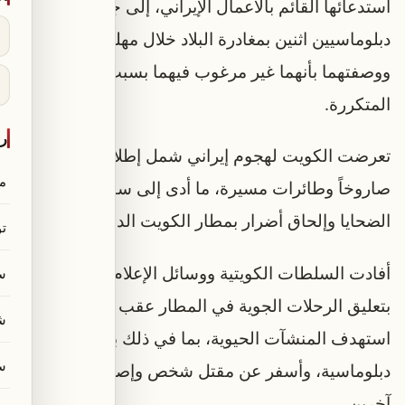
استدعائها القائم بالأعمال الإيراني، إلى جانب مطالبة
دبلوماسيين اثنين بمغادرة البلاد خلال مهلة 24 ساعة،
ووصفتهما بأنهما غير مرغوب فيهما بسبب الاعتداءات
المتكررة.
رو
تعرضت الكويت لهجوم إيراني شمل إطلاق نحو 30
م
صاروخاً وطائرات مسيرة، ما أدى إلى سقوط عشرات
الضحايا وإلحاق أضرار بمطار الكويت الدولي.
ت
أفادت السلطات الكويتية ووسائل الإعلام الرسمية
س
بتعليق الرحلات الجوية في المطار عقب الهجوم الذي
ش
استهدف المنشآت الحيوية، بما في ذلك بعثات
س
دبلوماسية، وأسفر عن مقتل شخص وإصابة أكثر من 60
آخرين.