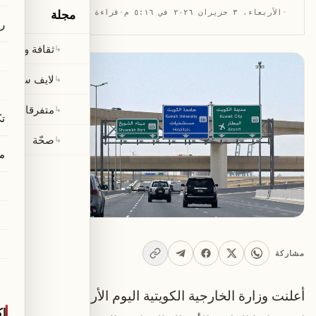
مجلة
·
الأربعاء، ٣ حزيران ٢٠٢٦ في ٥:١٦ م
·
قراءة 1 دقيقة
ر
ثقافة ومجتمع
↳
لايف ستايل
↳
متفرقات
↳
تك
صحّة
↳
م
مشاركة
أعلنت وزارة الخارجية الكويتية اليوم الأربعاء عن
ا