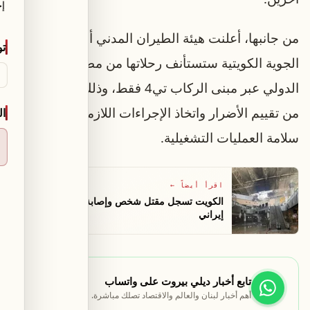
إخ
من جانبها، أعلنت هيئة الطيران المدني أن الخطوط
ت
الجوية الكويتية ستستأنف رحلاتها من مطار الكويت
الدولي عبر مبنى الركاب تي4 فقط، وذلك بعد الانتهاء
من تقييم الأضرار واتخاذ الإجراءات اللازمة لضمان
ال
سلامة العمليات التشغيلية.
اقرأ أيضاً
←
الكويت تسجل مقتل شخص وإصابة 63 في هجوم
إيراني
تابع أخبار ديلي بيروت على واتساب
أهم أخبار لبنان والعالم والاقتصاد تصلك مباشرة.