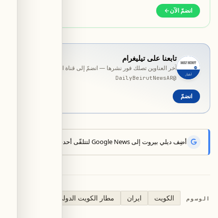
انضمّ الآن
تابعنا على تيليغرام
آخر العناوين تصلك فور نشرها — انضمّ إلى قناة المخصّصة بلغتك.
DailyBeirutNewsAR
@
انضمّ
أضِف ديلي بيروت إلى Google News لتتلقّى أحدث الأخبار أوّلاً.
الكويت
ايران
مطار الكويت الدولي
الوسوم