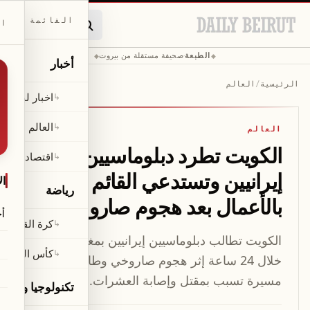
القائمة
ال
الطبعة
صحيفة مستقلة من بيروت
◆
·
◆
أخبار
الرئيسية
/
العالم
اخبار لبنان
↳
العالم
↳
العالم
الكويت تطرد دبلوماسيين
اقتصاد
↳
إيرانيين وتستدعي القائم
ال
رياضة
بالأعمال بعد هجوم صاروخي
أخ
كرة القدم
↳
الكويت تطالب دبلوماسيين إيرانيين بمغادرة البلاد
كأس العالم ٢٠٢٦
↳
خلال 24 ساعة إثر هجوم صاروخي وطائرات
مسيرة تسبب بمقتل وإصابة العشرات.
تكنولوجيا وعلوم