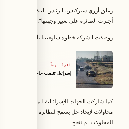
وعلق أوري سيركيس، الرئيس التنفيذي لشركة "يسرائي
أجبرت الطائرة على تغيير وجهتها".
ووصفت الشركة خطوة سلوفينيا بأنها "انتهاك لاتفاقيا
اقرأ أيضاً
←
إسرائيل تنصب حاجزًا عسكريًا في ريف 
كما شاركت الجهات الإسرائيلية المختصة، بما في ذلك
محاولات لإيجاد حل يسمح للطائرة بالهبوط في سلوفي
المحاولات لم تنجح.