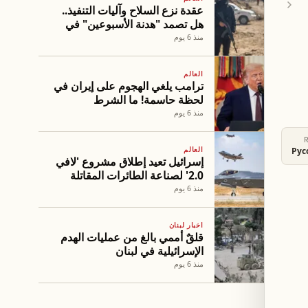
عقدة نزع السلاح وآليات التنفيذ..
هل تصمد "هدنة الأسبوعين" في
غزة؟
منذ 6 يوم
العالم
ترامب يلغي الهجوم على إيران في
لحظة حاسمة! ما الشرط
المفاجئ؟
منذ 6 يوم
العالم
Рус
إسرائيل تعيد إطلاق مشروع 'لافي
2.0' لصناعة الطائرات المقاتلة
المحلية
منذ 6 يوم
اخبار لبنان
قلقٌ أممي بالغ من عمليات الهدم
الإسرائيلية في لبنان
منذ 6 يوم