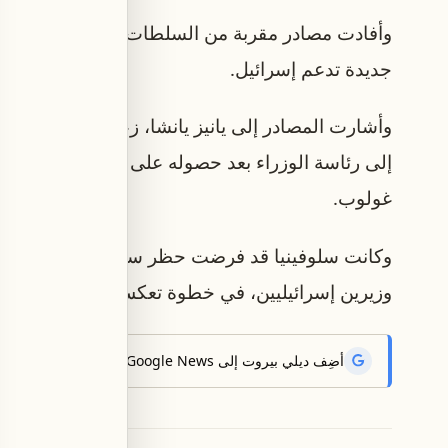
وأفادت مصادر مقربة من السلطات السلوفينية بأن ا
جديدة تدعم إسرائيل.
وأشارت المصادر إلى يانيز يانشا، زعيم اليمين المؤي
إلى رئاسة الوز
غولوب.
وكانت سلوفينيا قد فرضت حظر سفر على رئيس الوزرا
وزيرين إسرائيليين، في خطوة تعكس تحولًا أوروبيًا جر
أضِف ديلي بيروت إلى Google News لتتلقّى أحدث الأخبار أوّلاً.