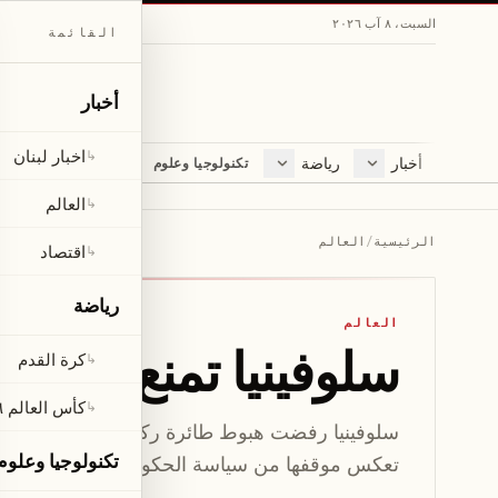
السبت، ٨ آب ٢٠٢٦
القائمة
أخبار
اخبار لبنان
↳
أخبار
رياضة
مجلة
تكنولوجيا وعلوم
اخبار لبنان
كرة القدم
ثقافة ومجتمع
العالم
كأس العالم ٢٠٢٦
لايف ستايل
العالم
↳
اقتصاد
متفرقات
الرئيسية
/
العالم
اقتصاد
↳
صحّة
رياضة
العالم
سلوفينيا تمنع هبوط ط
كرة القدم
↳
كأس العالم ٢٠٢٦
↳
سلوفينيا رفضت هبوط طائرة ركاب إسرائيلية في ل
تكنولوجيا وعلوم
تعكس موقفها من سياسة الحكومة الإسرائيلية.