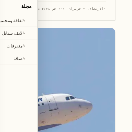
مجلة
·
الأربعاء، ٣ حزيران ٢٠٢٦ في ٣:٣٤ م
·
قراءة 1 دقيقة
ثقافة ومجتمع
↳
لايف ستايل
↳
متفرقات
↳
صحّة
↳