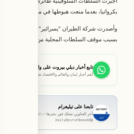
أجبرت السلطات السلوفينية طائرة ركاب إسرائيلية
بكرواتيا، بعدما منعت هبوطها في مطار العاصمة ليوبل
وأصدرت شركة الطيران "يسرائير"، التي تنتمي إليها ا
بسبب موقف السلطات المحلية من سياسة الحكومة ال
تابع أخبار ديلي بيروت على واتساب
أهم أخبار لبنان والعالم والاقتصاد تصلك مباشرة.
تابعنا على تيليغرام
آخر العناوين تصلك فور نشرها — انضمّ إلى قناة المخصّصة ب
DailyBeirutNewsAR
@