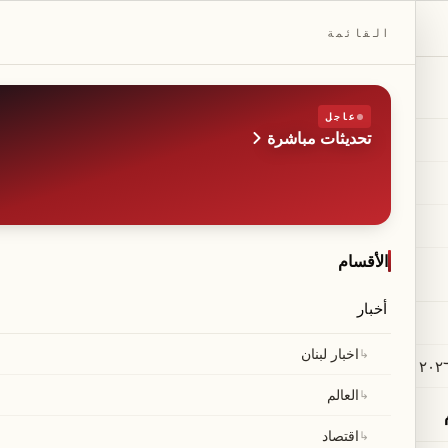
DAILYBEIRUT.COM
القائمة
عاجل
تحديثات مباشرة
الطبعة
صحيفة مستقلة من بيروت
◆
·
◆
الأقسام
أخبار
سمح لإيران بإعادة بناء قد
↳
اخبار لبنان
↳
العالم
↳
اقتصاد