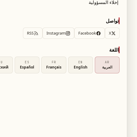
إخلاء المسؤولية
د" للرئيس الجديد رومان غوفمان، أضاف نتنياهو أن
وصول إلى هذه النهاية"، مؤكدًا أن طهران "لن تعود
تواصل
RSS
Instagram
Facebook
X
 إلى الوراء، ولن نسمح له بالحصول على سلاح نووي،
اللغة
RU
ES
FR
EN
AR
العربية
English
Français
Español
ский
يات المتحدة وإسرائيل بدأتا في 28 فبراير/ شباط حربًا على إيران، قبل التوصل إلى وقف
لمحادثات مع إيران "مستمرة بوتيرة سريعة"، وذلك
بـ"فتح جبهات جديدة" ما لم توقف إسرائيل عملياتها