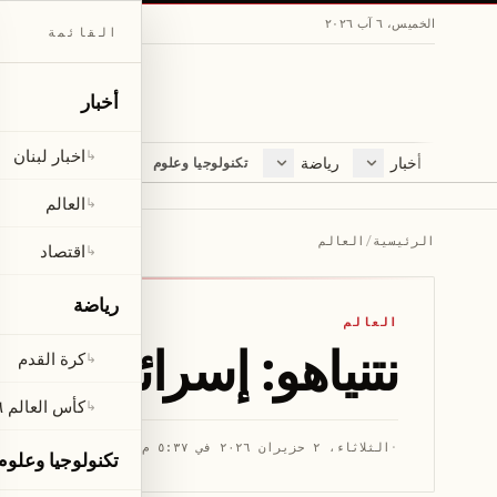
الخميس، ٦ آب ٢٠٢٦
القائمة
أخبار
اخبار لبنان
↳
أخبار
رياضة
مجلة
تكنولوجيا وعلوم
اخبار لبنان
كرة القدم
ثقافة ومجتمع
العالم
كأس العالم ٢٠٢٦
لايف ستايل
العالم
↳
اقتصاد
متفرقات
الرئيسية
/
العالم
اقتصاد
↳
صحّة
رياضة
العالم
نتنياهو: إسرائيل لن ت
كرة القدم
↳
كأس العالم ٢٠٢٦
↳
·
الثلاثاء، ٢ حزيران ٢٠٢٦ في ٥:٣٧ م
·
قراءة 1 دقيقة
تكنولوجيا وعلوم