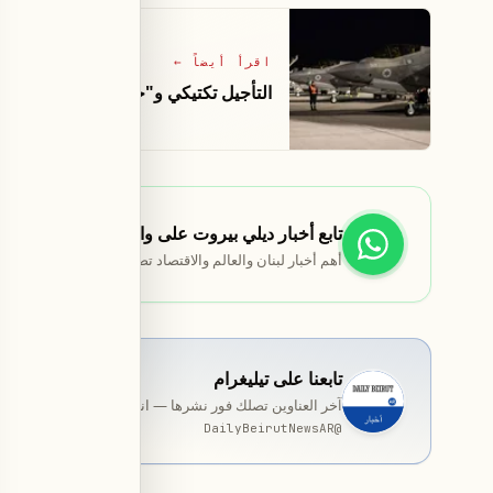
اقرأ أيضاً
←
التأجيل تكتيكي و"خدعة" ترامب.. موعد
تابع أخبار ديلي بيروت على واتساب
أهم أخبار لبنان والعالم والاقتصاد تصلك مباشرة.
تابعنا على تيليغرام
آخر العناوين تصلك فور نشرها — انضمّ إلى قناة المخصّصة ب
DailyBeirutNewsAR
@