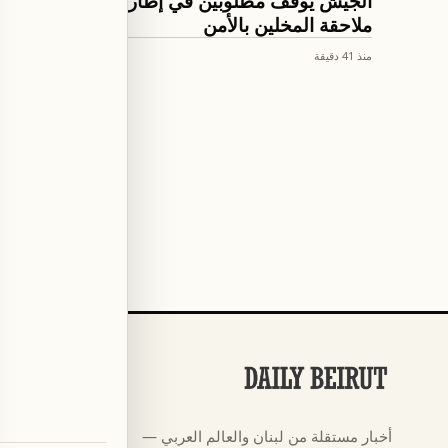
الجيش يوقف مطلوبين في إطار
اتفاق أمن
ملاحقة المخلين بالأمن
جديد مف
منذ 41 دقيقة
منذ 42 دقيقة
الأقسام
كرة القدم
←
أخبار مستقلة من لبنان والعالم العربي —
كأس العالم ٠٢٦
←