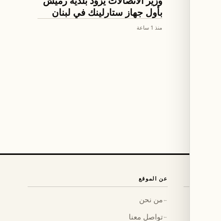
ة
وزير الاتصالات يزوّد بلدية رميش
ها
بأول جهاز ستارلينك في لبنان
منذ 1 ساعة
عن الموقع
من نحن
←
تواصل معنا
←