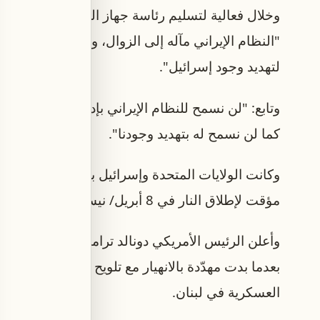
وخلال فعالية لتسليم رئاسة جهاز المخابرات "الموسا
"النظام الإيراني مآله إلى الزوال، وسنساعده على ال
لتهديد وجود إسرائيل".
وتابع: "لن نسمح للنظام الإيراني بإدارة عجلة الزمن
كما لن نسمح له بتهديد وجودنا".
وكانت الولا
مؤقت لإطلاق النار في 8 أبريل/ نيسان.
وأعلن الرئيس الأمريكي دونالد ترامب الاثنين، أنّ ا
بعدما بدت مهدّدة بالانهيار مع تلويح الحرس الثوري 
العسكرية في لبنان.