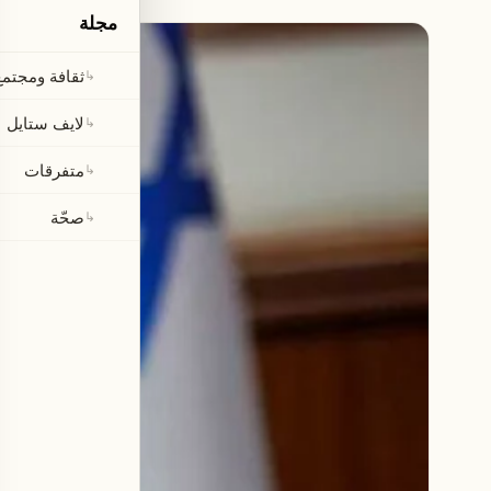
مجلة
ثقافة ومجتمع
↳
لايف ستايل
↳
متفرقات
↳
صحّة
↳