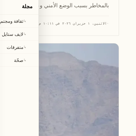
بالمخاطر بسبب الوضع الأمني وعدم وجود اتفاق ش
مجلة
ثقافة ومجتمع
↳
·
الاثنين، ١ حزيران ٢٠٢٦ في ١٠:١١ م
·
قراءة 1 دقيقة
لايف ستايل
↳
متفرقات
↳
صحّة
↳