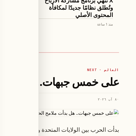
X تُنهي برنامج مشاركة الأرباح
جهود ال
وتُطلق نظامًا جديدًا لمكافأة
الدولة 
المحتوى الأصلي
منذ 1 ساعة
منذ 1 ساعة
العالم · NEXT
على خمس جبهات.. هل بدأت مل
·
٨ آب ٢٠٢٦
بدأت الحرب بين الولايات المتحدة وإيران بوصفها موا