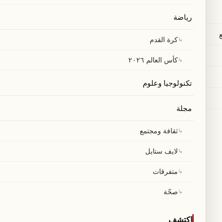
امل.
رياضة
↳
كرة القدم
↳
كأس العالم ٢٠٢٦
تكنولوجيا وعلوم
مجلة
↳
ثقافة ومجتمع
↳
لايف ستايل
↳
متفرقات
↳
صحّة
اكتشف