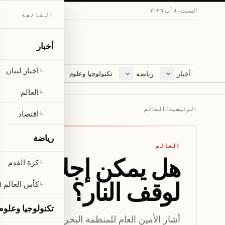
السبت، ٨ آب ٢٠٢٦
القائمة
أخبار
اخبار لبنان
↳
أخبار
رياضة
مجلة
تكنولوجيا وعلوم
اخبار لبنان
كرة القدم
ثقافة ومجتمع
العالم
كأس العالم ٢٠٢٦
لايف ستايل
العالم
↳
اقتصاد
متفرقات
الرئيسية
/
العالم
اقتصاد
↳
صحّة
رياضة
العالم
هل
كرة القدم
↳
لوقف النار؟
كأس العالم ٢٠٢٦
↳
تكنولوجيا وعلوم