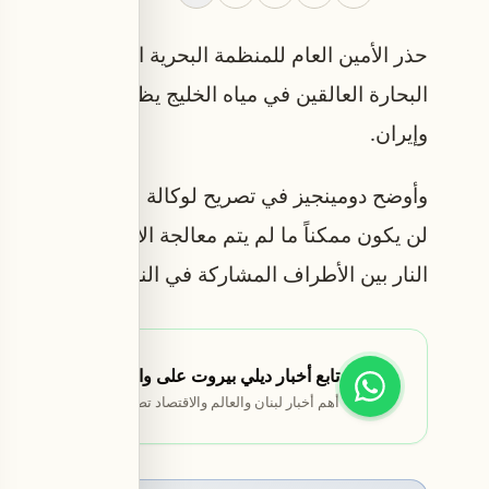
حذر الأمين العام للمنظمة البحرية الدولية التابعة لل
البحارة العالقين في مياه الخليج يظل محفوفاً بالمخ
وإيران.
وأوضح دومينجيز في تصريح لوكالة "رويترز" قبيل ان
لن يكون ممكناً ما لم يتم معالجة الأسباب الجذرية ل
النار بين الأطراف المشاركة في النزاع.
تابع أخبار ديلي بيروت على واتساب
أهم أخبار لبنان والعالم والاقتصاد تصلك مباشرة.