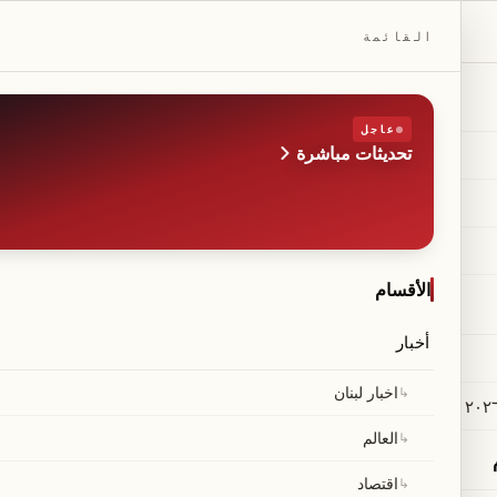
DAILYBEIRUT.COM
القائمة
عاجل
تحديثات مباشرة
الطبعة
صحيفة مستقلة من بيروت
◆
·
◆
الأقسام
أخبار
 يمكن إجلاء 20 ألف بحار عالق في ا
↳
اخبار لبنان
↳
العالم
أشار الأمين العام للمنظمة البحرية الدولية إلى أن إجلاء نحو 20 ألف بحار في الخليج لا يزال محفوفاً
↳
اقتصاد