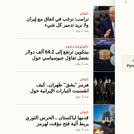
العالم
ترامب: نرغب في اتفاق مع إيران
ولا نريد تدمير كل شيء
منذ 2 يوم
تكنولوجيا وعلوم
بيتكوين ترتفع إلى 64.2 ألف دولار
بفضل تفاؤل جيوسياسي حول
هرمز
منذ 2 يوم
Рус
العالم
هرمز "يشق" طهران.. كيف
انقسمت التيارات الإيرانية حول
ورقة المضيق؟
منذ 3 يوم
العالم
قدمها لباكستان .. الحرس الثوري
يربط آلية فتح مؤقت لهرمز
بـ"حسن نوايا" ترامب
منذ 3 يوم