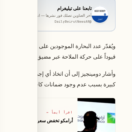
تابعنا على تيليغرام
آخر العناوين تصلك فور نشرها — انضمّ إلى قناة المخصّصة ب
DailyBeirutNewsAR
@
قيوداً على حركة الملاحة عبر مضيق هرمز.
وأشار دومينجيز إلى أن اتخاذ أي إجراءات لإجلاء هؤ
كبيرة بسبب عدم وجود ضمانات كافية لسلامتهم.
اقرأ أيضاً
←
أرامكو تخفض سعر خامها للآسيوية لسبتمبر