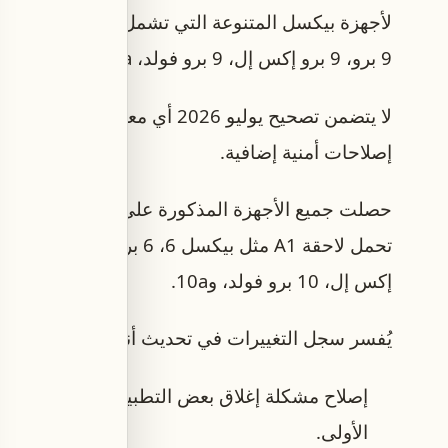
9 برو، 9 برو إكس إل، 9 برو فولد، 9a، بيكسل 10، 10 برو، 10 برو إكس إل، 10 برو فولد، و10a.
لا يتضمن تصحيح يوليو 2026 أي 
إصلاحات أمنية إضافية.
إكس إل، 10 برو فولد، و10a.
يُفسر سجل التغييرات في تحديث أندرويد 17 يوليو للأجهزة كما يلي:
إصلاح مشكلة إغلاق بعض التطبيقات بشكل غير مت
الأولى.