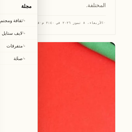
المختلفة.
مجلة
ثقافة ومجتمع
↳
·
الأربعاء، ٨ تموز ٢٠٢٦ في ٢:٤٠ م
·
قراءة 1 دقيقة
لايف ستايل
↳
متفرقات
↳
صحّة
↳