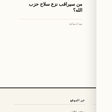
اخبار لبنان
ير"
من سيراقب نزع سلاح حزب
ط
الله؟
منذ 2 ساعة
عن الموقع
من نحن
←