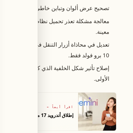
تصحيح عرض ألوان وتباين خاطئ في بعض عناصر 
معالجة مشكلة تعذر تحميل نظام أندرويد أو حد
معينة.
تعديل في محاذاة أزرار التنقل في الأجهزة القاب
10 برو فولد فقط.
إصلاح تأثير شكل الخلفية الذي كان يغطي الموضو
الأولى.
اقرأ أيضاً
←
إطلاق أندرويد 17 مع أدوات تعدد المهام وتوسيع ميزات جيميني من جوجل