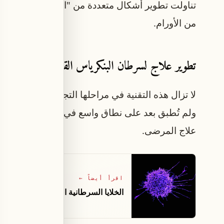
تناولت تطوير أشكال متعددة من "المطارق الجزيئية"
من الأورام.
تطوير علاج لسرطان البنكرياس القاتل
لا تزال هذه التقنية في مراحلها التجريبية الأولى، ح
ولم تُطبق بعد على نطاق واسع في البشر، ما يستلزم
علاج المرضى.
اقرأ أيضاً
←
الخلايا السرطانية الخاملة تُقاوم العلاج 