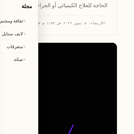
الحاجة للعلاج الكيميائي أو الجراحة.
مجلة
ثقافة ومجتمع
↳
·
الأربعاء، ٨ تموز ٢٠٢٦ في ١:٥٣ م
·
قراءة 2 دقيقتان
لايف ستايل
↳
متفرقات
↳
صحّة
↳