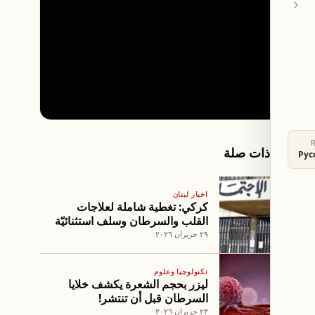
مقالات ذات صلة
Рус
اخبار لبنان
كركي: تغطية شاملة لعلاجات
القلب والسرطان وسلف استثنائيّة
لمكاتب الصندوق
٢٩ حزيران ٢٠٢٦
تكنولوجيا وعلوم
ليزر بحجم الشعرة يكشف خلايا
السرطان قبل أن تنتشر!
٢٣ حزيران ٢٠٢٦