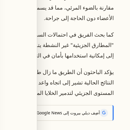
مقارنة بالضوء المرئي، مما قد يسمح مستقبلاً باست
الأعضاء دون الحاجة إلى جراحة.
كما بحث الفريق في احتمالات السمية المرتبطة بهذ
"المطارق الجزيئية" غير النشطة يتم امتصاصها بسرعة
إلى إمكانية استخدامها بأمان في التطبيقات العلاجية.
يؤكد الباحثون أن الطريق ما زال طويلاً قبل أن تتح
النتائج الحالية تشير إلى اتجاه واعد في أبحاث السر
المستوى الجزيئي لتدمير الخلايا المصابة.
أضِف ديلي بيروت إلى Google News لتتلقّى أحدث الأخبار أوّلاً.