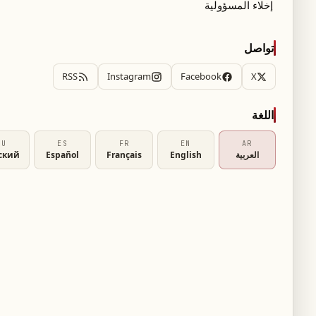
إخلاء المسؤولية
تواصل
RSS
Instagram
Facebook
X
اللغة
RU
ES
FR
EN
AR
العربية
English
Français
Español
ский
استخدام تقنية تعتمد على تحفيز جزيئات دقيقة
لضوء لتدمير الخلايا السرطانية بنسبة تصل إلى 99%، دون اللجوء إلى العلاج الكيميائي أو الجراحة أو
 الجزيئية"، على استخدام أصباغ اصطناعية تعرف
، حيث يتم تنشيطها بواسطة الأشعة تحت الحمراء