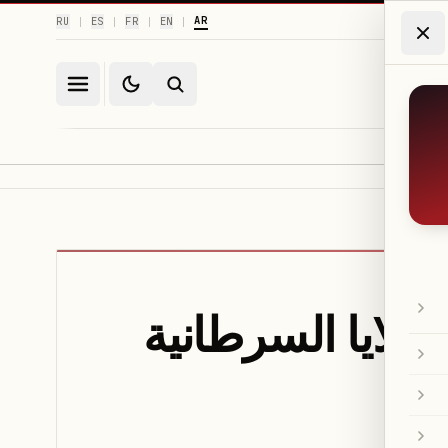
AR
RU
ES
FR
EN
|
|
|
|
م الضوء لتدمير 99% من الخلايا السرطانية