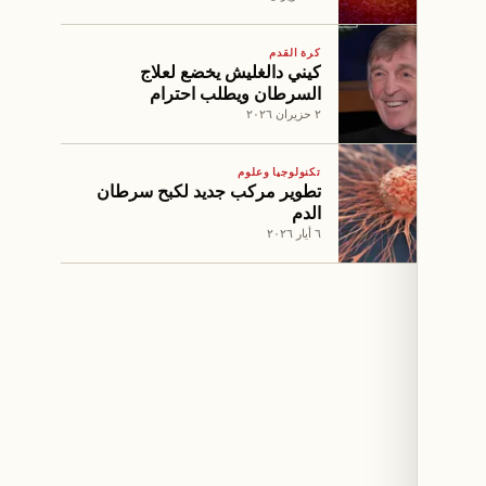
كرة القدم
كيني دالغليش يخضع لعلاج
السرطان ويطلب احترام
خصوصيته
٢ حزيران ٢٠٢٦
تكنولوجيا وعلوم
تطوير مركب جديد لكبح سرطان
الدم
٦ أيار ٢٠٢٦