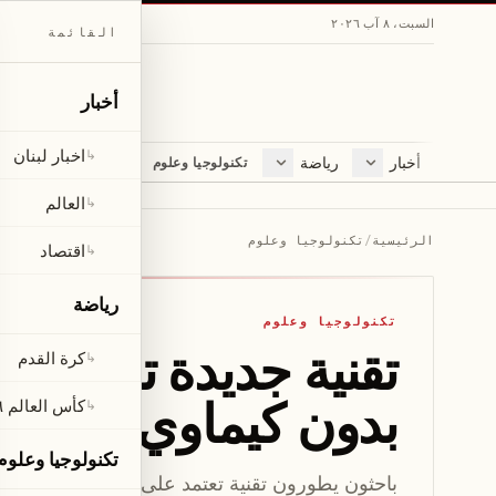
السبت، ٨ آب ٢٠٢٦
القائمة
أخبار
اخبار لبنان
↳
أخبار
رياضة
مجلة
تكنولوجيا وعلوم
اخبار لبنان
كرة القدم
ثقافة ومجتمع
العالم
كأس العالم ٢٠٢٦
لايف ستايل
العالم
↳
اقتصاد
متفرقات
الرئيسية
/
تكنولوجيا وعلوم
اقتصاد
↳
صحّة
رياضة
تكنولوجيا وعلوم
كرة القدم
↳
بدون كيماوي
كأس العالم ٢٠٢٦
↳
تكنولوجيا وعلوم
باحثون يطورون تقنية تعتمد على جزيئات تنشط بالضو