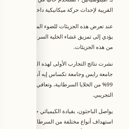
القريبة لإحداث حركة ميكانيكية داخل الخلايا السرطان
يؤدي إلى تمزيق غشاء الخلية السرطانية والقضاء ع
من هذه الجزيئات.
جامعة رايس وجامعة تكساس إيه آند إم وجامعة تكس
99% من الخلايا السرطانية، وتعافي نصف الفئران ا
التجريبي.
يواصل الباحثون، بقيادة الكيميائي جيمس تور وزملائ