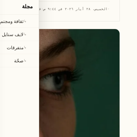
مجلة
·
الخميس، ٢٨ أيار ٢٠٢٦ في ٩:٤٤ ص
·
قراءة 1 دقيقة
ثقافة ومجتمع
↳
لايف ستايل
↳
متفرقات
↳
صحّة
↳