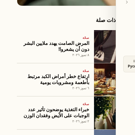
مقالات ذات صلة
صحّة
المرض الصامت يهدد ملايين البشر
دون أن يشعروا!
٨ تموز ٢٠٢٦
Рус
صحّة
ارتفاع خطر أمراض الكبد مرتبط
بأطعمة ومشروبات يومية
٦ تموز ٢٠٢٦
صحّة
خبراء التغذية يوضحون تأثير عدد
الوجبات على الأيض وفقدان الوزن
٢ تموز ٢٠٢٦