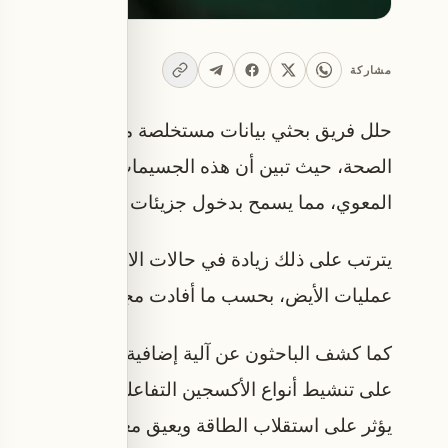
مشاركة
حلل فريق بحثي
الصحة، حيث تبين أن هذه الجسيمات تؤدي إلى اختلال
المعوي، مما يسمح بدخول جزيئات التهابية وفضلات ب
يترتب على ذلك زيادة في حالات الالتهاب الجهازي، 
عمليات الأيض، بحسب ما أفادت مجلة Frontiers in Nutrition التي نشرت الدراسة التحليلية.
كما كشف الباحثون عن آلية إضافية تتعلق بالإجهاد ال
على تنشيط أنواع الأكسجين التفاعلية التي تسبب تلف 
يؤثر على استقلاب الطاقة ويعيق معالجة الغلوكوز وا