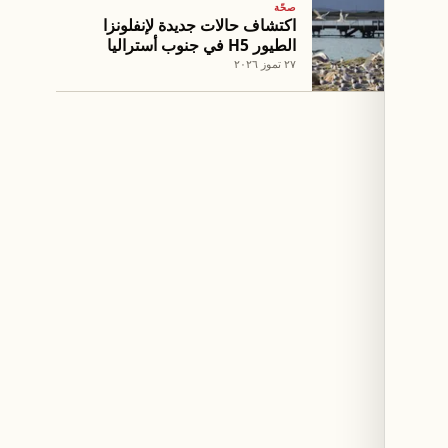
صحّة
اكتشاف حالات جديدة لإنفلونزا
الطيور H5 في جنوب أستراليا
٢٧ تموز ٢٠٢٦