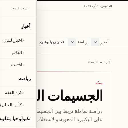
الخميس، ٦ آب ٢٠٢٦
القائمة
أخبار
اخبار لبنان
↳
أخبار
رياضة
مجلة
تكنولوجيا وعلوم
اخبار لبنان
كرة القدم
ثقافة ومجتمع
العالم
كأس العالم ٢٠٢٦
لايف ستايل
العالم
↳
اقتصاد
متفرقات
الرئيسية
/
صحّة
اقتصاد
↳
صحّة
رياضة
صحّة
الجسيمات النانوية ال
كرة القدم
↳
كأس العالم ٢٠٢٦
↳
دراسة شاملة تربط بين الجسيمات النانوية البلاستيك
تكنولوجيا وعلوم
على البكتيريا المعوية والاستقلاب.