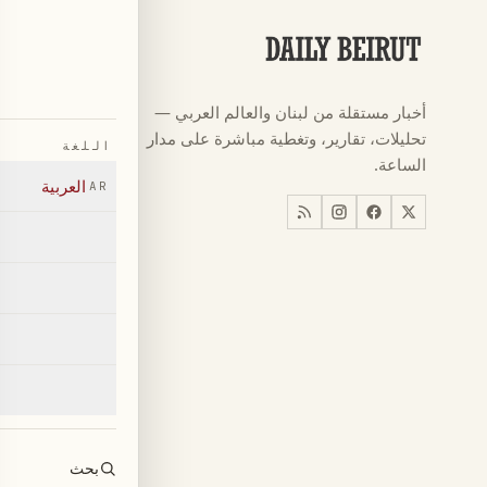
الأقسام
كرة القدم
←
أخبار مستقلة من لبنان والعالم العربي —
كأس العالم ٠٢٦
←
تحليلات، تقارير، وتغطية مباشرة على مدار
اللغة
أخبار
←
الساعة.
العربية
AR
اخبار لبنان
←
العالم
←
اقتصاد
←
بحث