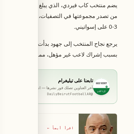
يضم منتخب كاب فيردي، الذي يبلغ عدد سكان بلده ق
من تصدر مجموعتها في التصفيات، متفوقة على منتخبا
3-0 على إسواتيني.
بسبب إشراك لاعب غير مؤهل، مما منح تونس فرصة الع
تابعنا على تيليغرام
آخر العناوين تصلك فور نشرها — انضمّ إلى قناة المخصّصة ب
DailyBeirutFootballAR
@
اقرأ أيضاً
←