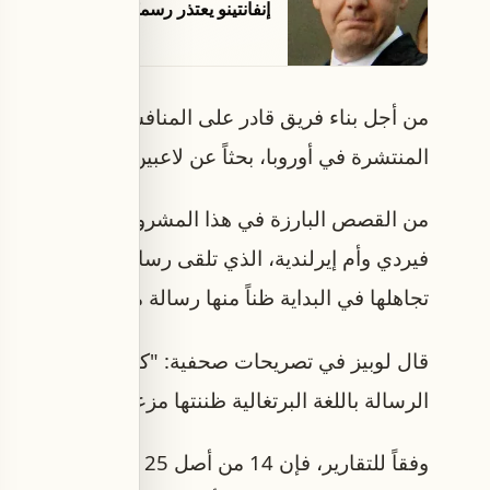
إنفانتينو يعتذر رسميًّا عن «أخطاء» خ
من أجل بناء فريق قادر على المنافسة، لجأ اتحاد كر
المنتشرة في أوروبا، بحثاً عن لاعبين ذوي أصول كاب 
من القصص البارزة في هذا المشروع انضمام المدافع 
تجاهلها في البداية ظناً منها رسالة مزعجة.
الرسالة باللغة البرتغالية ظننتها مزعجة، لكن بعد تو
وفقاً للتقارير، فإن 14 من 