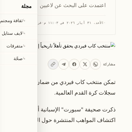
اعتمدت على البحث عن لاعبين عبر منصة LinkedIn.
مجلة
ثقافة ومجتمع
↳
·
الأحد، ٣١ أيار ٢٠٢٦ في ١١:٠٣ م
·
قراءة 1 دقيقة
لايف ستايل
↳
متفرقات
↳
صحّة
↳
مشاركة
سجلات كرة القدم العالمية.
ذكرت صحيفة "سبورت" الإسبانية أن تأهل المنتخب جا
اكتشاف المواهب المنتشرة حول العالم باستخدام وسائل مبتكرة، 