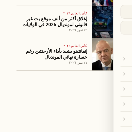
كأس العالم ٢٠٢٦
إغلاق أكثر من ألف موقع بث غير
قانوني لمونديال 2026 في الولايات
المتحدة
٢٢ تموز ٢٠٢٦
كأس العالم ٢٠٢٦
إنفانتينو يشيد بأداء الأرجنتين رغم
خسارة نهائي المونديال
٢١ تموز ٢٠٢٦