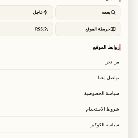
ليلاً فوق نصف مليون نسمة، قائمة لاعبين تمكنت
بحث
عاجل
ت قوية مثل الكاميرون، قبل أن تؤكد تأهلها بفوز
خريطة الموقع
RSS
يرجع نجاح المنتخب إلى جهود بدأت بعد خيبة الأمل في تصفيات كأس العالم 2014، حين تم استبعاده
روابط الموقع
بور إلى المرحلة التالية.
من نحن
تواصل معنا
انضمّ
لغتك.
سياسة الخصوصية
شروط الاستخدام
سياسة الكوكيز