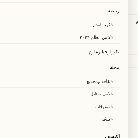
رياضة
↳
كرة القدم
↳
كأس العالم ٢٠٢٦
تكنولوجيا وعلوم
مجلة
↳
ثقافة ومجتمع
تمكن منتخب كاب فيردي من ضمان مشاركته الأولى في نهائيات كأس العالم 2026، مسجلاً اسمه في
↳
لايف ستايل
↳
متفرقات
ء نتيجة استراتيجية غير تقليدية، اعتمدت على
↳
صحّة
أبرزها منصة "LinkedIn" المهنية.
اكتشف