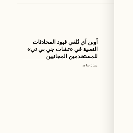
الذكاء الإصطناعي
ى 157.85 مقابل
أوبن آي تُلغي قيود المحادثات
النصية في «تشات جي بي تي»
للمستخدمين المجانيين
منذ 3 ساعة