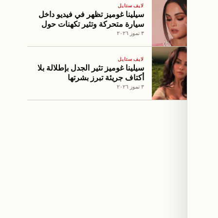
لايف ستايل
سيلينا غوميز تظهر في فيديو داخل
سيارة متحركة وتثير تكهنات حول
زفاف تايلور سويفت
٣ تموز ٢٠٢٦
لايف ستايل
سيلينا غوميز تثير الجدل بإطلالة بلا
أكتاف جريئة تبرز بشرتها
٣ تموز ٢٠٢٦