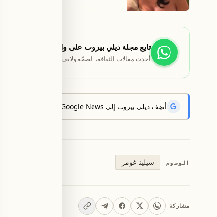
تابع مجلة ديلي بيروت على واتساب
أحدث مقالات الثقافة، الصحّة ولايف ستايل تصلك أوّلاً.
أضِف ديلي بيروت إلى Google News لتتلقّى أحدث الأخبار أوّلاً.
سيلينا غومز
الوسوم
مشاركة