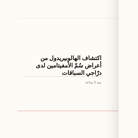
ثقافة ومجتمع
من
اكتشاف الهالوبيريدول من
اع سلا
أعراض سُمّ الأمفيتامين لدى
درّاجي السباقات
منذ 5 ساعة