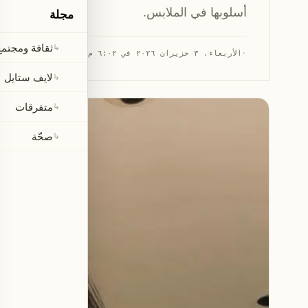
أسلوبها في الملابس.
مجلة
ثقافة ومجتمع
↳
·
الأربعاء، ٣ حزيران ٢٠٢٦ في ٦:٠٢ م
·
قراءة 1 دقيقة
لايف ستايل
↳
متفرقات
↳
صحّة
↳