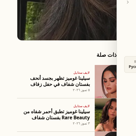
مقالات ذات صلة
Рус
لايف ستايل
سيلينا غوميز تظهر بجسد أنحف
بفستان شفاف في حفل زفاف
تايلور سويفت
٥ تموز ٢٠٢٦
لايف ستايل
سيلينا غوميز تطبق أحمر شفاه من
Rare Beauty بفستان شفاف
بالكامل
٣ تموز ٢٠٢٦