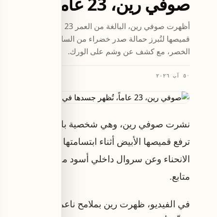
صوفي رين، 23 عاماً، تُظهر جسدها في فيديو جديد على منصة إكس
أظهرت صوفي رين، البالغة من العم
قميصها لتُبرز حمالة صدر خضراء من الساتان عميقة الانحناء،
الخصر، مع كشف عن وشم على الورك.
·
٥ آب ٢٠٢٦
نشرت صوفي رين، وهي شخصية بارزة على منصة أونل
ترفع قميصها الأبيض أثناء ابتسامتها لجمهورها، ما
متابع.
في الفيديو، ظهرت رين بملامح ناعمة وابتسامة خفيف