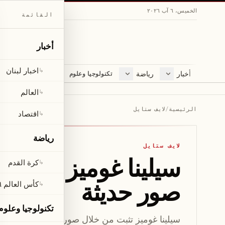
الخميس، ٦ آب ٢٠٢٦
القائمة
أخبار
اخبار لبنان
↳
أخبار
رياضة
مجلة
تكنولوجيا وعلوم
اخبار لبنان
كرة القدم
ثقافة ومجتمع
العالم
كأس العالم ٢٠٢٦
لايف ستايل
العالم
↳
اقتصاد
متفرقات
الرئيسية
/
لايف ستايل
اقتصاد
↳
صحّة
رياضة
لايف ستايل
سيلينا غوميز تؤكد ت
كرة القدم
↳
صور حديثة
كأس العالم ٢٠٢٦
↳
تكنولوجيا وعلوم
سيلينا غوميز تثبت من خلال صور جديدة أن القمصا