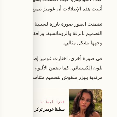
أثبتت هذه الإطلالات أن غوميز تتمتع بقدرة فريدة ع
تضمنت الصور صورة بارزة لسيلينا وهي ترتدي قميصًا
التصميم بالرقة والرومانسية، ورافقته مكياجًا متوهج
وجهها بشكل مثالي.
في صورة أخرى، اختارت غوميز إطلالة داكنة حيث ا
بلون الكستنائي. كما تضمن الألبوم صورة مرحة ال
مرتدية بليزر منقوش بتصميم متناسق مع تنورة.
اقرأ أيضاً
←
سيلينا غوميز تركز على زواجها مع بيني ب