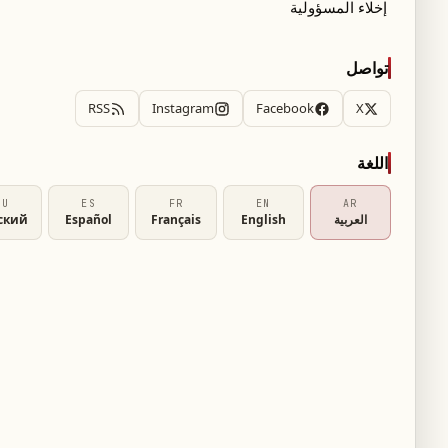
إخلاء المسؤولية
تواصل
RSS
Instagram
Facebook
X
اللغة
RU
ES
FR
EN
AR
العربية
English
Français
Español
ский
أظهرت الممثلة سيلينا غوميز، المعروفة بدورها في مسلسل "Only Murders In The Building"،
خلال مجموعة من الصور التي شاركتها مؤخرًا، حيث
كد أن هذا النمط لا يزال من توقيعاتها المفضلة في
ات تصوير ذات طابع فاخر أو في أوقات غير رسمية
ه مع الحفاظ على لمستها الخاصة في الأناقة. وقد