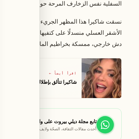
السفلية نفس الزخارف المرحة حول الوركين.
نسقت شاكيرا هذا المظهر الجريء مع نظارات شمسي
الأشقر العسلي منسدلًا على كتفيها، ثم تركته يتسا
دش خارجي، ممسكة بخراطيم الماء فوق رأسها بينما 
اقرأ أيضاً
←
شاكيرا تتألق بإطلالة ضيقة من مارين س
تابع مجلة ديلي بيروت على واتساب
أحدث مقالات الثقافة، الصحّة ولايف ستايل تصلك أوّلاً.