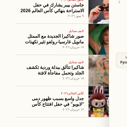
جاستن بيبر يشارك في حفل
الاستراحة بنهائي كأس العالم 2026
مع نجوم عالميين
٩ تموز ٢٠٢٦
لايف ستايل
صور شاكيرا الجديدة مع الممثل
مانويل غارسيا-رولفو تثير تكهنات
المعجبين
١٧ حزيران ٢٠٢٦
Рус
لايف ستايل
شاكيرا تتألق ببدلة وردية تكشف
الجلد وتحمل مفاجأة لافتة
١٧ حزيران ٢٠٢٦
كأس العالم ٢٠٢٦
جدل واسع بسبب ظهور دمى
"لابوبو" في حفل افتتاح كأس
العالم 2026
١٢ حزيران ٢٠٢٦