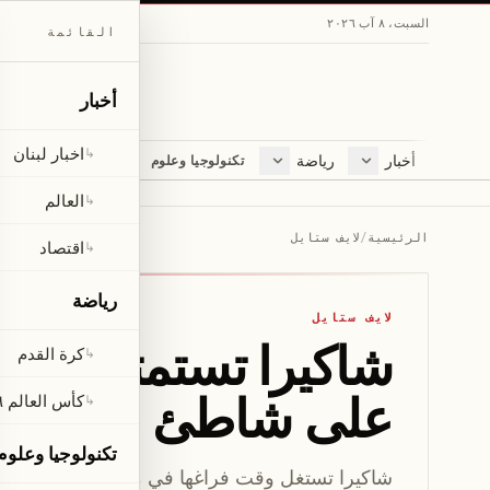
السبت، ٨ آب ٢٠٢٦
القائمة
أخبار
اخبار لبنان
↳
أخبار
رياضة
مجلة
تكنولوجيا وعلوم
اخبار لبنان
كرة القدم
ثقافة ومجتمع
العالم
كأس العالم ٢٠٢٦
لايف ستايل
العالم
↳
اقتصاد
متفرقات
الرئيسية
/
لايف ستايل
اقتصاد
↳
صحّة
رياضة
لايف ستايل
شاكيرا تستمتع بأش
كرة القدم
↳
على شاطئ ميامي
كأس العالم ٢٠٢٦
↳
تكنولوجيا وعلوم
شاكيرا تستغل وقت فراغها في ميامي وتستعرض بي