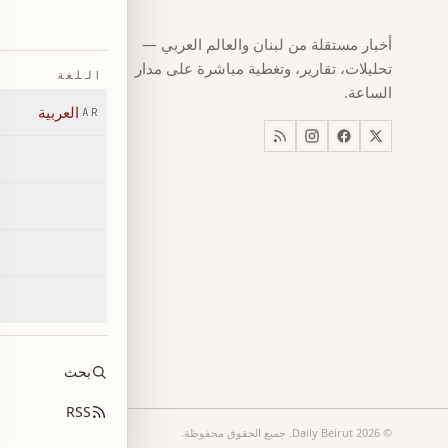
كرة القدم
←
أخبار مستقلة من لبنان والعالم العربي —
كأس العالم ٠٢٦
←
تحليلات، تقارير، وتغطية مباشرة على مدار
اللغة
أخبار
←
الساعة.
العربية
AR
اخبار لبنان
←
العالم
←
اقتصاد
←
بحث
RSS
©
2026
Daily Beirut.
جميع الحقوق محفوظة
.