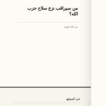
اخبار لبنان
ير"
من سيراقب نزع سلاح حزب
ط
الله؟
منذ 50 دقيقة
عن الموقع