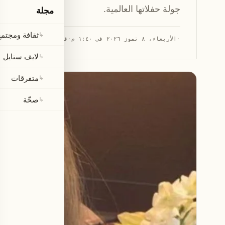
جولة حفلاتها العالمية.
مجلة
ثقافة ومجتمع
↳
·
الأربعاء، ٨ تموز ٢٠٢٦ في ١:٤٠ م
·
قراءة 1 دقيقة
لايف ستايل
↳
متفرقات
↳
صحّة
↳