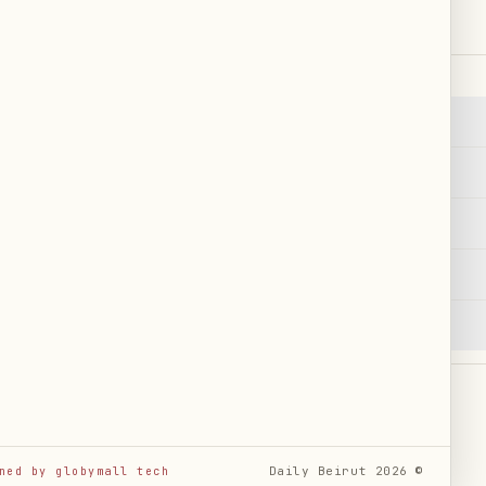
بحث
←
٢
RSS
←
خريطة الموقع
←
عاجل
←
English
EN
Français
FR
Español
ES
Русский
RU
Daily Beirut
2026
©
ned by globymall tech