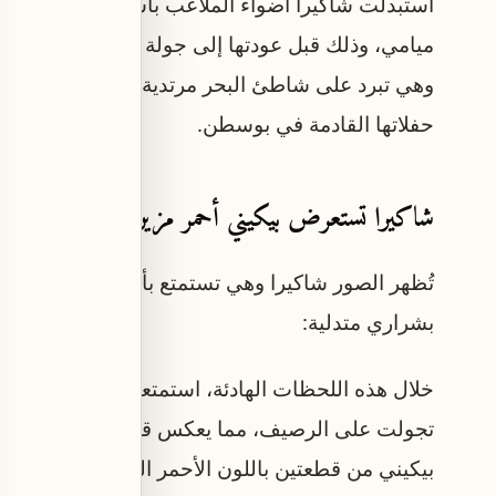
استبدلت شاكيرا أضواء الملاعب بأشعة الشمس الدافئ
وهي تبرد على شاطئ البحر مرتدية بيكيني أحمر زا
حفلاتها القادمة في بوسطن.
شاكيرا تستعرض بيكيني أحمر مزين بشراري على ش
تُظهر الصور شاكيرا وهي تستمتع بأشعة الشمس عل
بشراري متدلية:
خلال هذه اللحظات الهادئة، استمتعت الفائزة بجائز
تجولت على الرصيف، مما يعكس قدرتها على استعادة ن
بيكيني من قطعتين باللون الأحمر القوي، مزين بشر