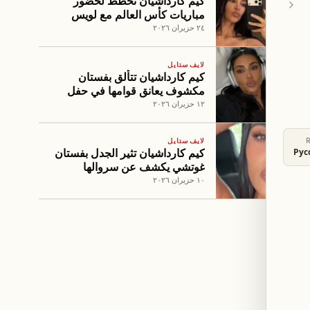
كيم كارداشيان تخطط لحضور
مباريات كأس العالم مع لويس
هاميلتون
٢٤ حزيران ٢٠٢٦
لايف ستايل
كيم كارداشيان تتألق بفستان
مكشوف يعانق قوامها في حفل
على يخت
١٢ حزيران ٢٠٢٦
لايف ستايل
كيم كارداشيان تثير الجدل بفستان
Рус
غوتشي يكشف عن سروالها
الداخلي على يخت
١٠ حزيران ٢٠٢٦