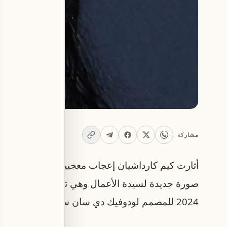
مشاركة
أثارت كيم كارداشيان إعجاب معجبيها بفستان شفاف
صورة جديدة لسيدة الأعمال وهي تلتقط صورة سيلف
2024 للمصمم لودوفيك دي سان سيرنين، مزين بتفاصيل ذهبية رائعة.