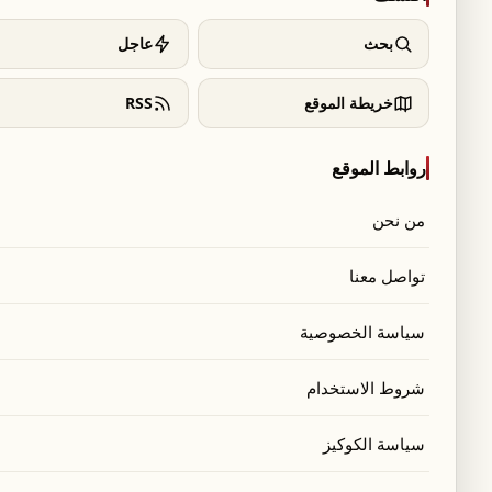
بحث
عاجل
خريطة الموقع
RSS
روابط الموقع
من نحن
تواصل معنا
سياسة الخصوصية
 بالكامل أظهر حدود الجرأة بشكل واضح. التقطت
شروط الاستخدام
ي أمام المرآة بفستان أسود من مجموعة خريف
سياسة الكوكيز