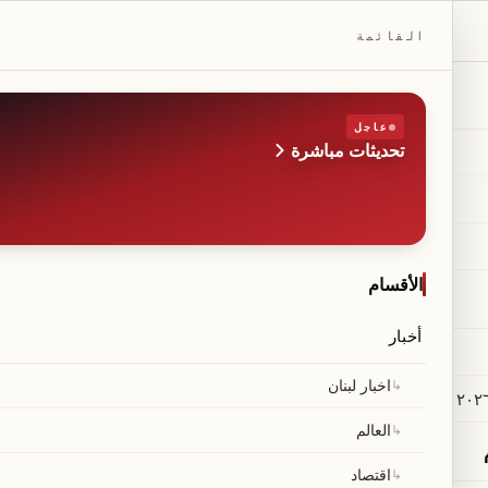
DAILYBEIRUT.COM
القائمة
عاجل
تحديثات مباشرة
الطبعة
صحيفة مستقلة من بيروت
◆
·
◆
الأقسام
أخبار
 بفستان شفاف بالكامل ي
↳
اخبار لبنان
كيم كارداشيان تخطف الأنظار بفستان شفاف أسود من مجموعة خريف 2024، مع تفاصيل ذهبية
↳
العالم
↳
اقتصاد