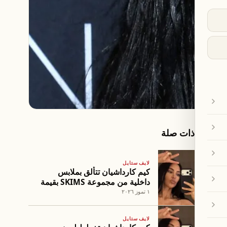
مقالات ذات صلة
لايف ستايل
كيم كارداشيان تتألق بملابس
داخلية من مجموعة SKIMS بقيمة
58 دولارًا
١ تموز ٢٠٢٦
لايف ستايل