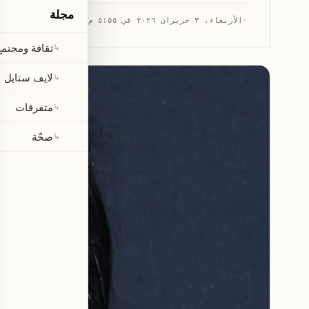
مجلة
·
الأربعاء، ٣ حزيران ٢٠٢٦ في ٥:٥٥ م
·
قراءة 1 دقيقة
ثقافة ومجتمع
↳
لايف ستايل
↳
متفرقات
↳
صحّة
↳