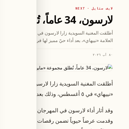
لايف ستايل · NEXT
لارسون، 34 عاماً، تُطلق مجموعة «ماين روز» للسباحة بالتعاون مع «نييهاي»
أطلقت المغنية السويدية زارا ل
العلامة «نييهاي»، بعد أداء حيّ مميز لها في مهرجان لولابالوزا يوم ٣١ يو
·
٨ آب ٢٠٢٦
أطلقت المغنية السويدية زارا لارسون مجموعة «ماين ر
«نييهاي» في ٥ أغسطس، وذلك بعد أيام قليلة من ظهورها الحيّ في مهرجان لولابالوزا في ٣١ يوليو.
وقد أثار أداء لارسون في المهرجان اهتماماً واسعاً،
وقدمت عرضاً حيوياً تضمن رقصات جذّابة وأداءً صوتياً