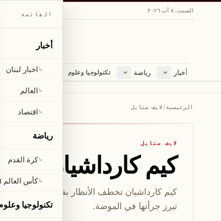
السبت، ٨ آب ٢٠٢٦
القائمة
أخبار
اخبار لبنان
↳
أخبار
رياضة
مجلة
تكنولوجيا وعلوم
اخبار لبنان
كرة القدم
ثقافة ومجتمع
العالم
كأس العالم ٢٠٢٦
لايف ستايل
العالم
↳
اقتصاد
متفرقات
الرئيسية
/
لايف ستايل
اقتصاد
↳
صحّة
رياضة
لايف ستايل
كيم كارداشيان تتألق
كرة القدم
↳
كأس العالم ٢٠٢٦
↳
تكنولوجيا وعلوم
تبرز جرأتها في الموضة.