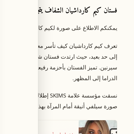
فستان كيم كارداشيان الشفاف يتجاوز حدود الجرأة
يمكنكم الاطلاع على صورة لكيم كارداشيان وهي تتأ
تعرف كيم كارداشيان كيف تأسر معجبيها بإطلالاتها ا
سيرنين. تميز الفستان بأحزمة رفيعة جداً تشبه السبا
الدراما إلى المظهر.
نسقت مؤسسة علامة SKIMS إطل
صورة سيلفي أنيقة أمام المرآة بهذا الزي.