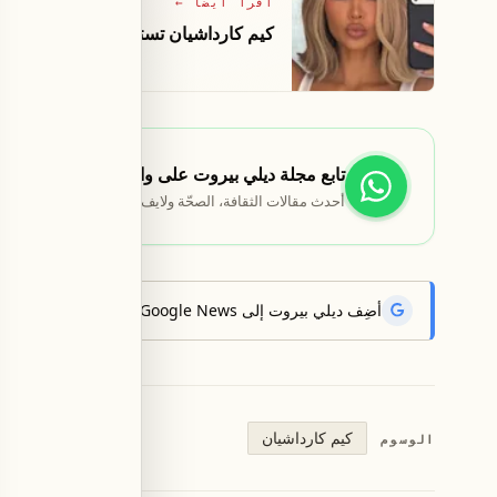
اقرأ أيضاً
←
كيم كارداشيان تستعرض منحنياتها الشهي
تابع مجلة ديلي بيروت على واتساب
أحدث مقالات الثقافة، الصحّة ولايف ستايل تصلك أوّلاً.
أضِف ديلي بيروت إلى Google News لتتلقّى أحدث الأخبار أوّلاً.
كيم كارداشيان
الوسوم