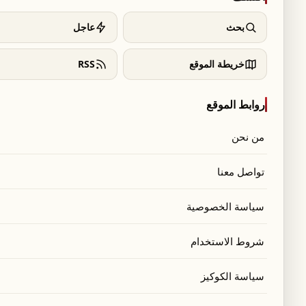
بحث
عاجل
خريطة الموقع
RSS
روابط الموقع
من نحن
تواصل معنا
سياسة الخصوصية
شروط الاستخدام
أعلنت الممثلة هالي بيري عن تعاونها مع شركة Joylux لإطلاق منتج جديد للعناية الحميمة. وفي مقابلة
سياسة الكوكيز
بتكر علاجًا جلّيًا لجفاف المهبل، كما أوضحت