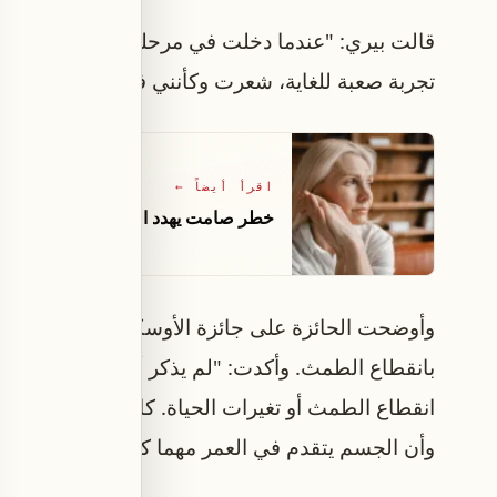
قالت بيري: "عندما دخلت في مرحلة ما قبل انقطاع 
تجربة صعبة للغاية، شعرت وكأنني في أعماق الجحيم و
اقرأ أيضاً
←
خطر صامت يهدد النساء ..لماذا تصبح أ
وأوضحت الحائزة على جائزة الأوسكار أنها لم تكن ت
بانقطاع الطمث. وأكدت: "لم يذكر أي من أطبائي كل
انقطاع الطمث أو تغيرات الحياة. كانوا فقط يقولون لي
وأن الجسم يتقدم في العمر مهما كان مظهرك".