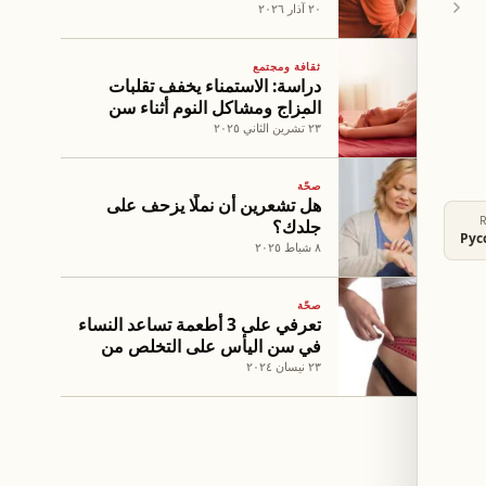
الإصابة بأمراض القلب بنسبة
٢٠ آذار ٢٠٢٦
40%؟
ثقافة ومجتمع
دراسة: الاستمناء يخفف تقلبات
المزاج ومشاكل النوم أثناء سن
اليأس
٢٣ تشرين الثاني ٢٠٢٥
صحّة
هل تشعرين أن نملًا يزحف على
جلدك؟
Рус
٨ شباط ٢٠٢٥
صحّة
تعرفي على 3 أطعمة تساعد النساء
في سن اليأس على التخلص من
الوزن الزائد
٢٣ نيسان ٢٠٢٤