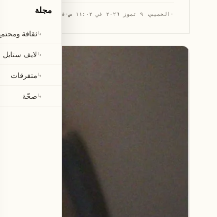
مجلة
·
الخميس، ٩ تموز ٢٠٢٦ في ١١:٠٢ ص
·
قراءة 1 دقيقة
ثقافة ومجتمع
↳
لايف ستايل
↳
متفرقات
↳
صحّة
↳