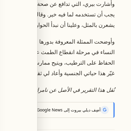
وأشارت بيري، التي تدافع عن صحة المرأة، إلى أنها
يجب أن تستخدمه لما فيه خير. وقالت: "شعرت أنه إذا
يشعرن بالمثل، وعلينا أن نبدأ الحوار".
النساء في مرحلة انقطاع الطمث على "استعادة شعو
الحفاظ على الترطيب، ويتيح ممارسة الجنس بدون ألم 
غيّر هذا حياتي الجنسية وأعاد لي ثقتي بنفسي".
نُقل هذا التقرير في الأصل عن نامراتا غوش على موقع omingSoon
أضِف ديلي بيروت إلى Google News لتتلقّى أحدث الأخبار أوّلاً.