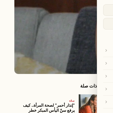
مقالات ذات صلة
صحّة
"إنذار أحمر" لصحة المرأة.. كيف
يرفع سنّ اليأس المبكر خطر