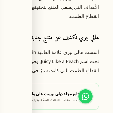
الأهداف التي يسعى المنتج لتحقيقها، والتي تتمثل في
انقطاع الطمث.
هالي بيري تكشف عن منتج جديد لمرحلة انقطاع ا
انقطاع الطمث التي كانت سببًا في تطوير هذا المنتج
تابع مجلة ديلي بيروت على واتساب
أحدث مقالات الثقافة، الصحّة ولايف ستايل تصلك أوّلاً.