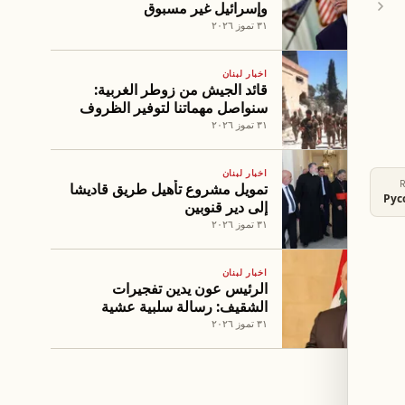
وإسرائيل غير مسبوق
٣١ تموز ٢٠٢٦
اخبار لبنان
قائد الجيش من زوطر الغربية:
سنواصل مهماتنا لتوفير الظروف
الملائمة لعودة الأهالي
٣١ تموز ٢٠٢٦
اخبار لبنان
تمويل مشروع تأهيل طريق قاديشا
Рус
إلى دير قنوبين
٣١ تموز ٢٠٢٦
اخبار لبنان
الرئيس عون يدين تفجيرات
الشقيف: رسالة سلبية عشية
جلسة روما
٣١ تموز ٢٠٢٦