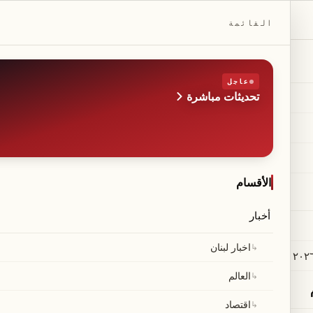
DAILYBEIRUT.COM
القائمة
عاجل
تحديثات مباشرة
الطبعة
صحيفة مستقلة من بيروت
◆
·
◆
الأقسام
أخبار
س عون على استعدادات ت
↳
اخبار لبنان
↳
العالم
↳
اقتصاد