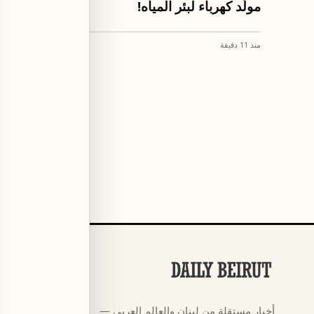
مولّد كهرباء لبئر المياه!
الرطب في
المقبلة؟
منذ 11 دقيقة
منذ 1 ساعة
الأقسام
كرة القدم
←
أخبار مستقلة من لبنان والعالم العربي —
كأس العالم ٠٢٦
←