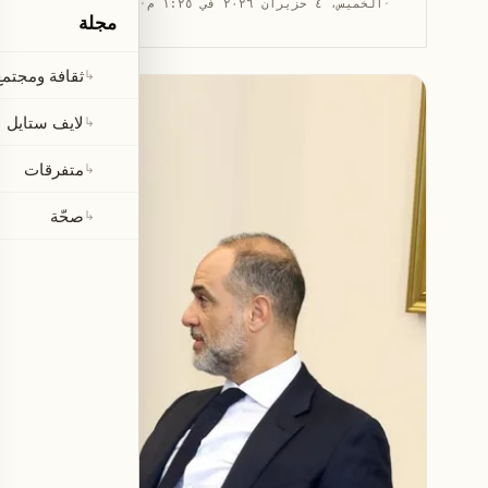
·
الخميس، ٤ حزيران ٢٠٢٦ في ١:٢٥ م
·
قراءة 1 دقيقة
مجلة
ثقافة ومجتمع
↳
لايف ستايل
↳
متفرقات
↳
صحّة
↳