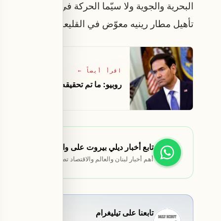
البحرية والجوية ولا سيّما الحركة في مطار رفيق الح
تأهيل مطار رينيه معوّض في القليعات تمهيداً لتشغيله
اقرأ أيضاً
←
روبيو: ما تم تحقيقه بين لبنان وإسرائي
تابع أخبار ديلي بيروت على واتساب
أهم أخبار لبنان والعالم والاقتصاد تصلك مباشرة.
تابعنا على تيليغرام