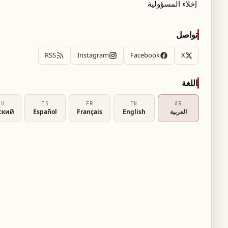
إخلاء المسؤولية
ريري الدولي، والاستعدادات الجارية لإطلاق تلزيم
.
تواصل
RSS
Instagram
Facebook
X
اللغة
ل غير مسبوق
RU
ES
FR
EN
AR
العربية
English
Français
Español
ский
انضمّ الآن