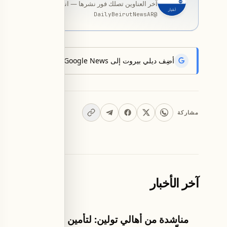
آخر العناوين تصلك فور نشرها — انضمّ إلى قناة المخصّصة ب
DailyBeirutNewsAR
@
أضِف ديلي بيروت إلى Google News لتتلقّى أحدث الأخبار أوّلاً.
مشاركة
آخر الأخبار
اخبار لبنان
اخبار لبنان
مناشدة من أهالي تولين: لتأمين
هل سيس