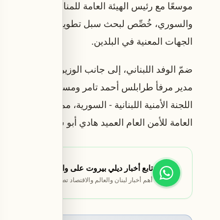
موسعًا مع رئيس الهيئة العامة للمنافذ والجمارك قتي
والسوري، خُصِّص لبحث سبل تطوير التعاون في مجالات
الجهات المعنية في البلدين.
ضمّ الوفد اللبناني، إلى جانب الوزير رسامني، المدي
مدير مرفأ طرابلس أحمد تامر ومستشار نائب رئيس م
اللجنة الأمنية اللبنانية - السورية، ممثل قيادة الج
العامة للأمن العام العميد هادي أبو شقرا.
تابع أخبار ديلي بيروت على واتساب
أهم أخبار لبنان والعالم والاقتصاد تصلك مباشرة.