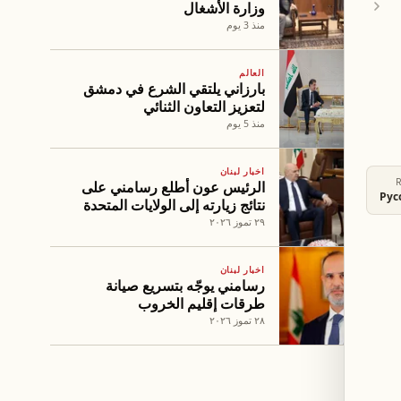
وزارة الأشغال
منذ 3 يوم
العالم
بارزاني يلتقي الشرع في دمشق
لتعزيز التعاون الثنائي
منذ 5 يوم
اخبار لبنان
الرئيس عون أطلع رسامني على
Рус
نتائج زيارته إلى الولايات المتحدة
٢٩ تموز ٢٠٢٦
اخبار لبنان
رسامني يوجّه بتسريع صيانة
طرقات إقليم الخروب
٢٨ تموز ٢٠٢٦