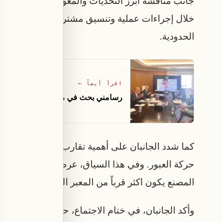
جانب مناقشة أبرز التحديات والمعوقات التي تواجه ح
خلال إجراءات عملية وتنسيق مشترك يضمن تسريع حر
الحدودية.
اقرأ أيضاً
←
رسامني بحث في ملفات إنمائية وربط لب
كما شدد الجانبان على أهمية تقارب نقاط الضبط الحدو
حركة العبور. وفي هذا السياق، عرض الوزير رسامن
المصنع يكون اكثر قرباً من المعبر السوري، وقد رحّ
وأكد الجانبان، في ختام الاجتماع، حرصهما على مواصل