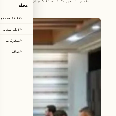
·
الخميس، ٩ تموز ٢٠٢٦ في ٩:٣٦ ص
·
قراءة 2 دقيقتان
مجلة
ثقافة ومجتمع
↳
لايف ستايل
↳
متفرقات
↳
صحّة
↳