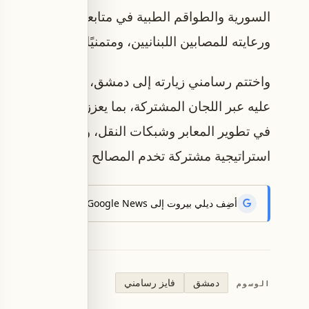
السورية والطواقم الطبية في متابعة الحالات، معرب
ورعايته للمصابين اللبنانيين، ومتمنيًا للجرحى الشفاء
واختتم رسامني زيارته إلى دمشق، بالتأكيد أن المرحل
عليه عبر اللجان المشتركة، بما يعزز التعاون بين الجم
في تطوير المعابر وشبكات النقل، وتحقيق انسيابية أ
استراتيجية مشتركة تخدم المصالح الاقتصادية والتنموي
أضِف ديلي بيروت إلى Google News لتتلقّى أحدث الأخبار أوّلاً.
دمشق
فايز رسامني
الوسوم