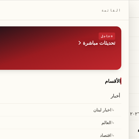
DAILYBEIRUT.COM
القائمة
عاجل
تحديثات مباشرة
الطبعة
صحيفة مستقلة من بيروت
◆
·
◆
الأقسام
أخبار
ق تعزيز حركة الترانزي
↳
اخبار لبنان
↳
العالم
↳
اقتصاد