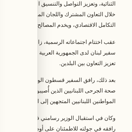
الثنائية، وتعزيز التواصل والتنسيق الفني بين المؤس
خلال التعاون المشترك واللجان المختصة، بما ينعكس إ
التكامل الاقتصادي، ويخدم المصالح المشتركة للجمهوري
عقب اختتام اجتماعاته الرسمية، زار الوزير رسامني
سفير لبنان لدى الجمهورية العربية السورية الدكت
تعزيز التعاون بين البلدين.
بعد ذلك، رافق السفير قسطون الوزير رسامني إلى
صحة الجرحى اللبنانيين الذين أُصيبوا في حادث السي
المواطنين اللبنانيين المتجهين إلى المملكة العربية ا
وكان في استقبال الوزير رسامني في المستشفى وز
رافقه في جولته للاطمئنان على أوضاع المصابين. وأث