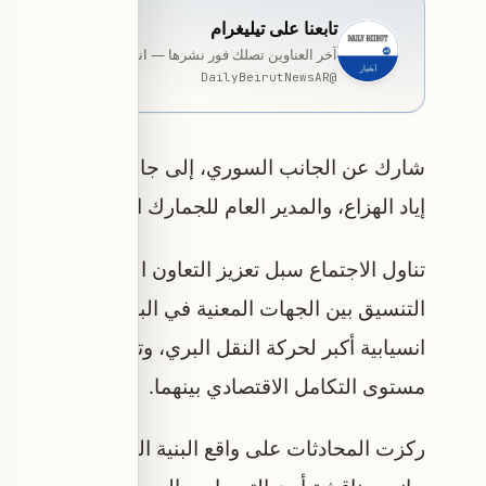
تابعنا على تيليغرام
آخر العناوين تصلك فور نشرها — انضمّ إلى قناة المخصّصة ب
DailyBeirutNewsAR
@
شارك عن الجانب السوري، إلى جانب بدوي، القائم بأ
إياد الهزاع، والمدير العام للجمارك الدكتور خالد الب
تناول الاجتماع سبل تعزيز التعاون الثنائي في مجالات
التنسيق بين الجهات المعنية في البلدين، بما يسهم
انسيابية أكبر لحركة النقل البري، وتعزيز حركة الترا
مستوى التكامل الاقتصادي بينهما.
ركزت المحادثات على واقع البنية التحتية في المعابر 