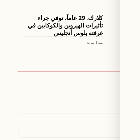
رياضة
ة
كلارك، 29 عاماً، توفي جراء
لويس
تأثيرات الهيروين والكوكايين في
غرفته بلوس أنجليس
منذ 1 ساعة