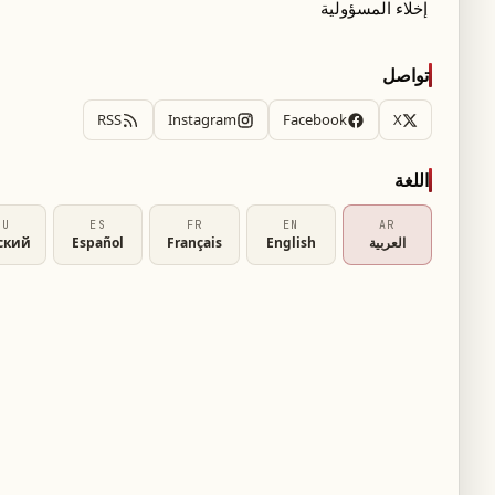
إخلاء المسؤولية
العسكريّة القاضي كلود غانم استدعى شريم بعيد
تواصل
لعميد بسام أبو فرح، ويُتوقّع أن يخلي سبيله رهن
RSS
Instagram
Facebook
X
لدوريّة وبعض المشاركين في الإشكال.
اللغة
RU
ES
FR
EN
AR
العربية
English
Français
Español
ский
 النواب طالباً إعادة النظر فيها
انضمّ الآن