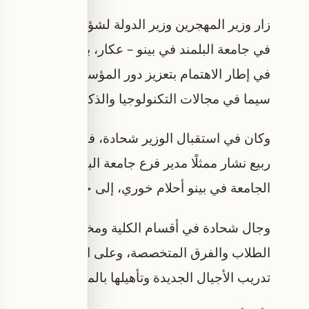
زار وزير المهجرين وزير الدولة لشؤون التكنولوجيا
في جامعة البلمند في بينو – عكار، بدعوة من نائ
في إطار الاهتمام بتعزيز دور المؤسسات الأكاديمية ف
سيما في مجالات التكنولوجيا والذكاء الاصطناعي.
وكان في استقبال الوزير شحادة، فارس، رئيسة بلدية 
ربيع نشار ممثلًا مدير فرع جامعة البلمند في بينو – 
الجامعة في بينو أحلام خوري، إلى جانب عدد من أفراد ا
وجال شحادة في أقسام الكلية ومختبراتها، واطلع على
الطلاب والفرق المتخصصة، وعلى الإمكانات التعليمية و
تدريب الأجيال الجديدة وتأهيلها بالمهارات والتقنيا