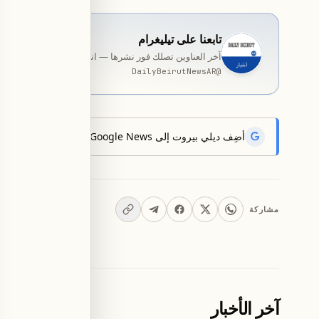
تابعنا على تيليغرام
آخر العناوين تصلك فور نشرها — انضمّ إلى قناة المخصّصة ب
DailyBeirutNewsAR
@
أضِف ديلي بيروت إلى Google News لتتلقّى أحدث الأخبار أوّلاً.
مشاركة
آخر الأخبار