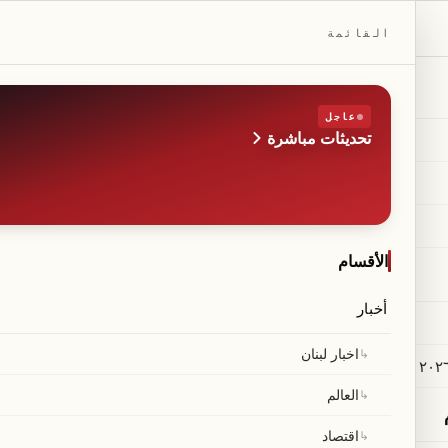
DAILYBEIRUT.COM
القائمة
عاجل
تحديثات مباشرة
الطبعة
صحيفة مستقلة من بيروت
◆
·
◆
الأقسام
أخبار
لعسكري اليوم… ومصدر ق
↳
اخبار لبنان
↳
العالم
↳
اقتصاد