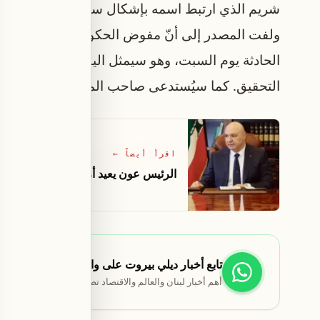
شريم الذي ارتبط اسمه بإشكال ساقية الجنزير.
ولفت المصدر إلى أنّ مفوض الحكومة لدى المحكمة 
الحادثة يوم السبت، وهو سيمثل اليوم وسيستمع اليه ا
التحقيق. كما سيُستدعى صاحب المولد وعناصر في ا
اقرأ أيضاً
←
الرئيس عون يعيد أربعة قوانين إلى مجلس
تابع أخبار ديلي بيروت على واتساب
أهم أخبار لبنان والعالم والاقتصاد تصلك مباشرة.