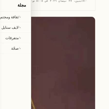
·
الاثنين، ٢٧ نيسان ٢٠٢٦ في ٥:٠٥ ص
·
قراءة 1 دقيقة
مجلة
ثقافة ومجتمع
↳
لايف ستايل
↳
متفرقات
↳
صحّة
↳