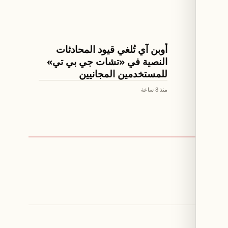
الذكاء الإصطناعي
ى 157.85 مقابل
أوبن آي تُلغي قيود المحادثات
النصية في «تشات جي بي تي»
للمستخدمين المجانيين
منذ 8 ساعة