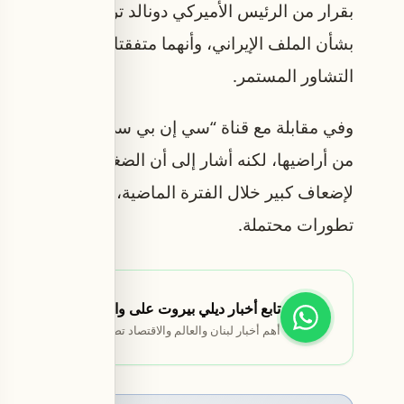
بقرار من الرئيس الأميركي دونالد ترامب، مشيراً إل
بشأن الملف الإيراني، وأنهما متفقتان على الأهداف ال
التشاور المستمر.
وفي مقابلة مع قناة “سي إن بي سي”، قال نتنياهو إن 
من أراضيها، لكنه أشار إلى أن الضغوط المفروضة عليها
لإضعاف كبير خلال الفترة الماضية، فيما تبقى القوات 
تطورات محتملة.
تابع أخبار ديلي بيروت على واتساب
أهم أخبار لبنان والعالم والاقتصاد تصلك مباشرة.