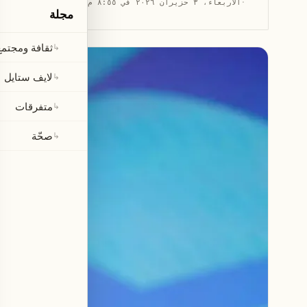
·
الأربعاء، ٣ حزيران ٢٠٢٦ في ٨:٥٥ م
·
قراءة 2 دقيقتان
مجلة
ثقافة ومجتمع
↳
لايف ستايل
↳
متفرقات
↳
صحّة
↳