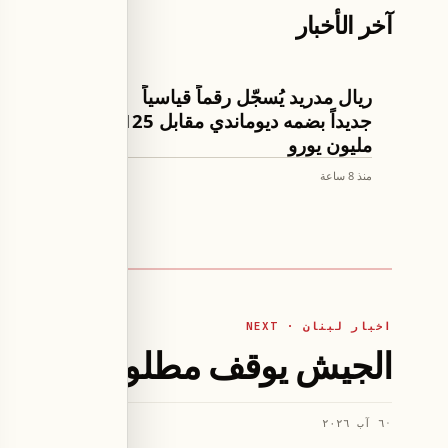
آخر الأخبار
كرة القدم
تكنولوجيا وعلو
ريال مدريد يُسجّل رقماً قياسياً
أبل تُصد
جديداً بضمه ديوماندي مقابل 125
لأنظمة 
مليون يورو
وسكوايا
منذ 8 ساعة
منذ 8 ساعة
اخبار لبنان · NEXT
الجيش يوقف مطلوبين في إطار
·
٦ آب ٢٠٢٦