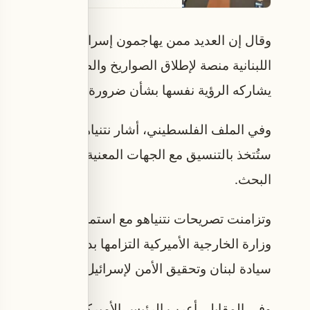
وقال إن العديد ممن يهاجمون إسرائيل يتمركزون في
اللبنانية منصة لإطلاق الصواريخ والطائرات المسيّرة
يشاركه الرؤية نفسها بشأن ضرورة نزع سلاح الحزب وتع
وفي الملف الفلسطيني، أشار نتنياهو إلى أن القرا
ستُتخذ بالتنسيق مع الجهات المعنية، موضحاً أن تحدي
البحث.
وتزامنت تصريحات نتنياهو مع استمرار المحادثات ال
وزارة الخارجية الأميركية التزامها بدفع المفاوضات 
سيادة لبنان وتحقيق الأمن لإسرائيل.
وفي المقابل، أعرب الرئيس الأميركي دونالد ترامب 