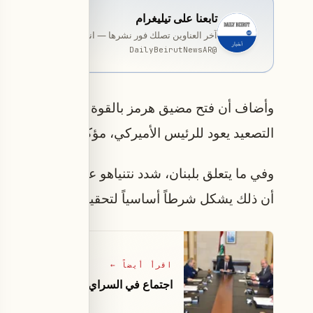
تابعنا على تيليغرام
آخر العناوين تصلك فور نشرها — انضمّ إلى قناة المخصّصة ب
DailyBeirutNewsAR
@
وأضاف أن فتح مضيق هرمز بالقوة العسكرية يبقى خيار
التصعيد يعود للرئيس الأميركي، مؤكداً استمرار التو
وفي ما يتعلق بلبنان، شدد نتنياهو على أن هدفه يتمث
أن ذلك يشكل شرطاً أساسياً لتحقيق الاستقرار وإرسا
اقرأ أيضاً
←
اجتماع في السراي... وهذا هو الهدف