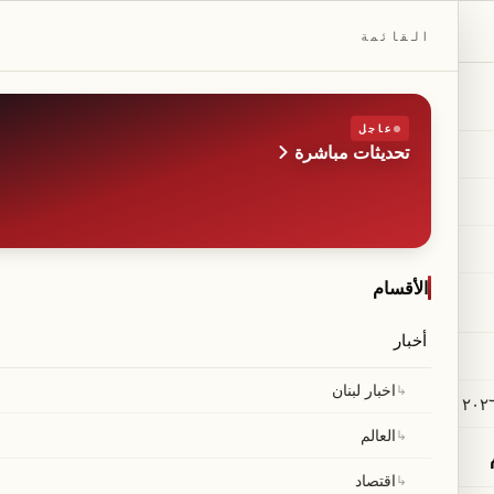
DAILYBEIRUT.COM
القائمة
عاجل
تحديثات مباشرة
الطبعة
صحيفة مستقلة من بيروت
◆
·
◆
الأقسام
أخبار
رك عسكري ضد إيران بيد 
↳
اخبار لبنان
↳
العالم
↳
اقتصاد