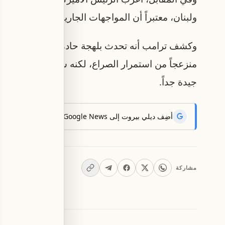
ولبنان، معتبراً أن المواجهات الجارية تعرقل الجهود
وكشف ترامب أنه تحدث بلهجة حادة مع نتنياهو بشأن 
منزعجاً من استمرار الصراع، لكنه شدد في الوقت نفس
جيدة جداً.
أضِف ديلي بيروت إلى Google News لتتلقّى أحدث الأخبار أوّلاً.
مشاركة