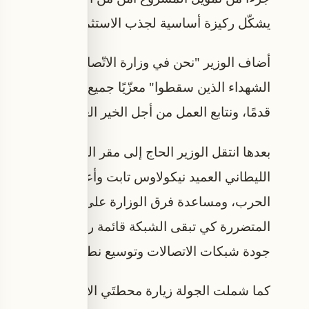
يشكّل ركيزة أساسية لجذب الاستثمارات وتطوير ا
أضاف الوزير "نحن في وزارة الاتّصالات دفعنا دماء شه
الشهداء الذين سقطوا" معزّيًا جميع الأهالي، ومعتبرً
قدمًا، ونتابع العمل من أجل الخير العام، كي لا تذهب 
بعدها انتقل الوزير الحاج إلى مقر الجيش اللبناني 
الليطاني العميد نيكولاوس تابت وأعرب له عن جزيل 
الحرب، ومساعدة فرق الوزارة على تزويد محطات ال
المتضررة كي تبقى الشبكة قائمة رغم الأوضاع الشدي
جودة شبكات الاتصالات وتوسيع نطاق التغطية، بما