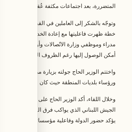
المتضررة، بعد اجتماعات مكثفة عُقدت في السراي ال
وتوجّه بالشكر إلى العاملين في القطاع الذين وصفهم با
خطة ظهرت
مدراء وموظفي وزارة الاتّصالات وأوجيرو وشركتي ال
أمكن الوصول إليها رغم الظروف الصعبة.
واختتم الوزير الحاج جولته بزيارة مركز “أوجيرو” ف
ورؤساء بلديات المنطقة حيث كان في استقباله الن
وخلال اللقاء، أكد الوزير الحاج على استكمال معالجة ا
الجيش اللبناني الذي يواكب فرق العمل على الأرض، مع
يؤكد حضور الدولة وفاعلية مؤسساتها، رغم التحديات ال