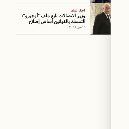
اخبار لبنان
وزير الاتصالات تابع ملف "أوجيرو":
التمسك بالقوانين أساس إصلاح
القطاع
٦ تموز ٢٠٢٦