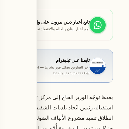
تابع أخبار ديلي بيروت على واتساب
أهم أخبار لبنان والعالم والاقتصاد تصلك مباشرة.
تابعنا على تيليغرام
آخر العناوين تصلك فور نشرها — انضمّ إلى قناة المخصّصة ب
DailyBeirutNewsAR
@
بعدها توجّه الوزير الحاج إلى مركز “أوجيرو” في الن
استقباله رئيس اتّحاد بلديات الشقيف خالد بدر الدين
انطلاق تنفيذ م