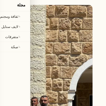
مجلة
ثقافة ومجتمع
↳
لايف ستايل
↳
متفرقات
↳
صحّة
↳