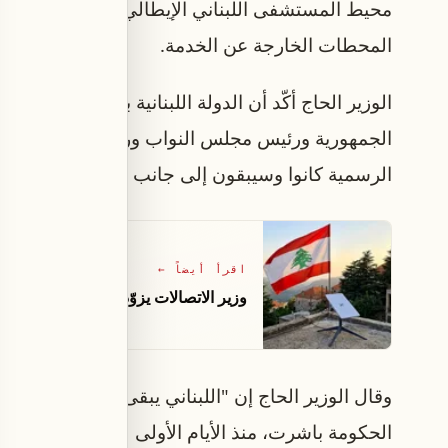
محيط المستشفى اللبناني الإيطالي ومنطقة الحوش،
المحطات الخارجة عن الخدمة.
الوزير الحاج أكّد أن الدولة اللبنانية بكل مؤسساتها
الجمهورية ورئيس مجلس النواب ورئيس مجلس الوزراء
الرسمية كانوا وسيبقون إلى جانب الأهالي في مواجه
اقرأ أيضاً
←
وزير الاتصالات يزوّد بلدية رميش بأول 
وقال الوزير الحاج إن "اللبناني يبقى السند الحقيقي لأ
الحكومة باشرت، منذ الأيام الأولى لوقف الاعتداءات،