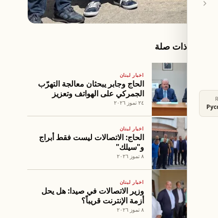
مقالات ذات صلة
اخبار لبنان
الحاج وجابر يبحثان معالجة التهرّب
الجمركي على الهواتف وتعزيز
الرقابة
٢٤ تموز ٢٠٢٦
Рус
اخبار لبنان
الحاج: الاتصالات ليست فقط أبراج
و"سيلك"
٨ تموز ٢٠٢٦
اخبار لبنان
وزير الاتصالات في صيدا: هل يحل
أزمة الإنترنت قريباً؟
٨ تموز ٢٠٢٦