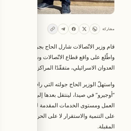
مشاركة
قام وزير الاتّصالات شارل الحاج بجولة ميدانية في
واطّلع على واقع قطاع الاتّصالات وسير أعمال إعادة 
العدوان الاسرائيلي، متفقّدًا المراكز التابعة لهيئة “
واستهلّ الوزير الحاج جولته التي رافقه فيها مدراء 
“أوجيرو” في صيدا، لينتقل بعدها إلى متجر “ألفا” و
العمل ومستوى الخدمات المقدمة للمشتركين. الوزير 
على التنمية والاستقرار لا على الحروب مشدّدًا على
المقبلة.