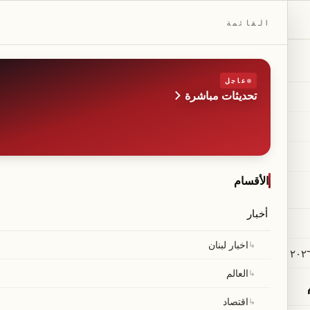
DAILYBEIRUT.COM
القائمة
عاجل
تحديثات مباشرة
الطبعة
صحيفة مستقلة من بيروت
◆
·
◆
الأقسام
أخبار
 جنوباً: سنبقى إلى جانب 
↳
اخبار لبنان
↳
العالم
↳
اقتصاد