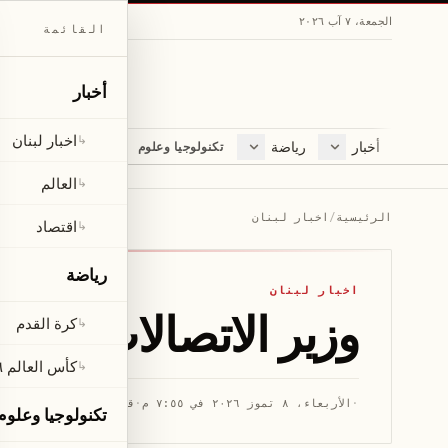
الجمعة، ٧ آب ٢٠٢٦
القائمة
أخبار
اخبار لبنان
↳
أخبار
رياضة
مجلة
تكنولوجيا وعلوم
اخبار لبنان
كرة القدم
ثقافة ومجتمع
العالم
كأس العالم ٢٠٢٦
لايف ستايل
العالم
↳
اقتصاد
متفرقات
الرئيسية
/
اخبار لبنان
اقتصاد
↳
صحّة
رياضة
اخبار لبنان
وزير الاتصالات يجول
كرة القدم
↳
كأس العالم ٢٠٢٦
↳
·
الأربعاء، ٨ تموز ٢٠٢٦ في ٧:٥٥ م
·
قراءة 4 دقائق
تكنولوجيا وعلوم