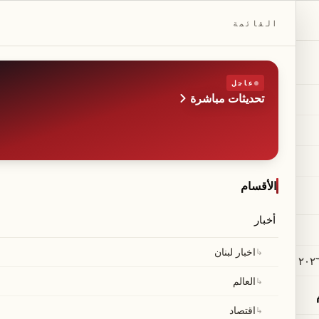
DAILYBEIRUT.COM
القائمة
عاجل
تحديثات مباشرة
الطبعة
صحيفة مستقلة من بيروت
◆
·
◆
الأقسام
أخبار
ائعة في لبنان… حاكم مص
↳
اخبار لبنان
↳
العالم
↳
اقتصاد