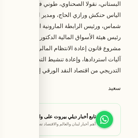
البستاني، نقولا الصحناوي، طوني فرنجية، فيصل ال
الياس حنكش ورازي الحاج، ومدير المجلس الدكتور م
شماس، ورئيس الرابطة المارونية المهندس مارون الح
رئيس هيئة الأسواق المالية الدكتور محمود جباعي. و
مشروع قانون إعادة الانتظام المالي واسترداد الودائ
آليات استردادها، وإعادة تنشيط التسليف للقطاع الخ
التدريجي من اقتصاد النقد الورقي إلى اقتصاد يعتمد
سعيد
تابع أخبار ديلي بيروت على واتساب
أهم أخبار لبنان والعالم والاقتصاد تصلك مباشرة.