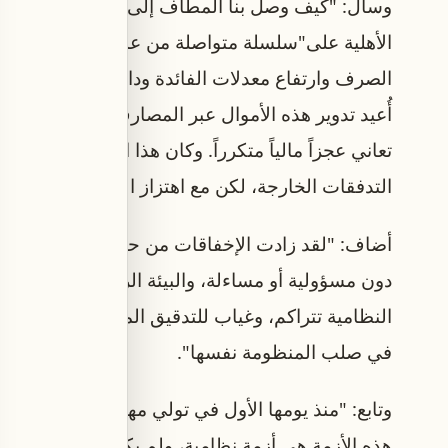
وسأل: "كيف وصل بنا المطاف إلى هنا؟"، وقال: "قام 
الأهلية على"سلسلة متواصلة من عمليات إعادة التم
الصرف وارتفاع معدلات الفائدة ودائع اللبنانيين في ال
أُعيد تدوير هذه الأموال عبر المصارف إلى مصرف لب
تعاني عجزاً مالياً متكرراً. وكان هذا النموذج قابلاً 
التدفقات الخارجة، لكن مع اهتزاز الثقة في عام 2019، جاء الانهيار سريعاً وشاملا".
أضاف: "لقد زادت الإخفاقات من حدة الأزمة وتعقيدات
دون مسؤولية أو مساءلة، والبيئة الرقابية أتاحت الل
النظامية تتراكم، وغياب للتدقيق المستقل ولرقابة ف
في صلب المنظومة نفسها".
هذه الأزمة هي أزمة نظامية، ولم يكن الهدف إعفاء 