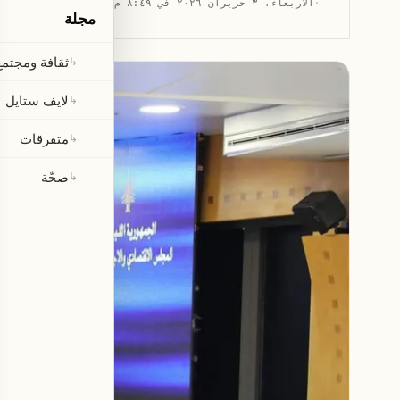
·
الأربعاء، ٣ حزيران ٢٠٢٦ في ٨:٤٩ م
·
قراءة 14 دقائق
مجلة
ثقافة ومجتمع
↳
لايف ستايل
↳
متفرقات
↳
صحّة
↳