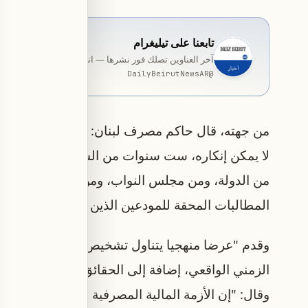
تابعنا على تيليغرام
آخر العناوين تصلك فور نشرها — انضمّ إلى قناة المخصّصة ب
DailyBeirutNewsAR
@
من جهته، قال حاكم مصرف لبنان: "لقد مضت ست سنوا
لا يمكن إنكاره، ست سنوات من الشلل والتعطيل والح
من الدولة، ومن مجلس النواب، ومن المصارف، ومن
المطالبات المحقة للمودعين الذين ائتمنوا هذا النظ
وقدم "عرضا منهجيا يتناول تشخيص الأزمة، والحلول 
الزمني الواقعي، إضافة إلى الحقائق الأساسية التي ل
وقال: "إن الأزمة المالية المصرفية في لبنان هي، من 