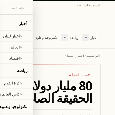
السبت، ٨ آب ٢٠٢٦
القائمة
أخبار
اخبار لبنان
↳
أخبار
رياضة
مجلة
تكنولوجيا وعلوم
اخبار لبنان
كرة القدم
ثقافة ومجتمع
العالم
كأس العالم ٢٠٢٦
لايف ستايل
العالم
↳
اقتصاد
متفرقات
الرئيسية
/
اخبار لبنان
اقتصاد
↳
صحّة
رياضة
اخبار لبنان
80 مليار دولار ض
كرة القدم
↳
الحقيقة الصادمة
كأس العالم ٢٠٢٦
↳
تكنولوجيا وعلوم