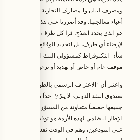
ومصرف لبنان والمصارف التجارية تتحمل مسؤولية الأز
أعباء معالجتها. وقد أصررنا على هذا التوصيف، انطلا
هو الذي يحدد العلاج. قرأ كل طرف في هذا الموقف ما 
لإرضاء أي طرف، بل لتحديد الوقائع كما نراها، فا
شأن التكنوقراط كمسؤولي البنك المركزي. إن مهامنا م
موقف عام أو خاص أو تهديد أو ترغيب، فالرقيب الو
واعتبر أن "الاعتراف الرسمي بالطبيعة النظامية لهذ
صندوق النقد الدولي، لا يبرّئ أحداً من المسؤولية،
جميعها حصصاً متفاوتة من المسؤولية، كلٌّ بحسب دو
الإطار النظامي لهذه الأزمة هو توفير أساس عادل لتوز
على المودعين، وهم في الوقت نفسه الطرف الأقل مسؤو