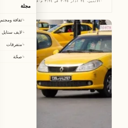
·
الاثنين، ٢٤ آذار ٢٠٢٥ في ٣:٢٤ م
·
قراءة 1 دقيقة
مجلة
ثقافة ومجتمع
↳
لايف ستايل
↳
متفرقات
↳
صحّة
↳