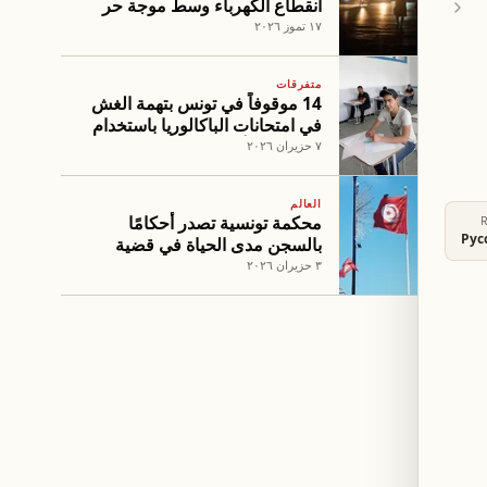
انقطاع الكهرباء وسط موجة حر
غير مسبوقة
١٧ تموز ٢٠٢٦
متفرقات
14 موقوفاً في تونس بتهمة الغش
في امتحانات الباكالوريا باستخدام
سماعات وأدوات مسربة
٧ حزيران ٢٠٢٦
العالم
محكمة تونسية تصدر أحكامًا
Рус
بالسجن مدى الحياة في قضية
الجهاز السري لحركة النهضة
٣ حزيران ٢٠٢٦