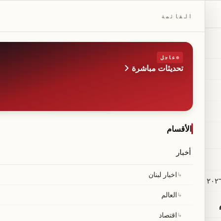
DAILYBEIRUT.COM
القائمة
عاجل
تحديثات مباشرة
الطبعة
صحيفة مستقلة من بيروت
◆
·
◆
الأقسام
أخبار
ل الأموال".. السلطات ا
↳
اخبار لبنان
↳
العالم
↳
اقتصاد