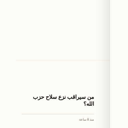
اخبار لبنان
ير"
من سيراقب نزع سلاح حزب
ط
الله؟
منذ 8 ساعة