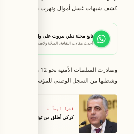
كشف شبهات غسل أموال وتهرب ضريبي تتعلق بأنش
تابع مجلة ديلي بيروت على واتساب
أحدث مقالات الثقافة، الصحّة ولايف ستايل تصلك أوّلاً.
وصادرت السلطات الأمنية نحو
وشطبها من السجل الوطني للمؤسسات وإغلاق مقراته
اقرأ أيضاً
←
كركي أطلق من تونس مبادرة لاصلاح أن