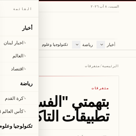
السبت، ٨ آب ٢٠٢٦
القائمة
أخبار
اخبار لبنان
↳
أخبار
رياضة
مجلة
تكنولوجيا وعلوم
اخبار لبنان
كرة القدم
ثقافة ومجتمع
العالم
كأس العالم ٢٠٢٦
لايف ستايل
العالم
↳
اقتصاد
متفرقات
الرئيسية
/
متفرقات
اقتصاد
↳
صحّة
رياضة
متفرقات
بتهمتي "الفساد وغس
كرة القدم
↳
تطبيقات التاكسي
كأس العالم ٢٠٢٦
↳
تكنولوجيا وعلوم