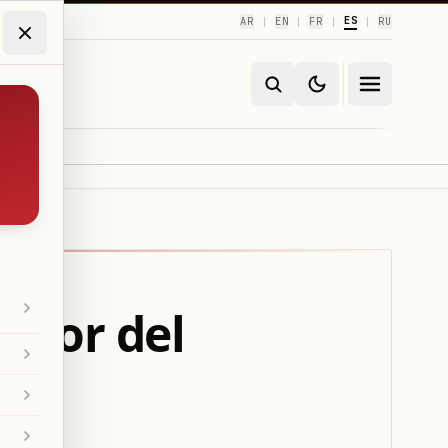
ES
AR
EN
FR
RU
|
|
|
|
ador del