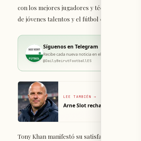
con los mejores jugadores y técnicos del mu
de jóvenes talentos y el fútbol ofensivo.
Síguenos en Telegram
Recibe cada nueva noticia en el momento de su publi
@
DailyBeirutFootballES
LEE TAMBIÉN
→
Arne Slot rechaza oferta de cl
Tony Khan manifestó su satisfacción con la c