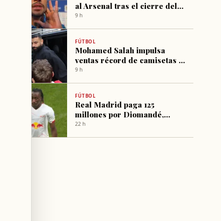
al Arsenal tras el cierre del
fichaje de Vinicius Jr
9 h
FÚTBOL
Mohamed Salah impulsa
ventas récord de camisetas y
abonos en Trabzonspor
9 h
FÚTBOL
Real Madrid paga 125
millones por Diomandé,
récord absoluto del club
22 h