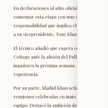
En declaraciones al sitio oficial del club, Ar
comenzar esta etapa con uno de los clubes m
responsabilidad que implica el cargo y agrade
a su vicepresidente, Tony Khan, por la confia
El técnico añadió que espera con entusiasmo 
Cottage ante la afición del Fulham y se mostr
jugadores la próxima semana. Manifestó su co
experiencia.
Por su parte, Shahid Khan señaló que Arbeloa 
reuniones celebradas en junio pasado, consid
equipo. Destacó la ambición del entrenador e