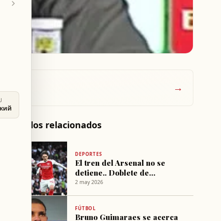
→
U
ский
Artículos relacionados
DEPORTES
El tren del Arsenal no se
detiene.. Doblete de
Gyökeres golpea al Fulham y
2 may 2026
amplía la ventaja sobre el
City
FÚTBOL
Bruno Guimaraes se acerca