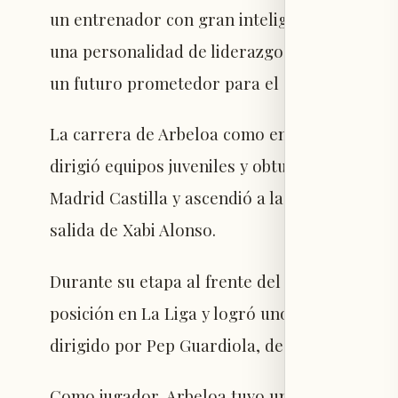
un entrenador con gran inteligencia y profu
una personalidad de liderazgo y una mentalid
un futuro prometedor para el equipo bajo su 
La carrera de Arbeloa como entrenador come
dirigió equipos juveniles y obtuvo varios tít
Madrid Castilla y ascendió a la dirección del
salida de Xabi Alonso.
Durante su etapa al frente del primer equipo,
posición en La Liga y logró uno de sus mayore
dirigido por Pep Guardiola, de la UEFA Cham
Como jugador, Arbeloa tuvo una carrera reple