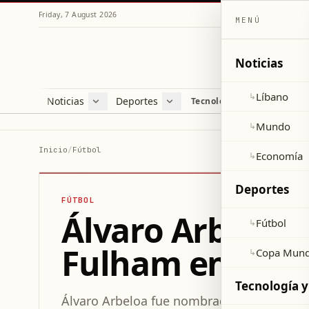
Friday, 7 August 2026
MENÚ
Noticias
Líbano
↳
Noticias
Deportes
Re
Tecnología y ciencia
Líbano
Fútbol
Cul
Mundo
Copa Mundial 2026
Esti
Mundo
↳
Economía
Var
Inicio
/
Fútbol
Economía
↳
Sal
Deportes
FÚTBOL
Álvaro Arbeloa
Fútbol
↳
Fulham en la P
Copa Mund
↳
Tecnología y
Álvaro Arbeloa fue nombrado entrenador 