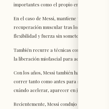
importantes como el propio entrenamiento.
En el caso de Messi, mantiene una rutina muy
recuperación muscular tras los partidos y real
flexibilidad y fuerza sin someter al cuerpo a 
También recurre a técnicas como la terapia de 
la liberación miofascial para acelerar la recu
Con los años, Messi también ha adaptado su e
correr tanto como antes para ser efectivo, y
cuándo acelerar, aparecer en jugadas y conse
Recientemente, Messi condujo a Argentina a l