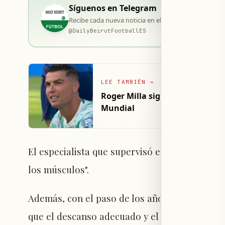
Síguenos en Telegram
Recibe cada nueva noticia en el momento de su publi
@
DailyBeirutFootballES
LEE TAMBIÉN
→
Roger Milla sigue siendo el go
Mundial
El especialista que supervisó este proceso s
los músculos".
Además, con el paso de los años, el cuerpo r
que el descanso adecuado y el control de la 