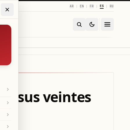
ES
AR
EN
FR
RU
|
|
|
|
en sus veintes