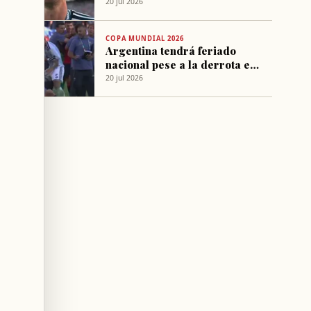
Mundial
20 jul 2026
COPA MUNDIAL 2026
Argentina tendrá feriado
nacional pese a la derrota en
la final del Mundial
20 jul 2026