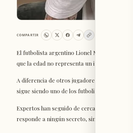
COMPARTIR
El futbolista argentino Lionel Messi cumplió 
que la edad no representa un impedimento pa
A diferencia de otros jugadores que se han r
sigue siendo uno de los futbolistas más influ
Expertos han seguido de cerca su estado físi
responde a ningún secreto, sino a una trans