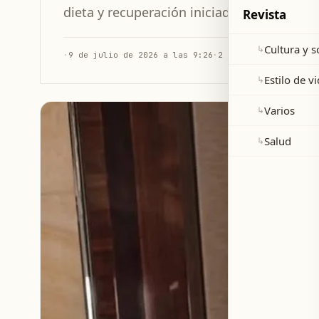
dieta y recuperación iniciados en 2014.
Revista
Cultura y 
↳
·
9 de julio de 2026 a las 9:26
·
2 min de lectura
Estilo de v
↳
Varios
↳
Salud
↳