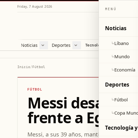
Friday, 7 August 2026
MENÚ
Noticias
Líbano
↳
Noticias
Deportes
Re
Tecnología y ciencia
Líbano
Fútbol
Cul
Mundo
Copa Mundial 2026
Esti
Mundo
↳
Economía
Var
Inicio
/
Fútbol
Economía
↳
Sal
Deportes
FÚTBOL
Messi desafía l
Fútbol
↳
frente a Egipto
Copa Mund
↳
Tecnología y
Messi, a sus 39 años, mantiene un rendim