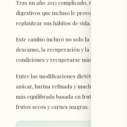
Tras un año 2013 complicado, marcado por va
digestivos que incluso le provocaron vómitos
replantear sus hábitos de vida.
Este cambio incluyó no solo la modificación d
descanso, la recuperación y la forma de entre
condiciones y recuperarse más rápido del esf
Entre las modificaciones dietéticas más imp
azúcar, harina refinada y muchos productos 
más equilibrada basada en frutas, verduras, c
frutos secos y carnes magras.