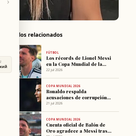
Artículos relacionados
FÚTBOL
Los récords de Lionel Messi
U
en la Copa Mundial de la
ский
FIFA
22 jul 2026
COPA MUNDIAL 2026
Ronaldo respalda
acusaciones de corrupción
contra Messi y la FIFA tras
21 jul 2026
final del Mundial
COPA MUNDIAL 2026
Cuenta oficial de Balón de
Oro agradece a Messi tras