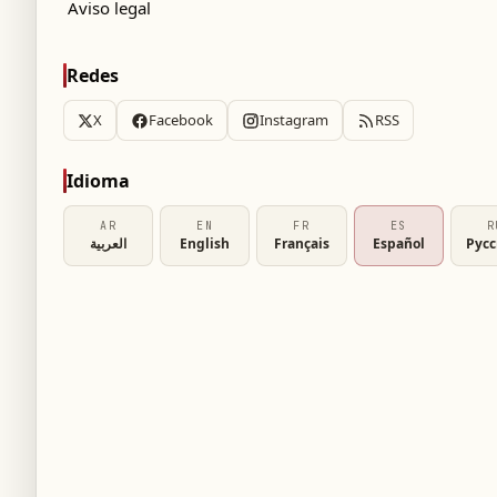
Aviso legal
Redes
X
Facebook
Instagram
RSS
Idioma
AR
EN
FR
ES
R
العربية
English
Français
Español
Рус
tratación permanente del delantero danés
nited, convirtiéndose en la primera
cado de fichajes de verano.
e una temporada, pero el club del sur de
ted para activar la cláusula de compra