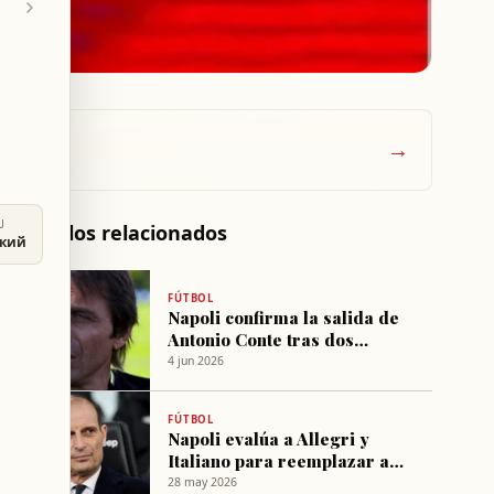
→
U
Artículos relacionados
ский
FÚTBOL
Napoli confirma la salida de
Antonio Conte tras dos
temporadas
4 jun 2026
FÚTBOL
Napoli evalúa a Allegri y
Italiano para reemplazar a
Conte
28 may 2026