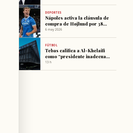
DEPORTES
Nápoles activa la cláusula de
compra de Højlund por 38
millones de libras
6 may 2026
FÚTBOL
Tebas califica a Al-Khelaifi
como “presidente inadecuado
para la FIFA”
13 h