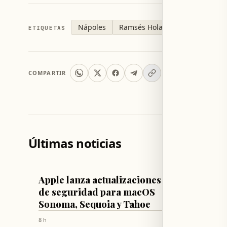
Nápoles
Ramsés Holanda
ETIQUETAS
COMPARTIR
Últimas noticias
TECNOLOGÍA Y CIENCIA
FÚTBOL
Apple lanza actualizaciones
Real M
de seguridad para macOS
millon
Sonoma, Sequoia y Tahoe
récord
8 h
8 h