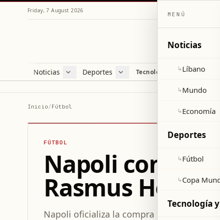
Friday, 7 August 2026
MENÚ
Noticias
Líbano
↳
Noticias
Deportes
Re
Tecnología y ciencia
Líbano
Fútbol
Cul
Mundo
Copa Mundial 2026
Esti
Mundo
↳
Economía
Var
Inicio
/
Fútbol
Economía
↳
Sal
Deportes
FÚTBOL
Napoli confirma
Fútbol
↳
Rasmus Højlund
Copa Mund
↳
Tecnología y
Napoli oficializa la compra definitiva del