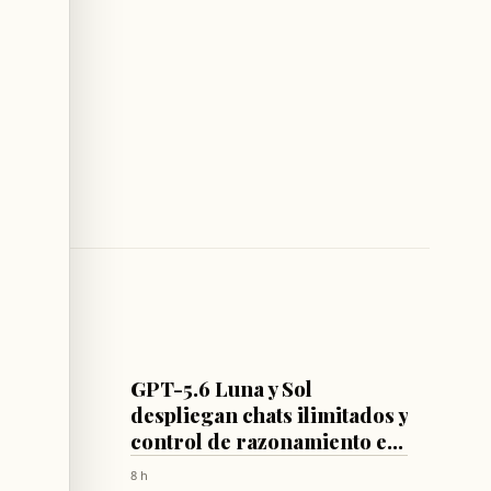
IA
as
GPT-5.6 Luna y Sol
;
despliegan chats ilimitados y
atos
control de razonamiento en
en
ChatGPT
8 h