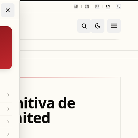
ES
AR
EN
FR
RU
|
|
|
|
finitiva de
 United