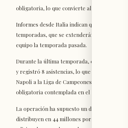
obligatoria, lo que convierte al jugador en pr
Informes desde Italia indican que Højlund fi
temporadas, que se extenderán hasta la camp
equipo la temporada pasada.
Durante la última temporada, el delantero da
y registró 8 asistencias, lo que justificó su co
Napoli a la Liga de Campeones, se activó au
obligatoria contemplada en el acuerdo firma
La operación ha supuesto un desembolso total
distribuyen en 44 millones por la activación 