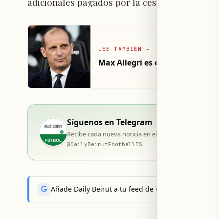
adicionales pagados por la cesión inicial.
LEE TAMBIÉN
→
Max Allegri es el nuevo entrena
Síguenos en Telegram
Recibe cada nueva noticia en el momento de su publi
@
DailyBeirutFootballES
Añade Daily Beirut a tu feed de Google News y reci