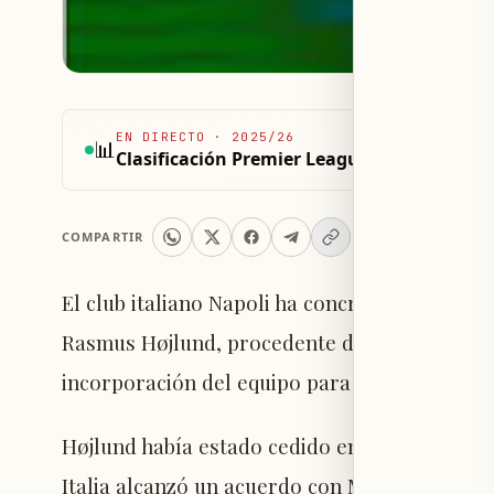
EN DIRECTO
·
2025/26
📊
Clasificación Premier League 2025/26
COMPARTIR
El club italiano Napoli ha concretado la con
Rasmus Højlund, procedente del Manchester U
incorporación del equipo para el próximo mer
Højlund había estado cedido en Napoli durant
Italia alcanzó un acuerdo con Manchester Uni