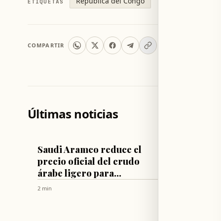
República del Congo
ETIQUETAS
COMPARTIR
Últimas noticias
ECONOMÍA
VARIOS
Saudi Aramco reduce el
Egipto
precio oficial del crudo
mediát
árabe ligero para
Barbar
septiembre de 2026
afirma
2 min
5 min
valida