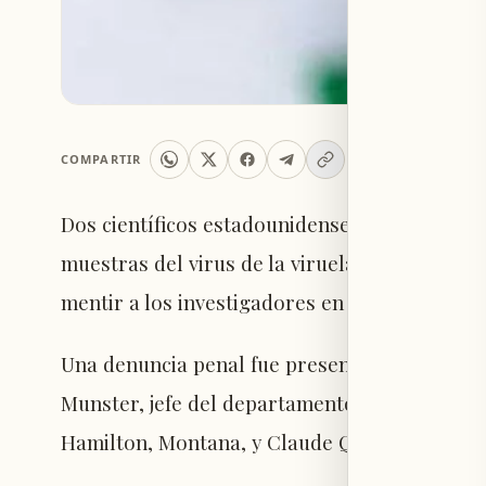
COMPARTIR
Dos científicos estadounidenses fueron acusa
muestras del virus de la viruela del mono de
mentir a los investigadores en el aeropuerto 
Una denuncia penal fue presentada ante un tr
Munster, jefe del departamento de ecología v
Hamilton, Montana, y Claude Qui, quien trabaj