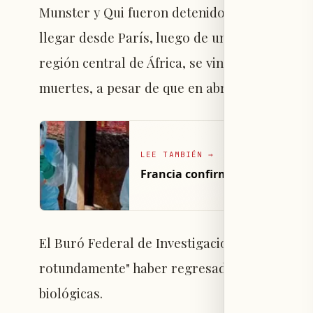
Munster y Qui fueron detenidos en el aeropu
llegar desde París, luego de un viaje de nuev
región central de África, se vinculó el brote
muertes, a pesar de que en abril se declaró 
LEE TAMBIÉN
→
Francia confirma primer caso 
El Buró Federal de Investigaciones (FBI) indi
rotundamente" haber regresado a Estados Un
biológicas.