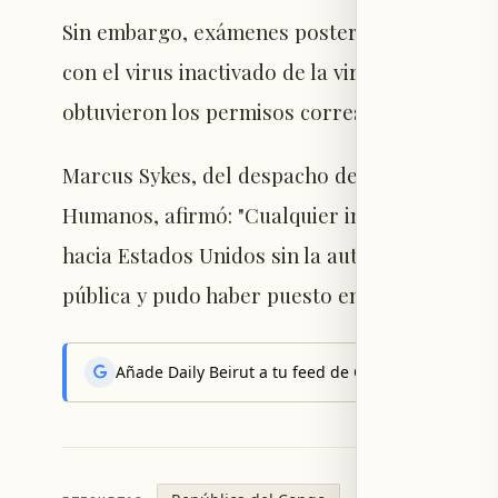
Sin embargo, exámenes posteriores revelaro
con el virus inactivado de la viruela del mono
obtuvieron los permisos correspondientes.
Marcus Sykes, del despacho del Inspector Ge
Humanos, afirmó: "Cualquier intento deliberad
hacia Estados Unidos sin la autorización adec
pública y pudo haber puesto en riesgo a la po
Añade Daily Beirut a tu feed de Google News y reci