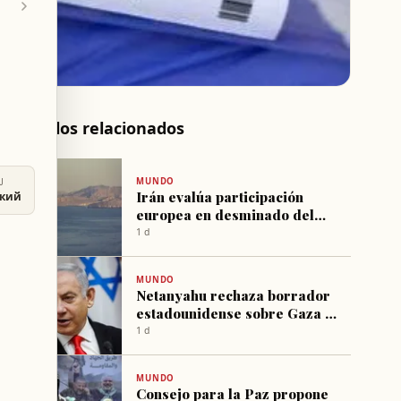
Artículos relacionados
MUNDO
U
Irán evalúa participación
ский
europea en desminado del
estrecho de Ormuz
1 d
MUNDO
Netanyahu rechaza borrador
estadounidense sobre Gaza y
mantiene postura de desarme
1 d
total de Hamás
MUNDO
Consejo para la Paz propone