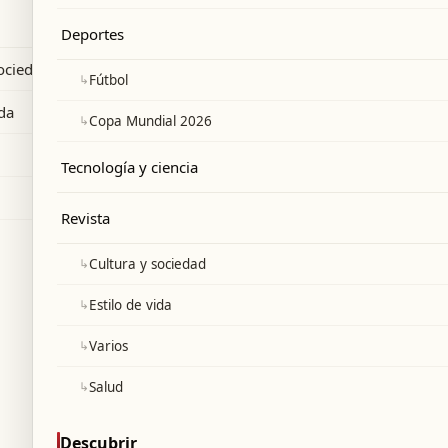
desde África y mentir a las autoridades en
Deportes
sociedad
↳
Fútbol
ida
↳
Copa Mundial 2026
Tecnología y ciencia
Revista
↳
Cultura y sociedad
↳
Estilo de vida
↳
Varios
↳
Salud
Descubrir