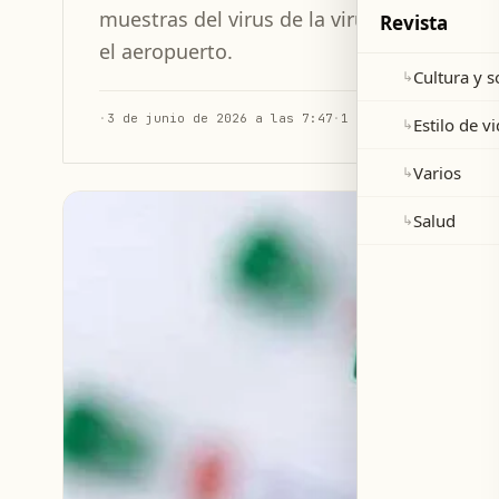
muestras del virus de la viruela del mono 
Revista
el aeropuerto.
Cultura y 
↳
·
3 de junio de 2026 a las 7:47
·
1 min de lectura
Estilo de v
↳
Varios
↳
Salud
↳