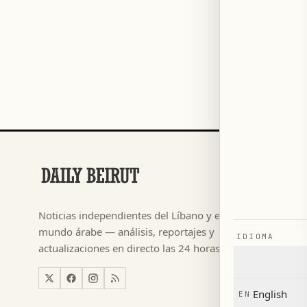
SECCIONES
Fútbol
→
Noticias independientes del Líbano y el
م ٢٠٢٦
→
mundo árabe — análisis, reportajes y
IDIOMA
Noticias
→
actualizaciones en directo las 24 horas.
Líbano
→
Mundo
→
English
EN