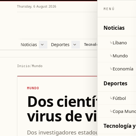
Thursday, 6 August 2026
MENÚ
Noticias
Líbano
↳
Noticias
Deportes
Re
Tecnología y ciencia
Líbano
Fútbol
Cul
Mundo
Copa Mundial 2026
Esti
Mundo
↳
Economía
Var
Inicio
/
Mundo
Economía
↳
Sal
Deportes
MUNDO
Dos científicos
Fútbol
↳
virus de viruel
Copa Mund
↳
Tecnología y
Dos investigadores estadounidenses enfre