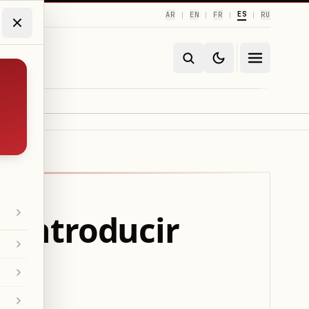
ES
AR
EN
FR
RU
|
|
|
|
r introducir