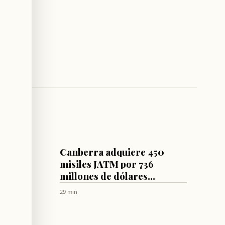
MUNDO
e el
Canberra adquiere 450
misiles JATM por 736
millones de dólares
Kuwait
australianos
29 min
s