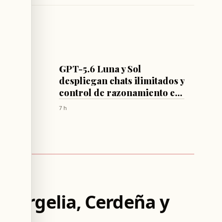
IA
as
GPT-5.6 Luna y Sol
;
despliegan chats ilimitados y
atos
control de razonamiento en
en
ChatGPT
7 h
echo
re Argelia, Cerdeña y