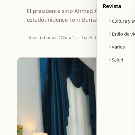
Revista
El presidente sirio Ahmed Al-Shar' mantu
estadounidense Tom Barrack durante la c
Cultura y 
↳
Estilo de v
↳
·
8 de julio de 2026 a las 16:19
·
1 min de lectura
Varios
↳
Salud
↳