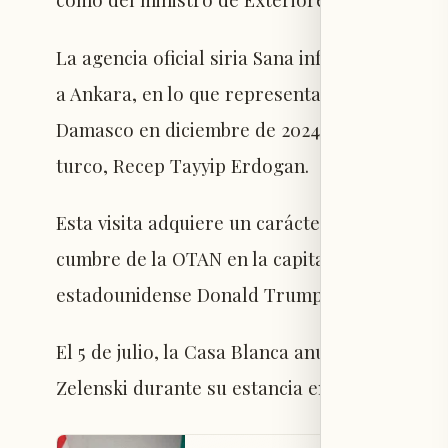
La agencia oficial siria Sana informó que Al-
a Ankara, en lo que representa su cuarta vis
Damasco en diciembre de 2024. Se espera q
turco, Recep Tayyip Erdogan.
Esta visita adquiere un carácter particular d
cumbre de la OTAN en la capital turca, evento
estadounidense Donald Trump.
El 5 de julio, la Casa Blanca anunció que Tru
Zelenski durante su estancia en Turquía.