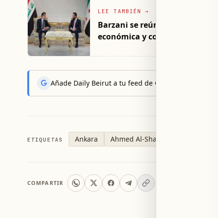
LEE TAMBIÉN
→
Barzani se reúne con el presi
económica y coordinación regi
Añade Daily Beirut a tu feed de Google News y reci
Ankara
Ahmed Al-Shara
Tom Barrack
ETIQUETAS
COMPARTIR