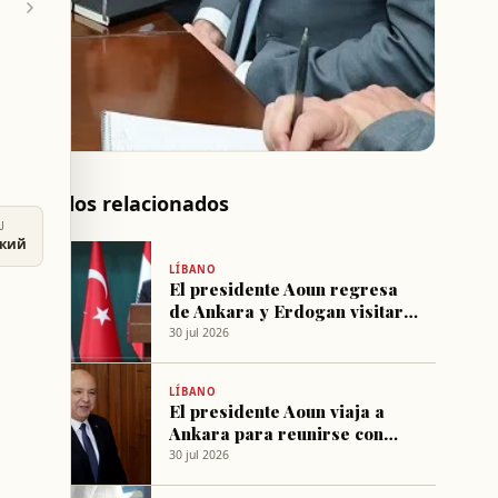
Artículos relacionados
U
ский
LÍBANO
El presidente Aoun regresa
de Ankara y Erdogan visitará
Beirut próximamente
30 jul 2026
LÍBANO
El presidente Aoun viaja a
Ankara para reunirse con
Erdogan y fortalecer la
30 jul 2026
coordinación estratégica