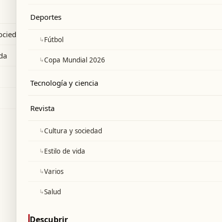
vo un encuentro con el enviado especial
Deportes
umbre de la OTAN en Ankara.
sociedad
↳
Fútbol
ida
↳
Copa Mundial 2026
Tecnología y ciencia
Revista
↳
Cultura y sociedad
↳
Estilo de vida
↳
Varios
↳
Salud
Descubrir