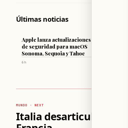
Últimas noticias
TECNOLOGÍA Y CIENCIA
FÚTBOL
Apple lanza actualizaciones
Real M
de seguridad para macOS
millon
Sonoma, Sequoia y Tahoe
récord
6 h
6 h
MUNDO · NEXT
Italia desarticula red 
Francia