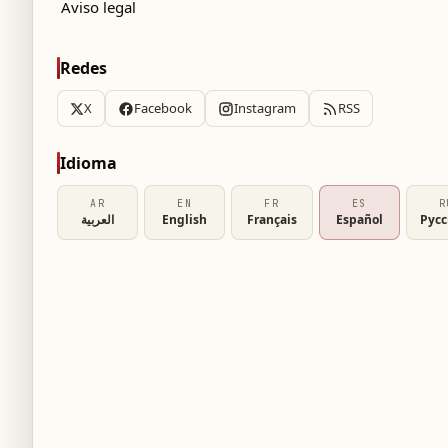
Aviso legal
Redes
X
Facebook
Instagram
RSS
Idioma
AR
EN
FR
ES
R
العربية
English
Français
Español
Рус
na reunión con el enviado especial
k, en el marco de la cumbre de la OTAN que se
complejo presidencial de la capital turca y
 miembros del Congreso estadounidense, así
l-Shaibani.