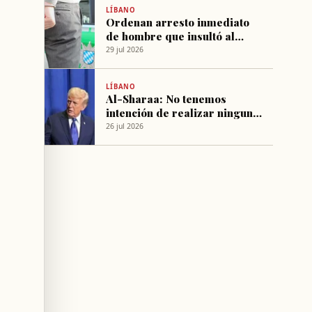
LÍBANO
Ordenan arresto inmediato
de hombre que insultó al
presidente sirio en Beirut
29 jul 2026
LÍBANO
Al-Sharaa: No tenemos
intención de realizar ninguna
intervención militar en
26 jul 2026
Líbano