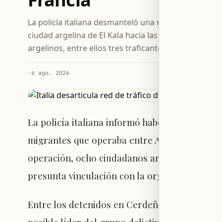
La policía italiana desmanteló una red dedicada al t
ciudad argelina de El Kala hacia las costas sur de 
argelinos, entre ellos tres traficantes y un presunto
·
6 ago. 2026
La policía italiana informó haber desarticulad
migrantes que operaba entre Argelia, Cerdeñ
operación, ocho ciudadanos argelinos fueron 
presunta vinculación con la organización.
Entre los detenidos en Cerdeña figuran tres t