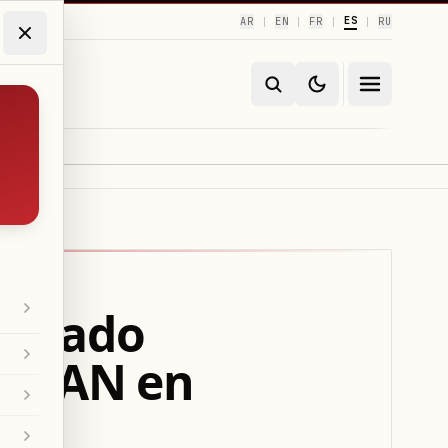
ES
AR
EN
FR
RU
|
|
|
|
enviado
 OTAN en