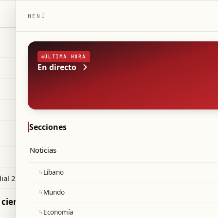
DAILYBEIRUT.COM
MENÚ
ÚLTIMA HORA
En directo
vista
tura y sociedad
EDICIÓN
Independiente — Beirut, Líbano
lo de vida
◆
·
◆
ios
ud
Secciones
Noticias
rio se reúne con el 
↳
Líbano
 en la cumbre de la
ial 2026
↳
Mundo
 ciencia
↳
Economía