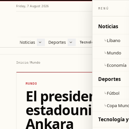
Friday, 7 August 2026
MENÚ
Noticias
Líbano
↳
Noticias
Deportes
Re
Tecnología y ciencia
Líbano
Fútbol
Cul
Mundo
Copa Mundial 2026
Esti
Mundo
↳
Economía
Var
Inicio
/
Mundo
Economía
↳
Sal
Deportes
MUNDO
El presidente si
Fútbol
↳
estadounidense
Copa Mund
↳
Ankara
Tecnología y