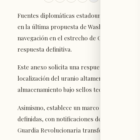
Fuentes diplomáticas estadounidenses revelar
en la última propuesta de Washington para det
navegación en el estrecho de Ormuz, señala
respuesta definitiva.
Este anexo solicita una respuesta rápida y es
localización del uranio altamente enriquecido
almacenamiento bajo sellos tecnológicos.
Asimismo, establece un marco marítimo que 
definidas, con notificaciones de navegación c
Guardia Revolucionaria transforme el tránsit