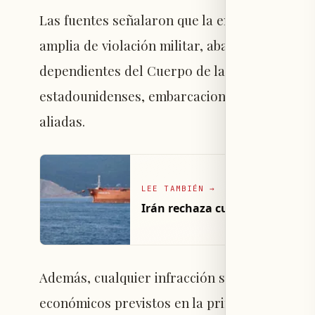
Las fuentes señalaron que la enmienda estad
amplia de violación militar, abarcando ataqu
dependientes del Cuerpo de la Guardia Revolu
estadounidenses, embarcaciones comerciales,
aliadas.
LEE TAMBIÉN
→
Irán rechaza cualquier “corred
Además, cualquier infracción se asociaría con
económicos previstos en la primera fase.