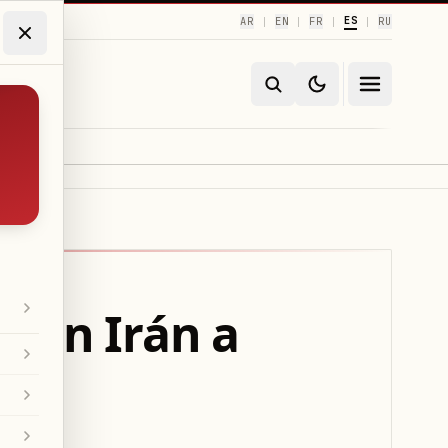
ES
AR
EN
FR
RU
|
|
|
|
 con Irán a