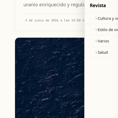
uranio enriquecido y regula el tránsito m
Revista
Cultura y 
↳
·
3 de junio de 2026 a las 15:50
·
4 min de lectura
Estilo de v
↳
Varios
↳
Salud
↳