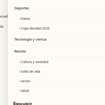
arítimo en el estrecho de Ormuz.
Deportes
sociedad
↳
Fútbol
ida
↳
Copa Mundial 2026
Tecnología y ciencia
Revista
↳
Cultura y sociedad
↳
Estilo de vida
↳
Varios
↳
Salud
Descubrir