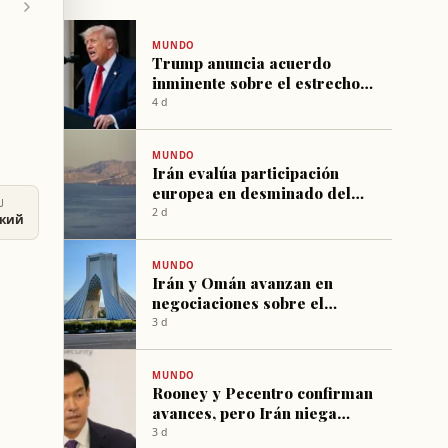
MUNDO
Trump anuncia acuerdo
inminente sobre el estrecho
de Ormuz y el programa
4 d
nuclear iraní
MUNDO
Irán evalúa participación
europea en desminado del
U
estrecho de Ormuz
2 d
ский
MUNDO
Irán y Omán avanzan en
negociaciones sobre el
estrecho de Ormuz, sin
3 d
acuerdo final
MUNDO
Rooney y Pecentro confirman
avances, pero Irán niega
negociaciones sobre el
3 d