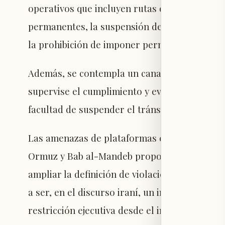
operativos que incluyen rutas de paso específ
permanentes, la suspensión de inspecciones s
la prohibición de imponer permisos de tránsi
Además, se contempla un canal de verificació
supervise el cumplimiento y evite que el Cue
facultad de suspender el tránsito.
Las amenazas de plataformas cercanas al Cue
Ormuz y Bab al-Mandeb proporcionan a la ad
ampliar la definición de violación dentro de 
a ser, en el discurso iraní, un instrumento d
restricción ejecutiva desde el inicio.