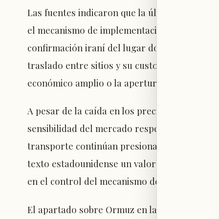
Las fuentes indicaron que la última modifica
el mecanismo de implementación, exigiendo q
confirmación iraní del lugar donde se encuen
traslado entre sitios y su custodia bajo sellos
económico amplio o la apertura estable del t
A pesar de la caída en los precios del petróleo
sensibilidad del mercado respecto al estrecho 
transporte continúan presionando el suminis
texto estadounidense un valor directo que va
en el control del mecanismo de tránsito.
El apartado sobre Ormuz en la enmienda más 