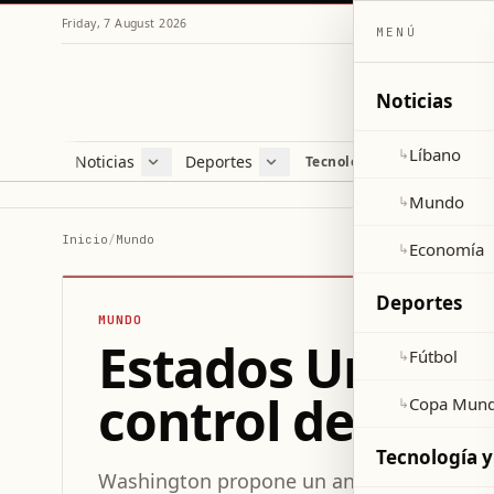
Friday, 7 August 2026
MENÚ
Noticias
Líbano
↳
Noticias
Deportes
Re
Tecnología y ciencia
Líbano
Fútbol
Cul
Mundo
Copa Mundial 2026
Esti
Mundo
↳
Economía
Var
Inicio
/
Mundo
Economía
↳
Sal
Deportes
MUNDO
Estados Unidos 
Fútbol
↳
control del ura
Copa Mund
↳
Tecnología y
Washington propone un anexo ejecutivo que