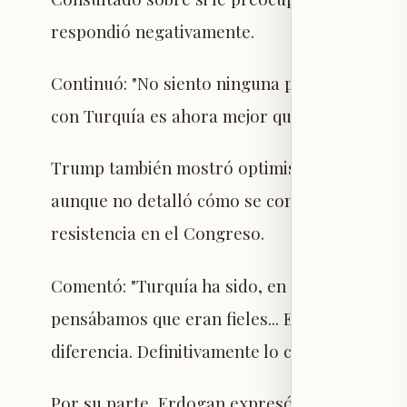
respondió negativamente.
Continuó: "No siento ninguna preocupación re
con Turquía es ahora mejor que nunca".
Trump también mostró optimismo respecto a l
aunque no detalló cómo se concretaría esta o
resistencia en el Congreso.
Comentó: "Turquía ha sido, en muchos sentid
pensábamos que eran fieles... Este avión es m
diferencia. Definitivamente lo consideraremos
Por su parte, Erdogan expresó su esperanza d