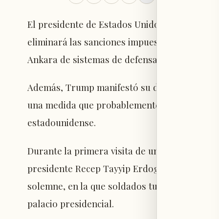
El presidente de Estados Unidos, Donald Tr
eliminará las sanciones impuestas a Turquía 
Ankara de sistemas de defensa aérea rusos, 
Además, Trump manifestó su disposición para
una medida que probablemente enfrentará un
estadounidense.
Durante la primera visita de un mandatario e
presidente Recep Tayyip Erdogan recibió a 
solemne, en la que soldados turcos a caballo 
palacio presidencial.