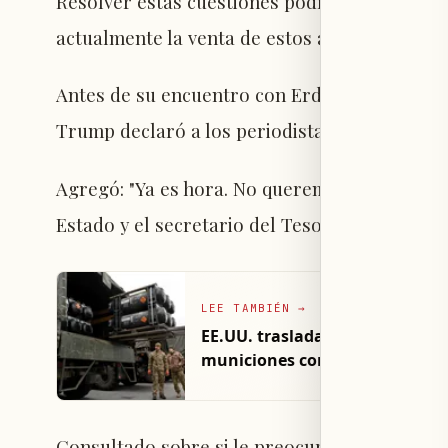
Resolver estas cuestiones podría ser clave pa
actualmente la venta de estos aviones está pr
Antes de su encuentro con Erdogan en Turquí
Trump declaró a los periodistas que "levantar
Agregó: "Ya es hora. No queremos castigar a l
Estado y el secretario del Tesoro están traba
LEE TAMBIÉN
→
EE.UU. traslada a Ucrania 12 l
municiones con submunicione
Consultado sobre si le preocupa que Turquí