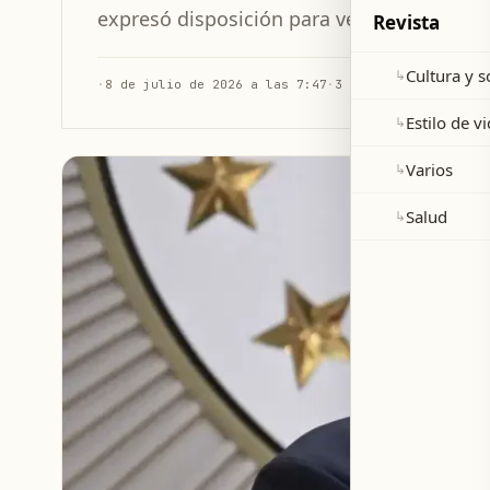
expresó disposición para vender aviones 
Revista
Cultura y 
↳
·
8 de julio de 2026 a las 7:47
·
3 min de lectura
Estilo de v
↳
Varios
↳
Salud
↳