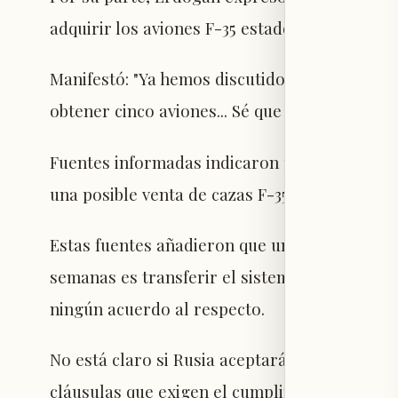
adquirir los aviones F-35 estadounidenses.
Manifestó: "Ya hemos discutido este tema co
obtener cinco aviones... Sé que el señor Tru
Fuentes informadas indicaron previamente a
una posible venta de cazas F-35 a Turquía.
Estas fuentes añadieron que una de las soluc
semanas es transferir el sistema ruso a un t
ningún acuerdo al respecto.
No está claro si Rusia aceptará esta medida,
cláusulas que exigen el cumplimiento de comp