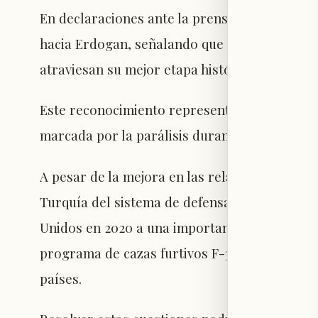
En declaraciones ante la prensa en el palacio
hacia Erdogan, señalando que siente una "sint
atraviesan su mejor etapa histórica.
Este reconocimiento representa un cambio radi
marcada por la parálisis durante la administr
A pesar de la mejora en las relaciones entre
Turquía del sistema de defensa aérea ruso S
Unidos en 2020 a una importante empresa de d
programa de cazas furtivos F-35 continúan s
países.