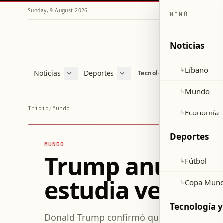
Sunday, 9 August 2026
MENÚ
Noticias
Líbano
↳
Noticias
Deportes
Re
Tecnología y ciencia
Líbano
Fútbol
Cul
Mundo
Copa Mundial 2026
Esti
Mundo
↳
Economía
Var
Inicio
/
Mundo
Economía
↳
Sal
Deportes
MUNDO
Trump anuncia e
Fútbol
↳
estudia venta d
Copa Mund
↳
Tecnología y
Donald Trump confirmó que Estados Unidos