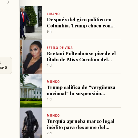
LÍBANO
Después del giro político en
Colombia, Trump choca con
el 'imperio de la cocaína'
9 h
ESTILO DE VIDA
Bretani Poltenhouse pierde el
título de Miss Carolina del
U
Norte 2026 tras cinco
1 d
ский
semanas
MUNDO
Trump califica de “vergüenza
nacional” la suspensión
judicial del proyecto de la
1 d
Sala de Celebraciones en la
Casa Blanca
MUNDO
Turquía aprueba marco legal
inédito para desarme del
PKK
2 d