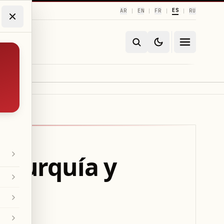
ES
AR
EN
FR
RU
|
|
|
|
a Turquía y