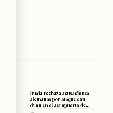
MUNDO
llones
Rusia rechaza acusaciones
ilitar
alemanas por ataque con
ción
dron en el aeropuerto de
Leipzig
2 h