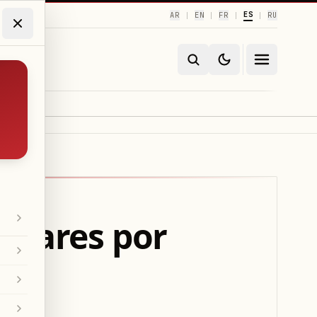
ES
AR
EN
FR
RU
|
|
|
|
leares por