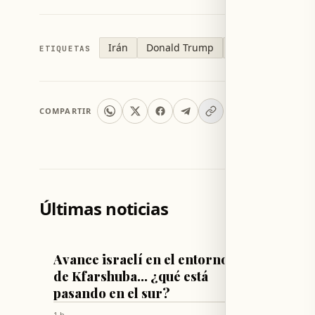
Irán
Donald Trump
Estrecho de Orm
ETIQUETAS
COMPARTIR
Últimas noticias
LÍBANO
LÍBANO
Avance israelí en el entorno
Proyec
de Kfarshuba... ¿qué está
estado
pasando en el sur?
al Líb
Hezbo
1 h
2 h