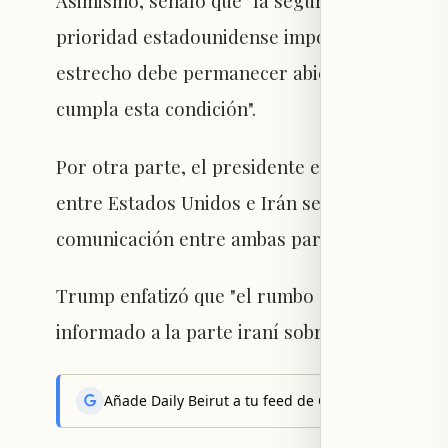
Asimismo, señaló que "la seguridad de la na
prioridad estadounidense importante en las ne
estrecho debe permanecer abierto y Estados 
cumpla esta condición".
Por otra parte, el presidente estadounidens
entre Estados Unidos e Irán se hayan detenid
comunicación entre ambas partes continúa.
Trump enfatizó que "el rumbo de las negociaci
informado a la parte iraní sobre la necesidad
Añade Daily Beirut a tu feed de Google News y reci