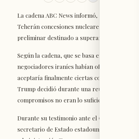
La cadena ABC News informó, citando fuentes
Teherán concesiones nucleares específicas p
preliminar destinado a superar el estancami
Según la cadena, que se basa en declaracione
negociadores iraníes habían ofrecido garantí
aceptaría finalmente ciertas condiciones re
Trump decidió durante una reunión en la sala
compromisos no eran lo suficientemente firm
Durante su testimonio ante el Comité de Rela
secretario de Estado estadounidense, Marco R