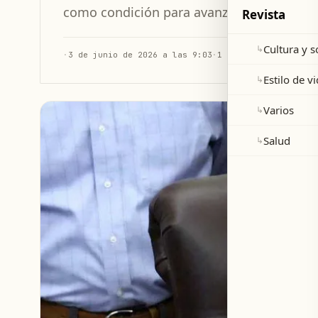
como condición para avanzar en las nego
Revista
Cultura y 
↳
·
3 de junio de 2026 a las 9:03
·
1 min de lectura
Estilo de v
↳
Varios
↳
Salud
↳