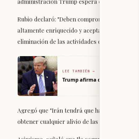
administración Trump espera de Irán antes d
Rubio declaró: "Deben comprometerse a negoc
altamente enriquecido y aceptar negociar rest
eliminación de las actividades de enriquecimie
LEE TAMBIÉN
→
Trump afirma que EE.UU. negoci
Agregó que "Irán tendrá que hacer concesion
obtener cualquier alivio de las sanciones por