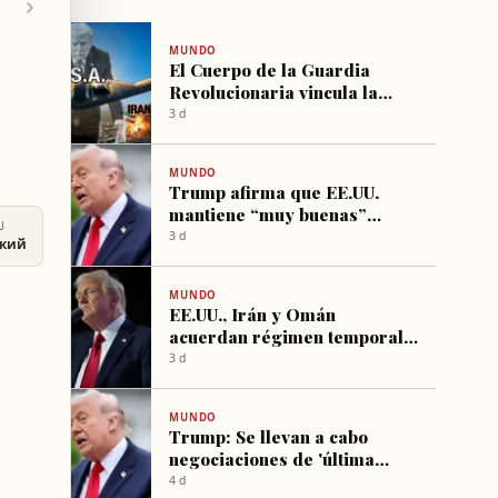
MUNDO
El Cuerpo de la Guardia
Revolucionaria vincula la
reapertura temporal del
3 d
estrecho de Ormuz a “buenas
intenciones” de Trump
MUNDO
Trump afirma que EE.UU.
mantiene “muy buenas”
U
conversaciones con Irán y
3 d
ский
advierte sobre una posible
“golpe fuerte”
MUNDO
EE.UU., Irán y Omán
acuerdan régimen temporal
para el estrecho de Ormuz
3 d
MUNDO
Trump: Se llevan a cabo
negociaciones de 'última
oportunidad' con Irán
4 d