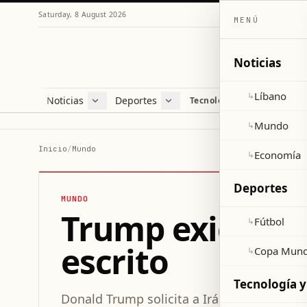
Saturday, 8 August 2026
MENÚ
Noticias
Líbano
↳
Noticias
Deportes
Re
Tecnología y ciencia
Líbano
Fútbol
Cul
Mundo
Copa Mundial 2026
Esti
Mundo
↳
Economía
Var
Inicio
/
Mundo
Economía
↳
Sal
Deportes
MUNDO
Trump exige a I
Fútbol
↳
escrito
Copa Mund
↳
Tecnología y
Donald Trump solicita a Irán compromisos