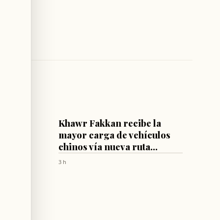
ECONOMÍA
n
Khawr Fakkan recibe la
resivo
mayor carga de vehículos
chinos vía nueva ruta
marítima
3 h