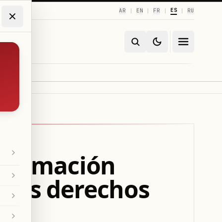
ES
AR
EN
FR
RU
|
|
|
|
nformación
 sus derechos