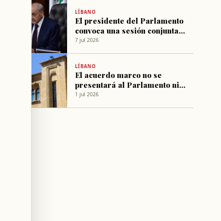
LÍBANO
El presidente del Parlamento
convoca una sesión conjunta
de comisiones para el jueves
7 jul 2026
LÍBANO
El acuerdo marco no se
presentará al Parlamento ni
al Gobierno
1 jul 2026