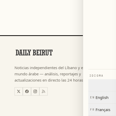
SECCIONES
Fútbol
→
Noticias independientes del Líbano y el
م ٢٠٢٦
→
mundo árabe — análisis, reportajes y
IDIOMA
Noticias
→
actualizaciones en directo las 24 horas.
Líbano
→
Mundo
→
English
EN
Economí
→
Français
FR