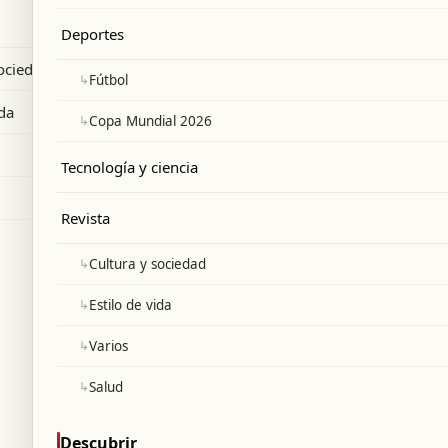
a si no se aprueba su derecho a la
Deportes
sociedad
↳
Fútbol
ida
↳
Copa Mundial 2026
Tecnología y ciencia
Revista
↳
Cultura y sociedad
↳
Estilo de vida
↳
Varios
↳
Salud
Descubrir