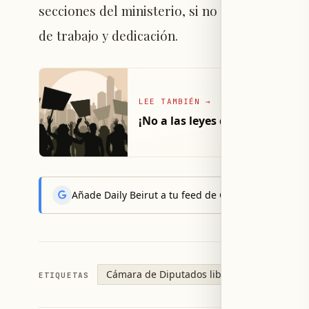
secciones del ministerio, si no reciben lo qu
de trabajo y dedicación.
LEE TAMBIÉN
→
¡No a las leyes de desplazamie
Añade Daily Beirut a tu feed de Google News y reci
Cámara de Diputados libanesa
Minister
ETIQUETAS