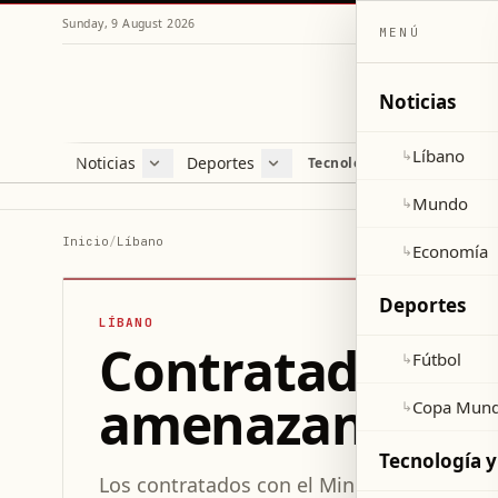
Sunday, 9 August 2026
MENÚ
Noticias
Líbano
↳
Noticias
Deportes
Re
Tecnología y ciencia
Líbano
Fútbol
Cul
Mundo
Copa Mundial 2026
Esti
Mundo
↳
Economía
Var
Inicio
/
Líbano
Economía
↳
Sal
Deportes
LÍBANO
Contratados con
Fútbol
↳
amenazan con h
Copa Mund
↳
Tecnología y
Los contratados con el Ministerio de Inf