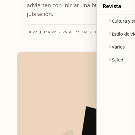
advierten con iniciar una huelga indefinid
Revista
jubilación.
Cultura y 
↳
·
8 de julio de 2026 a las 14:13
·
1 min de lectura
Estilo de v
↳
Varios
↳
Salud
↳