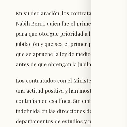
En su declaración, los contratados hacen un 
Nabih Berri, quien fue el primero en impulsar
para que otorgue prioridad a la aprobación d
jubilación y que sea el primer punto en la pr
que se apruebe la ley de medios y que, con ell
antes de que obtengan la jubilación por la q
Los contratados con el Ministerio de Infor
una actitud positiva y han mostrado pacienci
continúan en esa línea. Sin embargo, advierte
indefinida en las direcciones de la "Agencia Na
departamentos de estudios y publicaciones lib