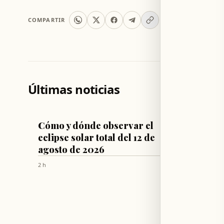
COMPARTIR
Últimas noticias
VARIOS
MUNDO
Cómo y dónde observar el
Rusia 
eclipse solar total del 12 de
almac
agosto de 2026
combus
mar N
2 h
2 h