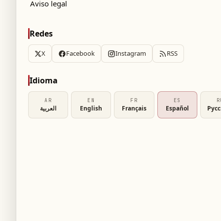
Aviso legal
Redes
X
Facebook
Instagram
RSS
Idioma
AR
EN
FR
ES
R
العربية
English
Français
Español
Рус
rio de Información celebraron una asamblea
 el que alertan sobre un proyecto de ley que
á remitido a las comisiones conjuntas mañana,
el Ministerio de Información, mientras que la
atados bajo el régimen de jubilación,
robada en la sesión plenaria del Parlamento.