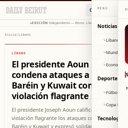
MENÚ
M
EDICIÓN
Independiente — Beirut, Líbano
◆
·
◆
Noticias
Inicio
/
Líbano
Líbano
↳
Mundo
↳
LÍBANO
El presidente Aoun
Economía
↳
condena ataques a
Deportes
Baréin y Kuwait como
Fútbol
↳
violación flagrante
Copa Mund
↳
El presidente Joseph Aoun calificó de
violación flagrante los ataques contra
Tecnología y
Baréin y Kuwait y expresó solidaridad con