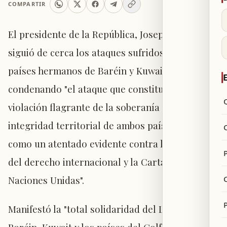
COMPARTIR
El presidente de la República, Joseph Aoun,
siguió de cerca los ataques sufridos hoy por los
países hermanos de Baréin y Kuwait,
E
condenando "el ataque que constituye una
violación flagrante de la soberanía y la
integridad territorial de ambos países, así
como un atentado evidente contra las normas
P
del derecho internacional y la Carta de las
Naciones Unidas".
P
Manifestó la "total solidaridad del Líbano con