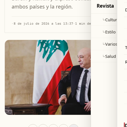
Revista
ambos países y la región.
Cultura y 
↳
·
8 de julio de 2026 a las 13:37
·
1 min de lectura
Estilo de v
↳
Varios
↳
Salud
↳