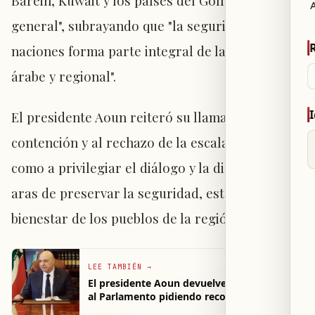
Baréin, Kuwait y los países del Golfo en
A
general", subrayando que "la seguridad de estas
naciones forma parte integral de la seguridad
árabe y regional".
El presidente Aoun reiteró su llamado a la
contención y al rechazo de la escalada, así
como a privilegiar el diálogo y la diplomacia, en
aras de preservar la seguridad, estabilidad y
bienestar de los pueblos de la región.
LEE TAMBIÉN
→
El presidente Aoun devuelve cuatro leyes
al Parlamento pidiendo reconsiderarlas