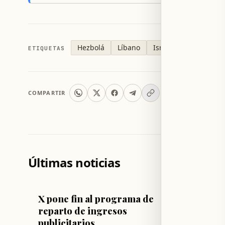
Hezbolá
Líbano
Israel
Alto el fueg
ETIQUETAS
COMPARTIR
Últimas noticias
TECNOLOGÍA Y CIENCIA
LÍBANO
X pone fin al programa de
Nuevo 
reparto de ingresos
Litani
publicitarios
industr