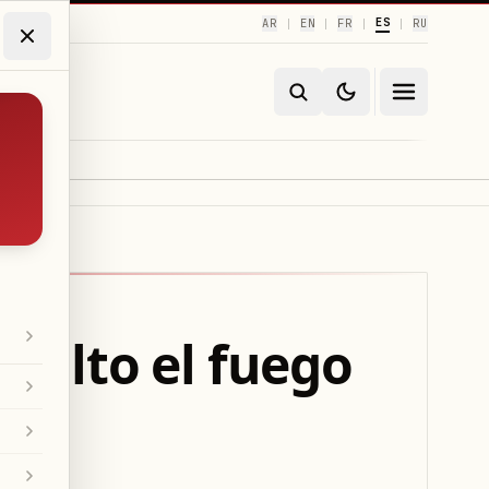
ES
AR
EN
FR
RU
|
|
|
|
l alto el fuego