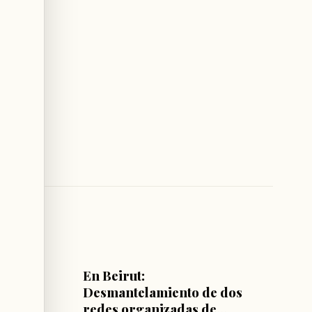
LÍBANO
istro
En Beirut:
l
Desmantelamiento de dos
redes organizadas de