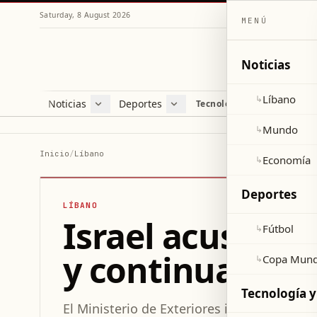
Saturday, 8 August 2026
MENÚ
Noticias
Líbano
↳
Noticias
Deportes
Re
Tecnología y ciencia
Líbano
Fútbol
Cul
Mundo
Copa Mundial 2026
Esti
Mundo
↳
Economía
Var
Inicio
/
Líbano
Economía
↳
Sal
Deportes
LÍBANO
Israel acusa a H
Fútbol
↳
y continuar at
Copa Mund
↳
Tecnología y
El Ministerio de Exteriores israelí señala