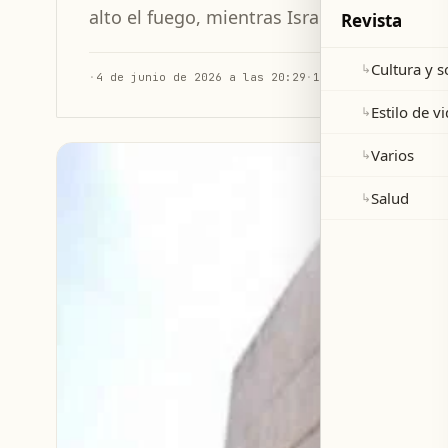
alto el fuego, mientras Israel sigue sus a
Revista
Cultura y 
↳
·
4 de junio de 2026 a las 20:29
·
1 min de lectura
Estilo de v
↳
Varios
↳
Salud
↳