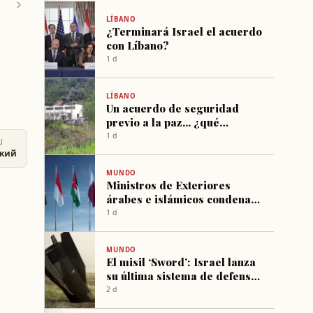
LÍBANO
¿Terminará Israel el acuerdo
con Líbano?
1 d
LÍBANO
Un acuerdo de seguridad
previo a la paz... ¿qué
novedades hay en las
1 d
U
negociaciones de Roma?
ский
MUNDO
Ministros de Exteriores
árabes e islámicos condenan
violaciones israelíes en Gaza
1 d
MUNDO
El misil ‘Sword’: Israel lanza
su última sistema de defensa
aérea para reforzar el
2 d
disuasión contra Irán