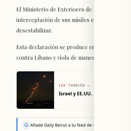
El Ministerio de Exteriores de Israel afirmó q
interceptación de sus misiles evidencian la p
desestabilizar.
Esta declaración se produce en un momento e
contra Líbano y viola de manera constante el 
LEE TAMBIÉN
→
Israel y EE.UU. avanzan en el d
Añade Daily Beirut a tu feed de Google News y reci