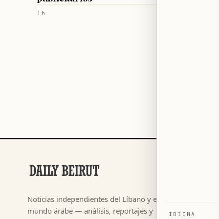
corru
1 h
2 h
SECCIONES
Fútbol
→
Noticias independientes del Líbano y el
م ٢٠٢٦
→
mundo árabe — análisis, reportajes y
IDIOMA
Noticias
→