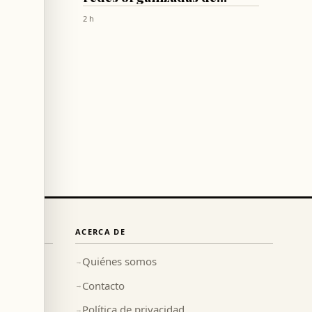
do a
prostitución
2 h
no"
ACERCA DE
Quiénes somos
→
Contacto
→
Política de privacidad
→