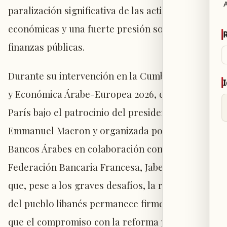
A
paralización significativa de las actividades
económicas y una fuerte presión sobre las
finanzas públicas.
Durante su intervención en la Cumbre Bancaria
y Económica Árabe-Europea 2026, celebrada en
París bajo el patrocinio del presidente francés
Emmanuel Macron y organizada por la Unión de
Bancos Árabes en colaboración con la
Federación Bancaria Francesa, Jaber afirmó
que, pese a los graves desafíos, la resiliencia
del pueblo libanés permanece firme. Aseguró
que el compromiso con la reforma y la