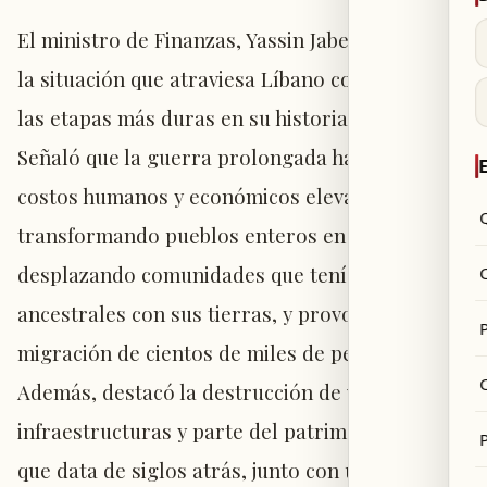
El ministro de Finanzas, Yassin Jaber, describió
la situación que atraviesa Líbano como una de
las etapas más duras en su historia reciente.
Señaló que la guerra prolongada ha impuesto
E
costos humanos y económicos elevados,
transformando pueblos enteros en escombros,
desplazando comunidades que tenían vínculos
ancestrales con sus tierras, y provocando la
P
migración de cientos de miles de personas.
Además, destacó la destrucción de viviendas,
infraestructuras y parte del patrimonio cultural
P
que data de siglos atrás, junto con una