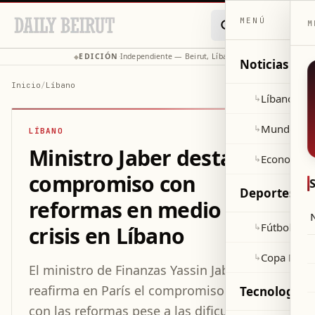
MENÚ
M
EDICIÓN
Independiente — Beirut, Líbano
◆
·
◆
Noticias
Inicio
/
Líbano
Líbano
↳
Mundo
↳
LÍBANO
Ministro Jaber destaca
Economía
↳
compromiso con
Deportes
reformas en medio de
Fútbol
↳
crisis en Líbano
Copa Mund
↳
El ministro de Finanzas Yassin Jaber
reafirma en París el compromiso de Líbano
Tecnología y
con las reformas pese a las dificultades