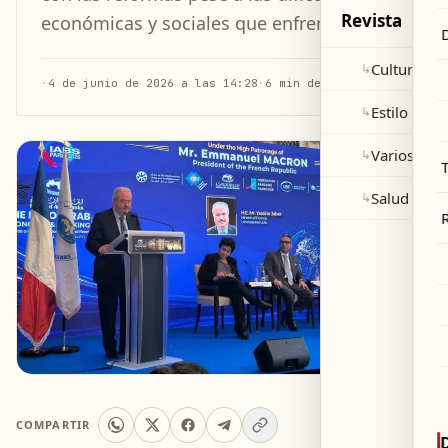
Revista
económicas y sociales que enfrenta.
Cultura y 
↳
·
4 de junio de 2026 a las 14:28
·
6 min de lectura
Estilo de v
↳
Varios
↳
Salud
↳
COMPARTIR