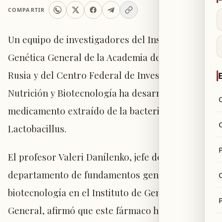
COMPARTIR
Un equipo de investigadores del Instituto de
Genética General de la Academia de Ciencias de
Rusia y del Centro Federal de Investigación en
E
Nutrición y Biotecnología ha desarrollado un
medicamento extraído de la bacteria
Lactobacillus.
P
El profesor Valeri Danílenko, jefe del
departamento de fundamentos genéticos de la
biotecnología en el Instituto de Genética
P
General, afirmó que este fármaco ha