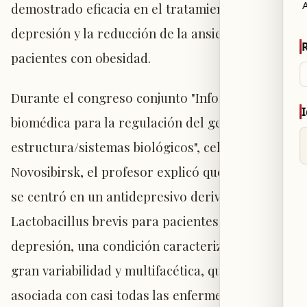
A
demostrado eficacia en el tratamiento de la
depresión y la reducción de la ansiedad en
pacientes con obesidad.
Durante el congreso conjunto "Informática
biomédica para la regulación del genoma y su
estructura/sistemas biológicos", celebrado en
Novosibirsk, el profesor explicó que el estudio
se centró en un antidepresivo derivado de
Lactobacillus brevis para pacientes con
depresión, una condición caracterizada por una
gran variabilidad y multifacética, que está
asociada con casi todas las enfermedades