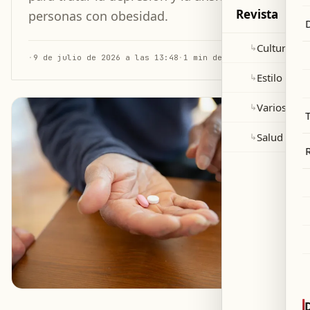
Revista
personas con obesidad.
Cultura y 
↳
·
9 de julio de 2026 a las 13:48
·
1 min de lectura
Estilo de v
↳
Varios
↳
Salud
↳