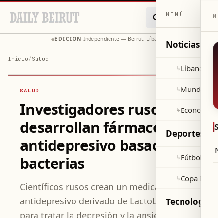
MENÚ
M
EDICIÓN
Independiente — Beirut, Líbano
◆
·
◆
Noticias
Inicio
/
Salud
Líbano
↳
Mundo
↳
SALUD
Investigadores rusos
Economía
↳
desarrollan fármaco
Deportes
antidepresivo basado en
Fútbol
↳
bacterias
Copa Mund
↳
Científicos rusos crean un medicamento
antidepresivo derivado de Lactobacillus
Tecnología y
para tratar la depresión y la ansiedad en