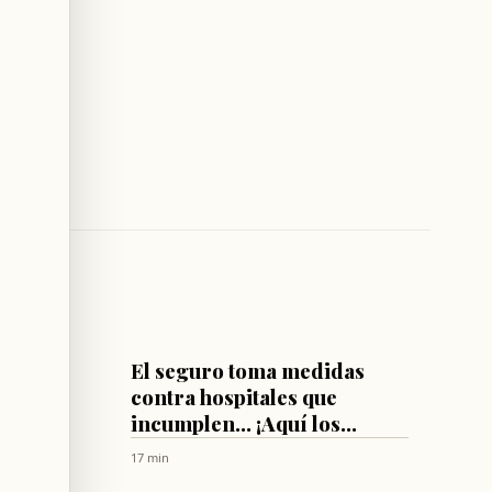
LÍBANO
A para
El seguro toma medidas
tar
contra hospitales que
incumplen... ¡Aquí los
detalles!
17 min