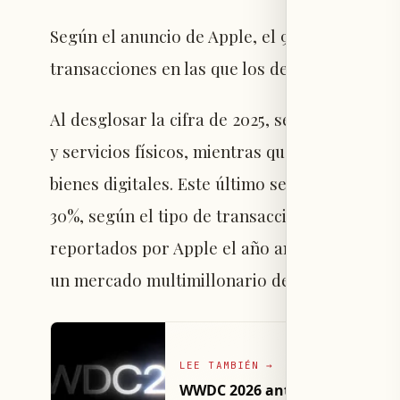
Según el anuncio de Apple, el 90% de los 1,4 
transacciones en las que los desarrolladore
Al desglosar la cifra de 2025, se observa que 
y servicios físicos, mientras que 149.000 mill
bienes digitales. Este último segmento está su
30%, según el tipo de transacción y el tamaño
reportados por Apple el año anterior. Indepe
un mercado multimillonario del cual Apple ob
LEE TAMBIÉN
→
WWDC 2026 anticipa renovación 