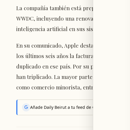
La compañía también está preparada para pr
WWDC, incluyendo una renovación de Siri y u
inteligencia artificial en sus sistemas operati
En su comunicado, Apple destacó el crecimien
los últimos seis años la facturación y ventas 
duplicado en ese país. Por su parte, en Estad
han triplicado. La mayor parte de este crecim
como comercio minorista, entrega de alimento
Añade Daily Beirut a tu feed de Google News y reci