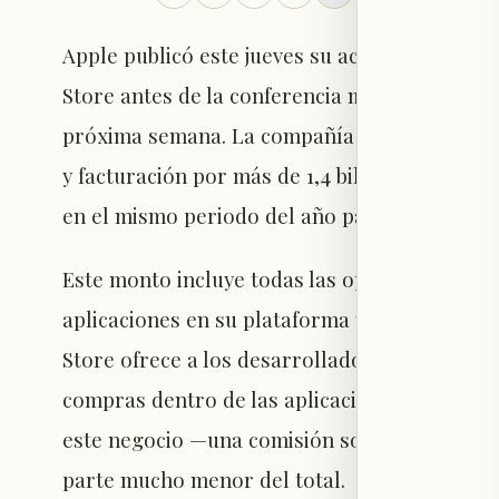
Apple publicó este jueves su actualización an
Store antes de la conferencia mundial para
próxima semana. La compañía tecnológica info
y facturación por más de 1,4 billones de dólar
en el mismo periodo del año pasado.
Este monto incluye todas las operaciones com
aplicaciones en su plataforma y busca refleja
Store ofrece a los desarrolladores móviles, 
compras dentro de las aplicaciones. Además, 
este negocio —una comisión sobre las compra
parte mucho menor del total.