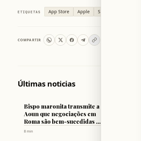
App Store
Apple
Siri
ETIQUETAS
COMPARTIR
Últimas noticias
LÍBANO
LÍBANO
Bispo maronita transmite a
El pin
Aoun que negociações em
cultura
Roma são bem-sucedidas e
existe
Israel deve cooperar
Nacion
8 min
13 min