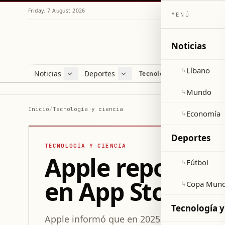
Friday, 7 August 2026
MENÚ
Noticias
Líbano
↳
Noticias
Deportes
Re
Tecnología y ciencia
Líbano
Fútbol
Cul
Mundo
Copa Mundial 2026
Esti
Mundo
↳
Economía
Var
Inicio
/
Tecnología y ciencia
Economía
↳
Sal
Deportes
TECNOLOGÍA Y CIENCIA
Apple reporta 1
Fútbol
↳
en App Store co
Copa Mund
↳
Tecnología y
Apple informó que en 2025 su App Store ge