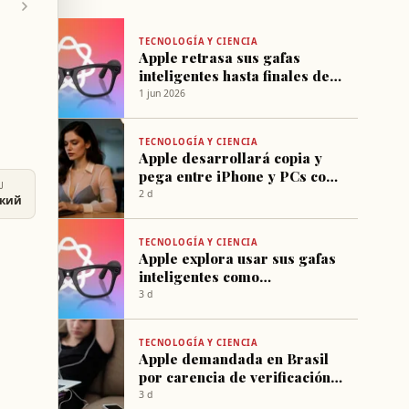
TECNOLOGÍA Y CIENCIA
Apple retrasa sus gafas
inteligentes hasta finales de
2027 por limitaciones de Siri
1 jun 2026
TECNOLOGÍA Y CIENCIA
Apple desarrollará copia y
pega entre iPhone y PCs con
U
Windows
2 d
ский
TECNOLOGÍA Y CIENCIA
Apple explora usar sus gafas
inteligentes como
herramienta de seguimiento
3 d
físico
TECNOLOGÍA Y CIENCIA
Apple demandada en Brasil
por carencia de verificación
de edad en juegos de casino
3 d