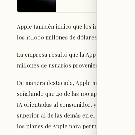
Apple también indicó que los ingresos por pu
los 151.000 millones de dólares en 2025, frent
La empresa resaltó que la App Store contó 
millones de usuarios provenientes de 175 país
De manera destacada, Apple mencionó las aplica
señalando que 40 de las 100 aplicaciones pri
IA orientadas al consumidor, y que estas exp
superior al de las demás en el top 100. Esto
los planes de Apple para permitir agentes de