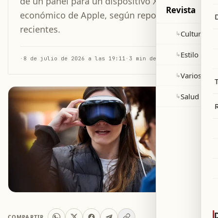
de un panel para un dispositivo XR más
Revista
económico de Apple, según reportes
recientes.
Cultura y 
↳
Estilo de v
↳
·
8 de julio de 2026 a las 19:11
·
3 min de lectura
Varios
↳
Salud
↳
COMPARTIR