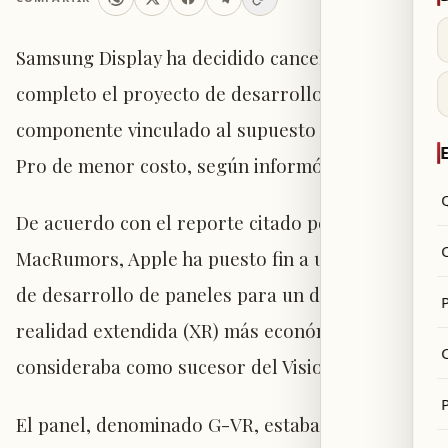
Samsung Display ha decidido cancelar por
completo el proyecto de desarrollo de un
componente vinculado al supuesto Apple Vision
E
Pro de menor costo, según informó The Elec.
De acuerdo con el reporte citado por
MacRumors, Apple ha puesto fin a un proyecto
de desarrollo de paneles para un dispositivo de
P
realidad extendida (XR) más económico que se
consideraba como sucesor del Vision Pro.
P
El panel, denominado G-VR, estaba previsto