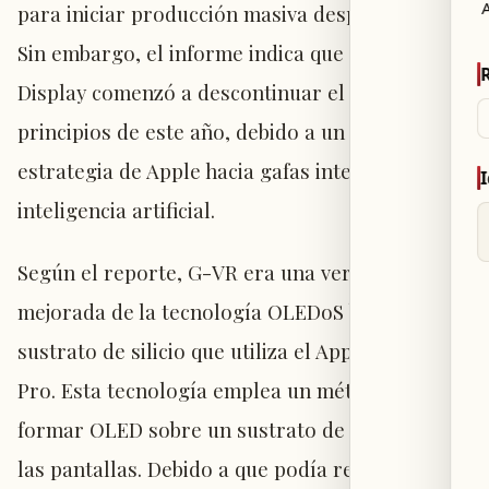
A
para iniciar producción masiva después de 2028.
Sin embargo, el informe indica que Samsung
Display comenzó a descontinuar el proyecto a
principios de este año, debido a un cambio en la
estrategia de Apple hacia gafas inteligentes con
inteligencia artificial.
Según el reporte, G-VR era una versión
mejorada de la tecnología OLEDoS basada en
sustrato de silicio que utiliza el Apple Vision
Pro. Esta tecnología emplea un método para
formar OLED sobre un sustrato de vidrio para
las pantallas. Debido a que podía reducir