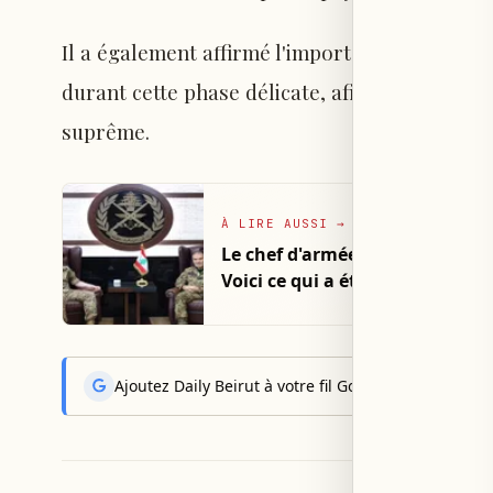
Il a également affirmé l'importance de renforc
durant cette phase délicate, afin de préserver 
suprême.
À LIRE AUSSI
→
Le chef d'armée a reçu le comm
Voici ce qui a été abordé
Ajoutez Daily Beirut à votre fil Google News pour rec