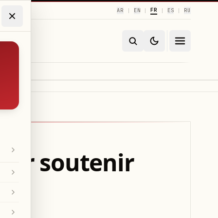
FR
AR
EN
ES
RU
|
|
|
|