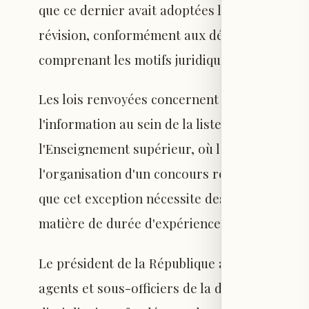
que ce dernier avait adoptées lors de sa der
révision, conformément aux décrets numéros 35
comprenant les motifs juridiques et constitut
Les lois renvoyées concernent notamment la l
l'information au sein de la liste des personne
l'Enseignement supérieur, où le président Ao
l'organisation d'un concours restreint pour 
que cet exception nécessite des conditions cl
matière de durée d'expérience requise pour l
Le président de la République a également renv
agents et sous-officiers de la douane qui ont