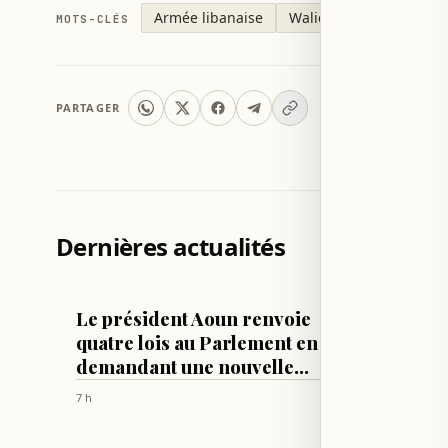
Armée libanaise
Walid Joumblatt
Rod
MOTS-CLÉS
PARTAGER
Dernières actualités
LIBAN
LIBAN
Le président Aoun renvoie
Le pré
quatre lois au Parlement en
le Con
demandant une nouvelle
résulta
révision
Washin
7 h
7 h
ainsi q
des né