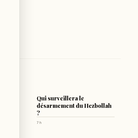
LIBAN
ement
Qui surveillera le
ié à la
désarmement du Hezbollah
re de
?
7 h