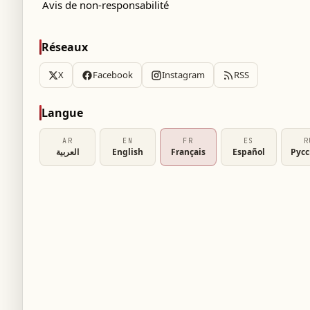
Avis de non-responsabilité
Réseaux
X
Facebook
Instagram
RSS
Langue
AR
EN
FR
ES
R
العربية
English
Français
Español
Рус
ant de l'armée, a accueilli dans son bureau à
té. Leur entretien a porté sur la situation
sécuritaires, en particulier dans le Sud.
crucial que joue l'armée et a souligné la
institution militaire dans les circonstances