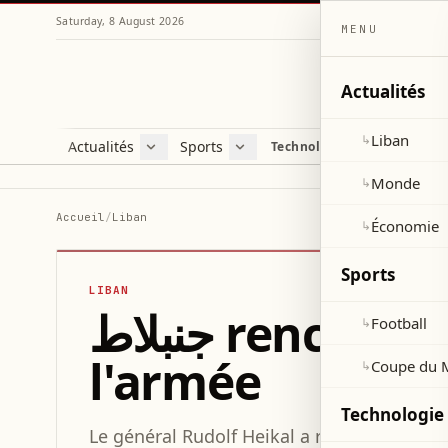
Saturday, 8 August 2026
MENU
Actualités
Liban
↳
Actualités
Sports
Technologie et sciences
Liban
Football
C
Monde
Coupe du Monde 2026
V
Monde
↳
Économie
D
Accueil
/
Liban
Économie
↳
S
Sports
LIBAN
جنبلاط rencontre le général Heikal pour soutenir
Football
↳
l'armée
Coupe du 
↳
Technologie 
Le général Rudolf Heikal a reçu Walid Joum