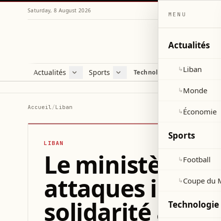
Saturday, 8 August 2026
MENU
Actualités
Liban
↳
Actualités
Sports
Technologie et sciences
Liban
Football
C
Monde
Coupe du Monde 2026
V
Monde
↳
Économie
D
Accueil
/
Liban
Économie
↳
S
Sports
LIBAN
Le ministère de
Football
↳
attaques iranie
Coupe du 
↳
solidarité avec 
Technologie 