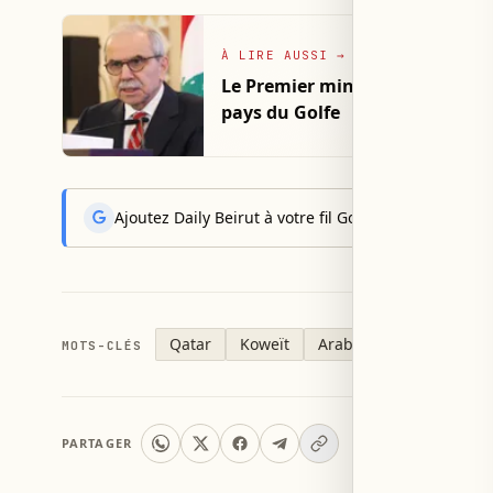
À LIRE AUSSI
→
Le Premier ministre Nawaf Sal
pays du Golfe
Ajoutez Daily Beirut à votre fil Google News pour rec
Qatar
Koweït
Arabie saoudite
Bah
MOTS-CLÉS
PARTAGER