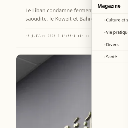
Magazine
Le Liban condamne fermement les attaques 
saoudite, le Koweït et Bahreïn, affirmant s
Culture et 
↳
Vie pratiqu
↳
·
8 juillet 2026 à 14:33
·
1 min de lecture
Divers
↳
Santé
↳