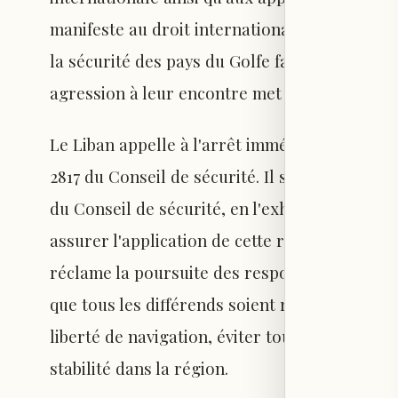
manifeste au droit international et à la Charte 
la sécurité des pays du Golfe fait partie intég
agression à leur encontre met en péril la stab
Le Liban appelle à l'arrêt immédiat de ces att
2817 du Conseil de sécurité. Il soutient égale
du Conseil de sécurité, en l'exhortant à ass
assurer l'application de cette résolution et met
réclame la poursuite des responsables confo
que tous les différends soient réglés par la vo
liberté de navigation, éviter toute escalade s
stabilité dans la région.