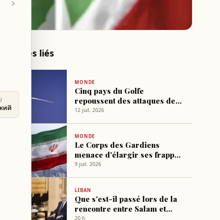
Articles liés
MONDE
Cinq pays du Golfe
repoussent des attaques de
U
ский
missiles iraniennes
12 juil. 2026
MONDE
Le Corps des Gardiens
menace d'élargir ses frappes
contre les bases américaines
9 juil. 2026
dans la région
LIBAN
Que s'est-il passé lors de la
rencontre entre Salam et
l'ambassadeur saoudien ?
20 h