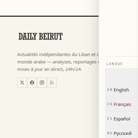
RUBRIQUES
Football
→
Actualités indépendantes du Liban et du
م ٢٠٢٦
→
monde arabe — analyses, reportages et
LANGUE
Actualité
→
mises à jour en direct, 24h/24.
Liban
→
Monde
→
English
EN
Économi
→
Français
FR
Español
ES
Русский
RU