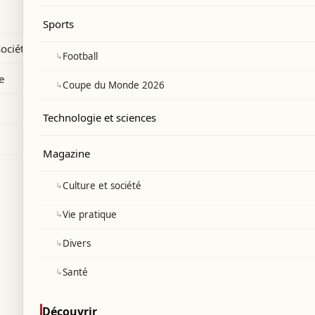
iraniennes contre le Qatar, l'Arabie
Sports
on soutien total à ces États du Golfe.
société
↳
Football
e
↳
Coupe du Monde 2026
Technologie et sciences
Magazine
↳
Culture et société
↳
Vie pratique
↳
Divers
↳
Santé
Découvrir