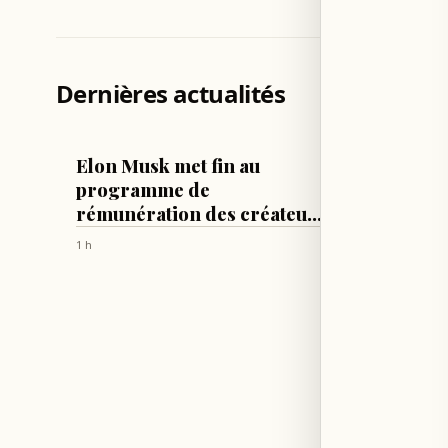
Dernières actualités
TECH & SCIENCES
LIBAN
Elon Musk met fin au
Les ef
programme de
portent
rémunération des créateurs
début 
sur X
créanc
1 h
1 h
Liban