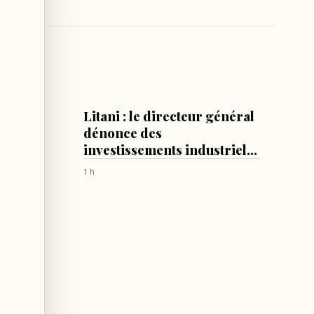
LIBAN
lement
Litani : le directeur général
nisés
dénonce des
investissements industriels
sans égard pour
1 h
l’environnement