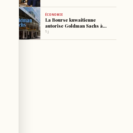
ÉCONOMIE
La Bourse kuwaitienne
autorise Goldman Sachs à
commercialiser un fonds
1 j
d’investissement étranger