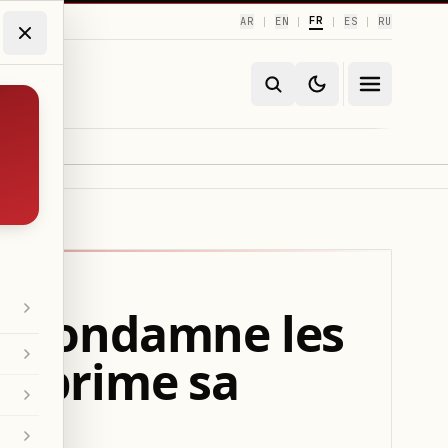
FR
AR
EN
ES
RU
|
|
|
|
es condamne les
 exprime sa