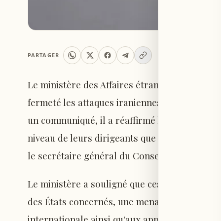
PARTAGER
Le ministère des Affaires étrangères et des 
fermeté les attaques iraniennes visant le Qata
un communiqué, il a réaffirmé la solidarité to
niveau de leurs dirigeants que de leurs popul
le secrétaire général du Conseil de coopérati
Le ministère a souligné que ces actes constit
des États concernés, une menace directe à la 
internationale ainsi qu'aux approvisionnemen