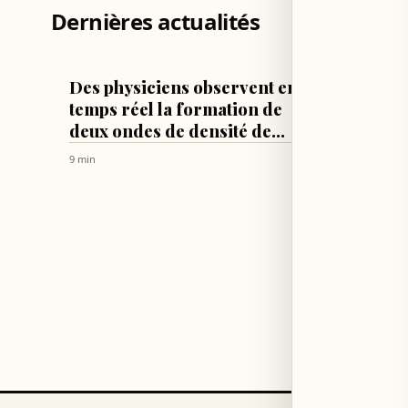
Dernières actualités
TECH & SCIENCES
FOOTBALL
Des physiciens observent en
Al-She
temps réel la formation de
messag
deux ondes de densité de
Messi 
charge
père
9 min
9 min