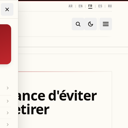
FR
AR
EN
ES
RU
|
|
|
|
ortance d'éviter
 retirer