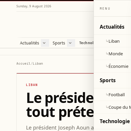
Sunday, 9 August 2026
MENU
Actualités
Liban
↳
Actualités
Sports
Technologie et sciences
Liban
Football
C
Monde
Coupe du Monde 2026
V
Monde
↳
Économie
D
Accueil
/
Liban
Économie
↳
S
Sports
LIBAN
Le président Ao
Football
↳
tout prétexte à 
Coupe du 
↳
Technologie 
Le président Joseph Aoun a souligné la néc