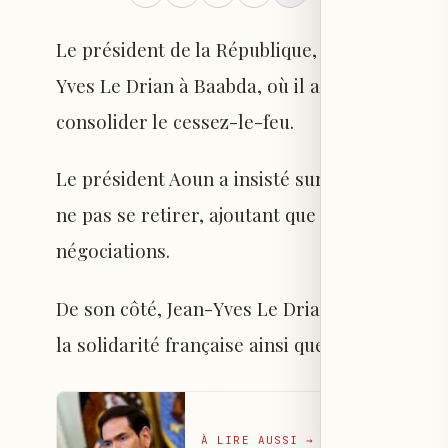
Le président de la République, Joseph Aoun, a
Yves Le Drian à Baabda, où il a salué l'aide a
consolider le cessez-le-feu.
Le président Aoun a insisté sur la nécessité 
ne pas se retirer, ajoutant que tout effort en 
négociations.
De son côté, Jean-Yves Le Drian a affirmé que 
la solidarité française ainsi que l'intérêt port
À LIRE AUSSI
→