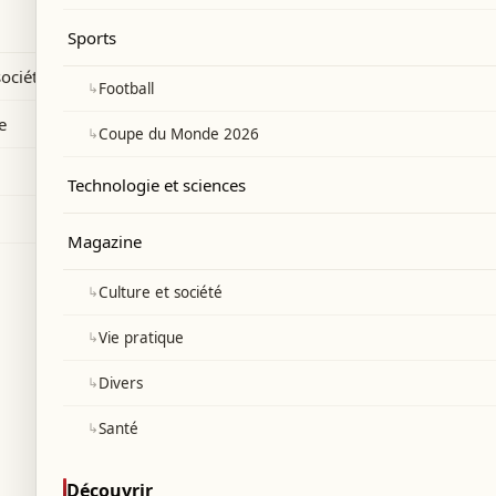
ncontre avec Jean-Yves Le Drian.
Sports
société
↳
Football
e
↳
Coupe du Monde 2026
Technologie et sciences
Magazine
↳
Culture et société
↳
Vie pratique
↳
Divers
↳
Santé
Découvrir