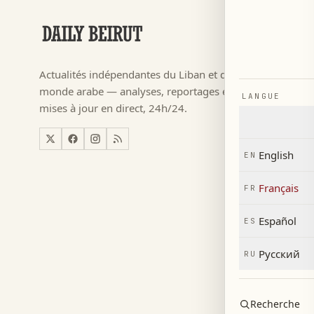
RUBRIQUES
Football
→
Actualités indépendantes du Liban et du
م ٢٠٢٦
→
monde arabe — analyses, reportages et
LANGUE
Actualité
→
mises à jour en direct, 24h/24.
Liban
→
Monde
→
English
EN
Économi
→
Français
FR
Español
ES
Русский
RU
Recherche