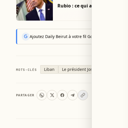
Rubio : ce qui a été accompli en
Ajoutez Daily Beirut à votre fil Google News pour rec
Liban
Le président Joseph Aoun
Baa
MOTS-CLÉS
PARTAGER