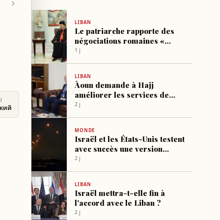
LIBAN
Le patriarche rapporte des
négociations romaines «
réussies » et appelle Israël à
1 j
coopérer
LIBAN
Àoun demande à Hajj
améliorer les services de
U
télécoms et étendre la
2 j
ский
couverture
MONDE
Israël et les États-Unis testent
avec succès une version
améliorée du système «
2 j
Flèche »
LIBAN
Israël mettra-t-elle fin à
l'accord avec le Liban ?
2 j