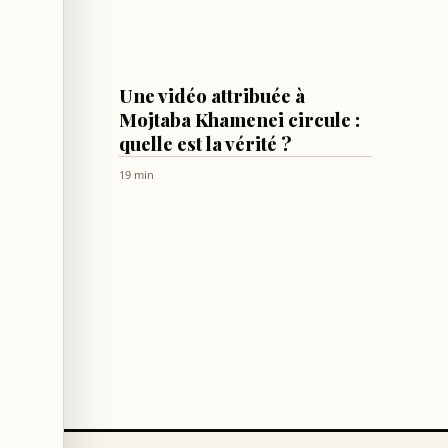
MONDE
à 214,5
Une vidéo attribuée à
dial
Mojtaba Khamenei circule :
quelle est la vérité ?
19 min