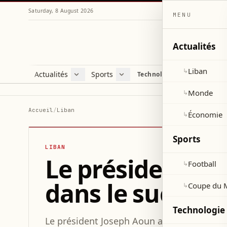
Saturday, 8 August 2026
MENU
Actualités
Liban
↳
Actualités
Sports
Technologie et sciences
Liban
Football
C
Monde
Coupe du Monde 2026
V
Monde
↳
Économie
D
Accueil
/
Liban
Économie
↳
S
Sports
LIBAN
Le président Ao
Football
↳
dans le succès
Coupe du 
↳
Technologie 
Le président Joseph Aoun a exprimé sa gra