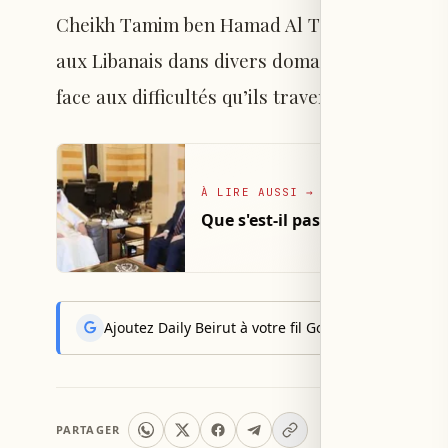
Cheikh Tamim ben Hamad Al Thani, envers le L
aux Libanais dans divers domaines, afin de re
face aux difficultés qu’ils traversent.
À LIRE AUSSI
→
Que s'est-il passé lors de la r
Ajoutez Daily Beirut à votre fil Google News pour rec
PARTAGER