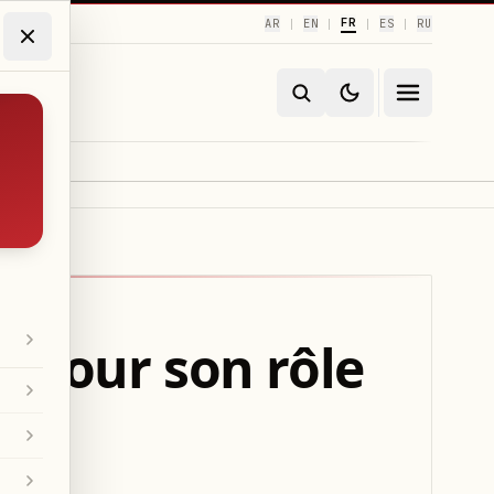
FR
AR
EN
ES
RU
|
|
|
|
r pour son rôle
s