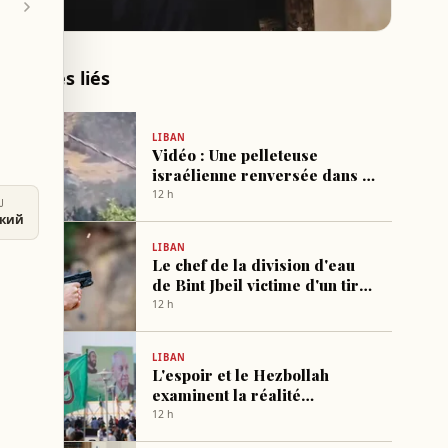
Articles liés
LIBAN
Vidéo : Une pelleteuse
israélienne renversée dans la
localité de Zoutrah Est
12 h
U
ский
LIBAN
Le chef de la division d'eau
de Bint Jbeil victime d'un tir
armé
12 h
LIBAN
L'espoir et le Hezbollah
examinent la réalité
éducative pour l'année
12 h
prochaine