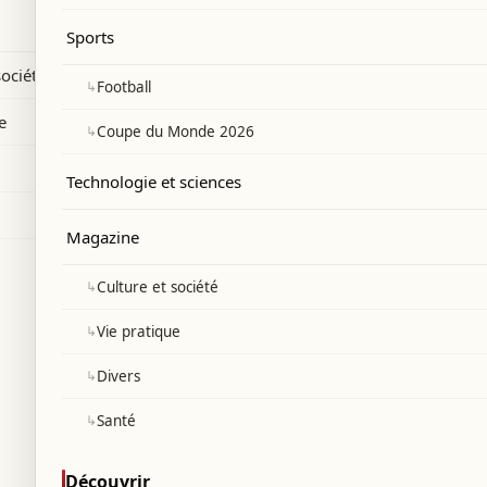
u cessez-le-feu au Liban.
Sports
société
↳
Football
e
↳
Coupe du Monde 2026
Technologie et sciences
Magazine
↳
Culture et société
↳
Vie pratique
↳
Divers
↳
Santé
Découvrir