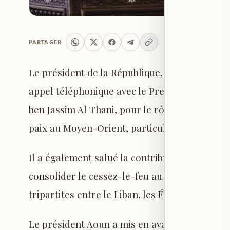
PARTAGER
Le président de la République, le général Jos
appel téléphonique avec le Premier ministr
ben Jassim Al Thani, pour le rôle joué par ce p
paix au Moyen-Orient, particulièrement dans 
Il a également salué la contribution du Qatar
consolider le cessez-le-feu au Liban, selon l
tripartites entre le Liban, les États-Unis et I
Le président Aoun a mis en avant les position