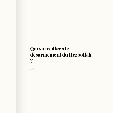
LIBAN
ement
Qui surveillera le
ié à la
désarmement du Hezbollah
re de
?
7 h