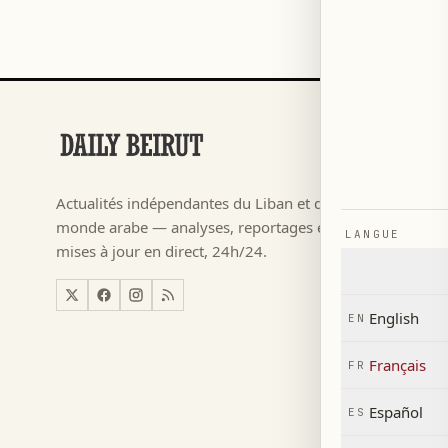
RUBRIQUES
Football
→
Actualités indépendantes du Liban et du
م ٢٠٢٦
→
monde arabe — analyses, reportages et
LANGUE
Actualité
→
mises à jour en direct, 24h/24.
Liban
→
Monde
→
English
EN
Économi
→
Français
FR
Español
ES