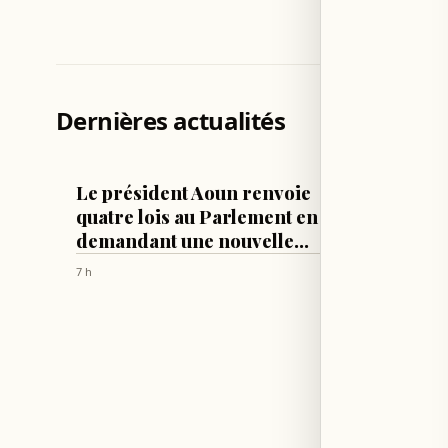
Dernières actualités
LIBAN
LIBAN
Le président Aoun renvoie
Le pré
quatre lois au Parlement en
le Con
demandant une nouvelle
résulta
révision
Washin
7 h
7 h
ainsi q
des né