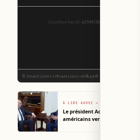
📄 150405332063-1780491322933-ej0lk4.pdf
À LIRE AUSSI
→
Le président Aoun a discuté ave
américains vers Beyrouth