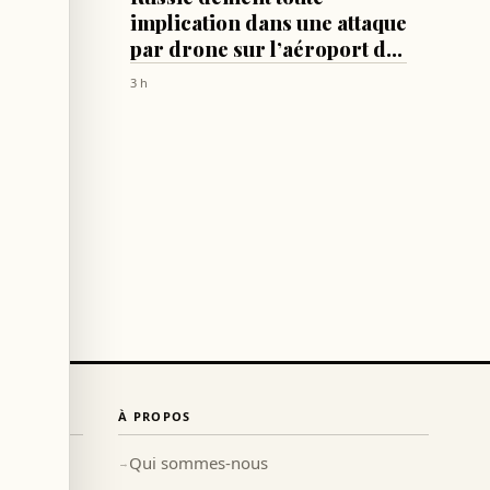
 aide
implication dans une attaque
lle
par drone sur l’aéroport de
nne
Leipzig
3 h
À PROPOS
Qui sommes-nous
→