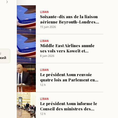
LIBAN
Soixante-dix ans de la liaison
aérienne Beyrouth-Londres
célébrés à l'ambassade du
15 juin 2026
Liban
LIBAN
Middle East Airlines annule
ses vols vers Koweït et
U
Bagdad
8 juin 2026
ский
LIBAN
Le président Aoun renvoie
quatre lois au Parlement en
demandant une nouvelle
12 h
révision
LIBAN
Le président Aoun informe le
Conseil des ministres des
résultats des visites à
12 h