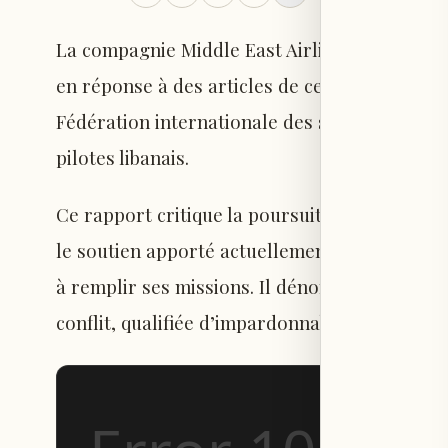
La compagnie Middle East Airlines - les lign
en réponse à des articles de certains médias
Fédération internationale des syndicats de pil
pilotes libanais.
Ce rapport critique la poursuite des opérati
le soutien apporté actuellement au personnel d
à remplir ses missions. Il dénonce également 
conflit, qualifiée d’impardonnable et non d’u