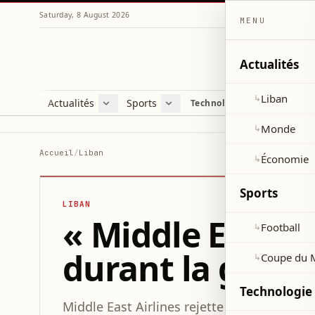
Saturday, 8 August 2026
MENU
Actualités
Liban
↳
Actualités
Sports
Technologie et sciences
Liban
Football
C
Monde
Coupe du Monde 2026
V
Monde
↳
Économie
D
Accueil
/
Liban
Économie
↳
S
Sports
LIBAN
« Middle East A
Football
↳
durant la guerr
Coupe du 
↳
Technologie 
Middle East Airlines rejette les critiques s