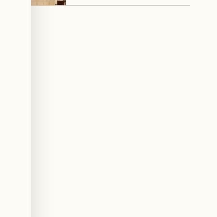
Washington et à Ankara, ainsi
que de la trajectoire des
négociations