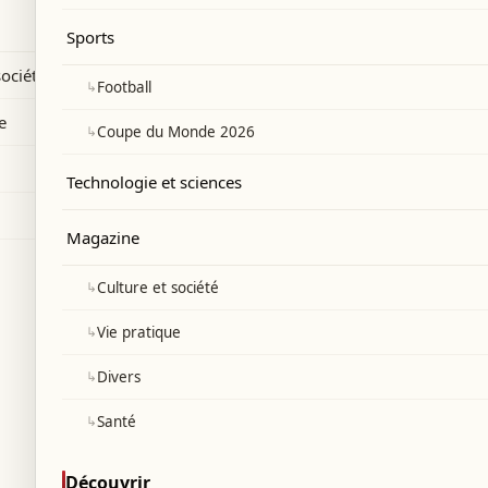
 une fierté.
Sports
société
↳
Football
e
↳
Coupe du Monde 2026
Technologie et sciences
Magazine
↳
Culture et société
↳
Vie pratique
↳
Divers
↳
Santé
Découvrir