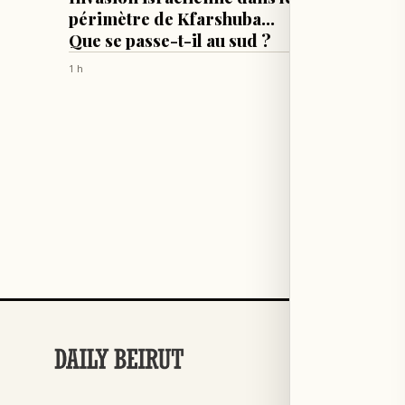
périmètre de Kfarshuba...
souten
Que se passe-t-il au sud ?
désar
1 h
2 h
RUBRIQUES
Football
→