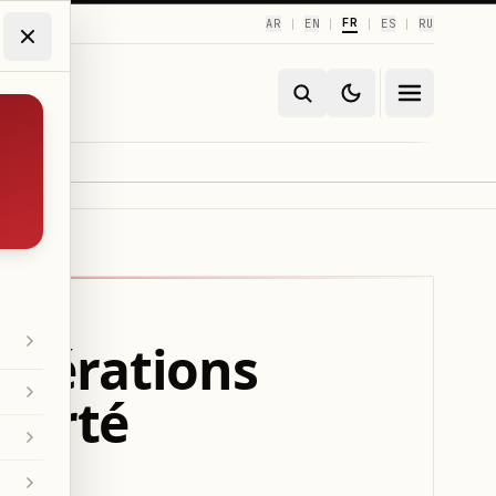
FR
AR
EN
ES
RU
|
|
|
|
 opérations
ierté