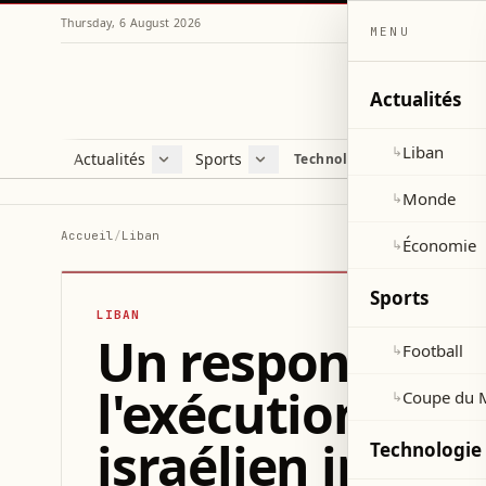
Thursday, 6 August 2026
MENU
Actualités
Liban
↳
Actualités
Sports
Technologie et sciences
Liban
Football
C
Monde
Coupe du Monde 2026
V
Monde
↳
Économie
D
Accueil
/
Liban
Économie
↳
S
Sports
LIBAN
Un responsable
Football
↳
l'exécution de l
Coupe du 
↳
israélien immi
Technologie 