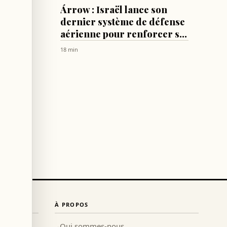
MONDE
eau
Árrow : Israël lance son
ion
dernier système de défense
aérienne pour renforcer sa
dissuasion contre l'Iran
18 min
À PROPOS
Qui sommes-nous
→