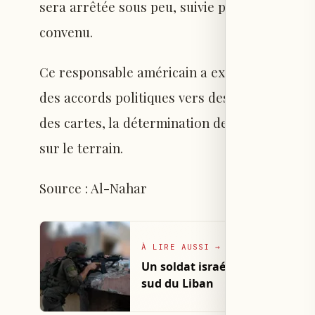
sera arrêtée sous peu, suivie par d'autres 
convenu.
Ce responsable américain a expliqué que les e
des accords politiques vers des mesures concr
des cartes, la détermination des zones de retr
sur le terrain.
Source : Al-Nahar
À LIRE AUSSI
→
Un soldat israélien blessé lor
sud du Liban