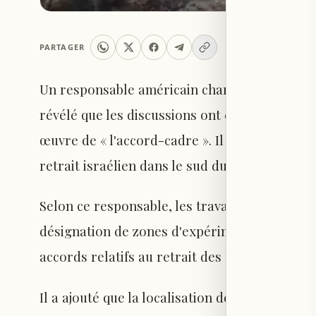
PARTAGER
Un responsable américain chargé du dossier d
révélé que les discussions ont évolué de la ph
œuvre de « l'accord-cadre ». Il a précisé que
retrait israélien dans le sud du Liban sera dé
Selon ce responsable, les travaux en cours por
désignation de zones d'expérimentation suppl
accords relatifs au retrait des forces israélie
Il a ajouté que la localisation de la première