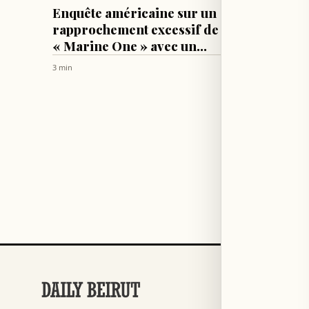
MONDE
MONDE
Enquête américaine sur un
La nég
rapprochement excessif de
d’oppo
« Marine One » avec un
arrive
avion civil
dialog
3 min
9 min
RUBRIQUES
Football
→