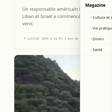
Magazine
Un responsable américain indique que la m
Liban et Israël a commencé, avec un premie
Culture et 
↳
venir.
Vie pratiqu
↳
Divers
↳
·
9 juillet 2026 à 21:54
·
1 min de lecture
Santé
↳