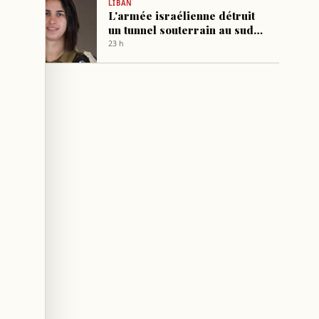
LIBAN
L'armée israélienne détruit
un tunnel souterrain au sud
du Liban
23 h