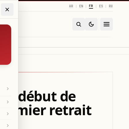
FR
AR
EN
ES
RU
|
|
|
|
le début de
premier retrait