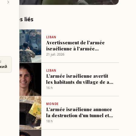
Articles liés
LIBAN
Avertissement de l'armée
israélienne à l'armée
libanaise pour éviter tout
21 juil. 2026
danger
U
ский
LIBAN
L'armée israélienne avertit
les habitants du village de al-
Mansouri : quittez
16 h
immédiatement
MONDE
L'armée israélienne annonce
la destruction d'un tunnel et
de dizaines de roquettes à
18 h
Gaza