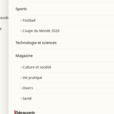
ise en œuvre de l'accord-cadre entre le
Sports
r retrait israélien prévu dans les jours à
société
↳
Football
e
↳
Coupe du Monde 2026
Technologie et sciences
Magazine
↳
Culture et société
↳
Vie pratique
↳
Divers
↳
Santé
Découvrir