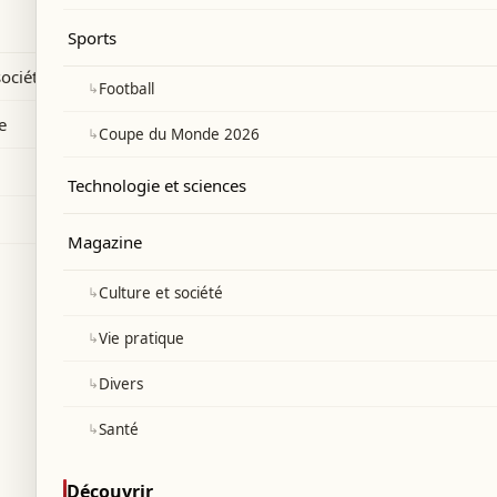
e et humaine sévère.
Sports
société
↳
Football
e
↳
Coupe du Monde 2026
Technologie et sciences
Magazine
↳
Culture et société
↳
Vie pratique
↳
Divers
↳
Santé
Découvrir