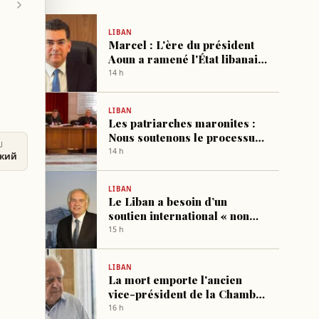
LIBAN
Marcel : L'ère du président
Aoun a ramené l'État libanais
à sa place
14 h
LIBAN
Les patriarches maronites :
Nous soutenons le processus
U
de négociations et
14 h
ский
remercions ceux qui ont
sauvé les pâturages du Mont-
LIBAN
Liban
Le Liban a besoin d’un
soutien international « non
conditionnel », affirme le
15 h
coordonnateur de l’ONU
LIBAN
La mort emporte l'ancien
vice-président de la Chambre
des députés Michel Moulali
16 h