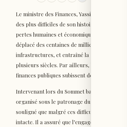
Le ministre des Finances, Yassine Jaber, a déc
des plus difficiles de son histoire récente. Il
pertes humaines et économiques considérables
déplacé des centaines de milliers de personne
infrastructures, et entraîné la disparition pa
plusieurs siècles. Par ailleurs, les activités
finances publiques subissent de fortes pressi
Intervenant lors du Sommet bancaire et éco
organisé sous le patronage du président fra
souligné que malgré ces difficultés majeures,
intacte. Il a assuré que l’engagement du Liba