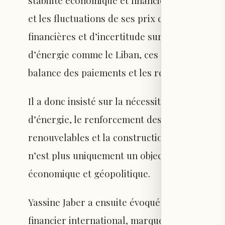
stabilité économique et financière. Les pert
et les fluctuations de ses prix constituent de
financières et d’incertitude sur les marchés
d’énergie comme le Liban, ces facteurs repr
balance des paiements et les réserves en devi
Il a donc insisté sur la nécessité urgente d’in
d’énergie, le renforcement des interconnexi
renouvelables et la construction d’infrastruc
n’est plus uniquement un objectif environnem
économique et géopolitique.
Yassine Jaber a ensuite évoqué les transfor
financier international, marquées par une inq