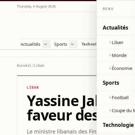
Thursday, 6 August 2026
MENU
Actualités
Liban
↳
Actualités
Sports
Technologie et sciences
Liban
Football
C
Monde
Coupe du Monde 2026
V
Monde
↳
Économie
D
Accueil
/
Liban
Économie
↳
S
Sports
LIBAN
Yassine Jaber s
Football
↳
faveur des réfo
Coupe du 
↳
Technologie 
Le ministre libanais des Finances, Yassine 