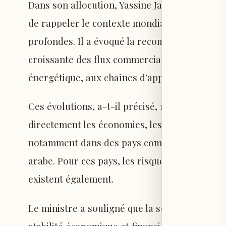
Dans son allocution, Yassine Jaber a d’abord
de rappeler le contexte mondial marqué par d
profondes. Il a évoqué la recomposition des a
croissante des flux commerciaux et financiers, 
énergétique, aux chaînes d’approvisionnement
Ces évolutions, a-t-il précisé, ne sont pas d
directement les économies, les systèmes fina
notamment dans des pays comme le Liban, sit
arabe. Pour ces pays, les risques sont import
existent également.
Le ministre a souligné que la sécurité énergé