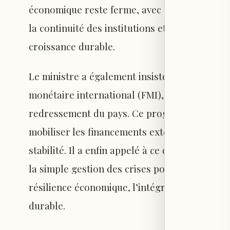
économique reste ferme, avec des efforts co
la continuité des institutions et établir les b
croissance durable.
Le ministre a également insisté sur l’impor
monétaire international (FMI), qu’il considèr
redressement du pays. Ce programme constitu
mobiliser les financements extérieurs et soute
stabilité. Il a enfin appelé à ce que la coopé
la simple gestion des crises pour s’appuyer 
résilience économique, l’intégration régional
durable.