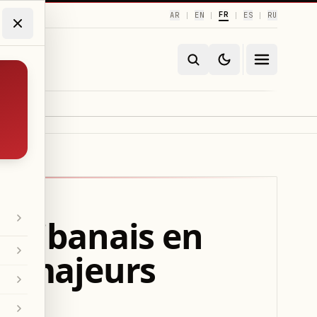
FR
AR
EN
ES
RU
|
|
|
|
t libanais en
is majeurs