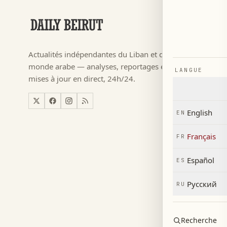
RUBRIQUES
Football
→
Actualités indépendantes du Liban et du
م ٢٠٢٦
→
monde arabe — analyses, reportages et
LANGUE
Actualité
→
mises à jour en direct, 24h/24.
Liban
→
Monde
→
English
EN
Économi
→
Français
FR
Español
ES
Русский
RU
Recherche