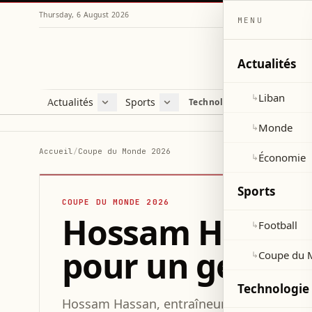
Thursday, 6 August 2026
MENU
Actualités
Liban
↳
Actualités
Sports
Technologie et sciences
Liban
Football
C
Monde
Coupe du Monde 2026
V
Monde
↳
Économie
D
Accueil
/
Coupe du Monde 2026
Économie
↳
S
Sports
COUPE DU MONDE 2026
Hossam Hassan 
Football
↳
pour un geste a
Coupe du 
↳
Technologie 
Hossam Hassan, entraîneur de l'équipe d'É