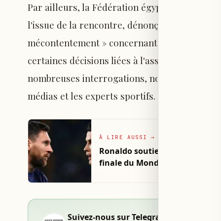
Par ailleurs, la Fédération égyptienne de foot
l'issue de la rencontre, dénonçant les erreur
mécontentement » concernant la prestation de 
certaines décisions liées à l'assistance vidéo à
nombreuses interrogations, notamment face a
médias et les experts sportifs.
À LIRE AUSSI
→
Ronaldo soutient les accusation
finale du Mondial
Suivez-nous sur Telegram