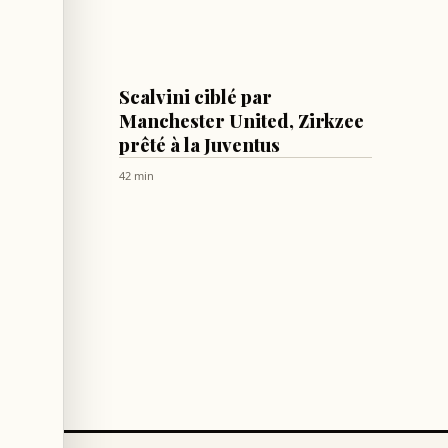
FOOTBALL
illes
Scalvini ciblé par
dans
Manchester United, Zirkzee
prêté à la Juventus
Hajir
42 min