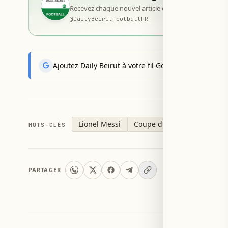
Recevez chaque nouvel article dès sa publication, d
@
DailyBeirutFootballFR
Ajoutez Daily Beirut à votre fil Google News pour rec
Lionel Messi
Coupe du monde 2026
MOTS-CLÉS
PARTAGER