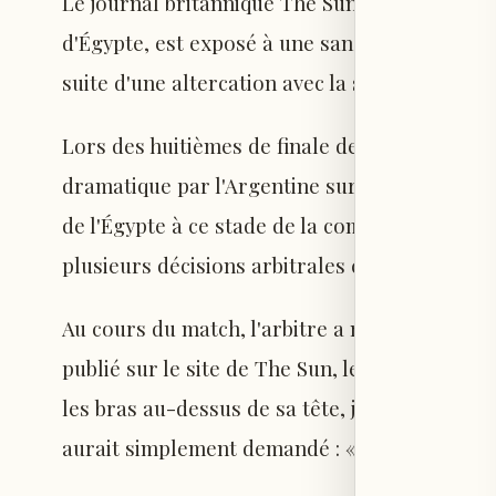
Le journal britannique The Sun révèle que Ho
d'Égypte, est exposé à une sanction de la FIFA
suite d'une altercation avec la star argentine
Lors des huitièmes de finale de la Coupe du 
dramatique par l'Argentine sur le score de 3-
de l'Égypte à ce stade de la compétition dans
plusieurs décisions arbitrales controversées.
Au cours du match, l'arbitre a montré un car
publié sur le site de The Sun, le coach égypti
les bras au-dessus de sa tête, juste après une
aurait simplement demandé : « Quel est le pr