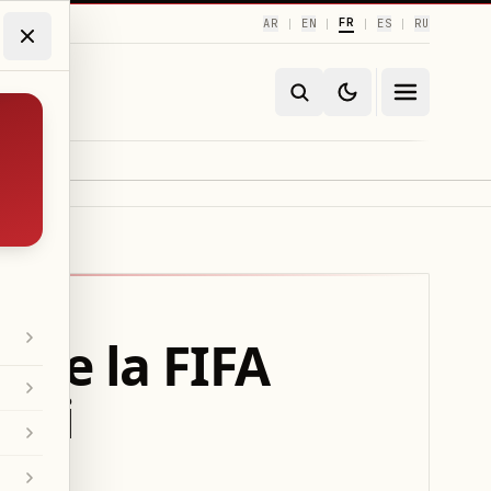
FR
AR
EN
ES
RU
|
|
|
|
 de la FIFA
essi