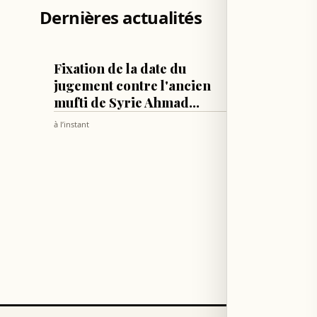
Dernières actualités
MONDE
LIBAN
Fixation de la date du
Le min
jugement contre l'ancien
remerc
mufti de Syrie Ahmad
sécuri
Hasoun
d’une 
à l’instant
8 min