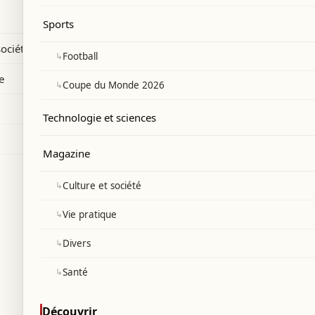
 Lionel Messi lors du Mondial 2026.
Sports
société
↳
Football
e
↳
Coupe du Monde 2026
Technologie et sciences
Magazine
↳
Culture et société
↳
Vie pratique
↳
Divers
↳
Santé
Découvrir