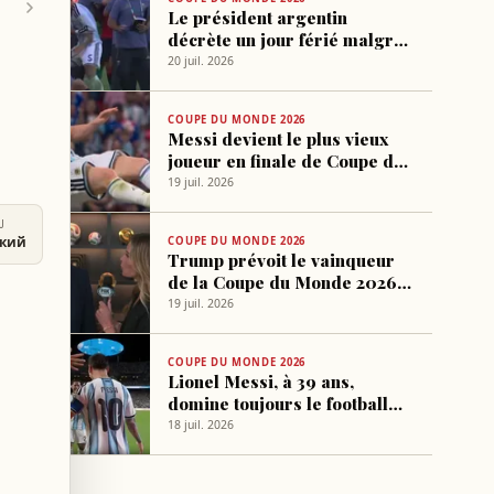
Le président argentin
décrète un jour férié malgré
la défaite en finale de la
20 juil. 2026
Coupe du monde
COUPE DU MONDE 2026
Messi devient le plus vieux
joueur en finale de Coupe du
Monde à 39 ans
19 juil. 2026
U
ский
COUPE DU MONDE 2026
Trump prévoit le vainqueur
de la Coupe du Monde 2026
et désigne les trois meilleurs
19 juil. 2026
joueurs
COUPE DU MONDE 2026
Lionel Messi, à 39 ans,
domine toujours le football
mondial et mène l'Argentine
18 juil. 2026
en finale