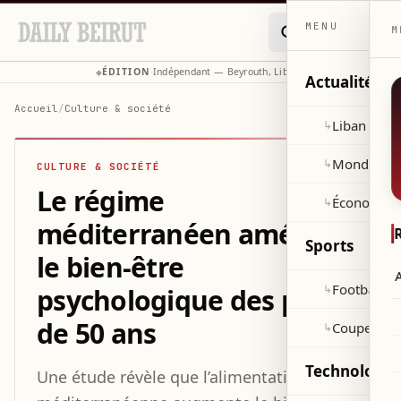
MENU
M
ÉDITION
Indépendant — Beyrouth, Liban
◆
·
◆
Actualités
Accueil
/
Culture & société
Liban
↳
Monde
↳
CULTURE & SOCIÉTÉ
Le régime
Économie
↳
méditerranéen améliore
Sports
le bien-être
A
Football
↳
psychologique des plus
de 50 ans
Coupe du 
↳
Technologie 
Une étude révèle que l’alimentation