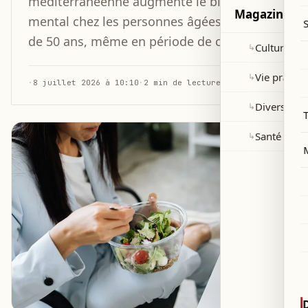
méditerranéenne augmente le bien-être
Magazine
mental chez les personnes âgées de plus
de 50 ans, même en période de crise.
Culture et 
↳
Vie pratiqu
↳
·
8 juillet 2026 à 10:10
·
2 min de lecture
Divers
↳
Santé
↳