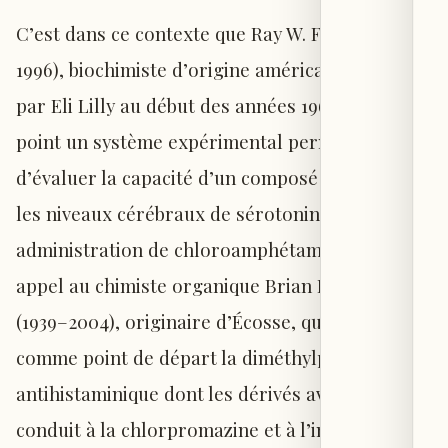
C’est dans ce contexte que Ray W. Fuller (1935–
1996), biochimiste d’origine américaine recruté
par Eli Lilly au début des années 1960, mit au
point un système expérimental permettant
d’évaluer la capacité d’un composé à restaurer
les niveaux cérébraux de sérotonine après
administration de chloroamphétamine. Il fit
appel au chimiste organique Brian B. Malloy
(1939–2004), originaire d’Écosse, qui choisit
comme point de départ la diméthylpyramine, un
antihistaminique dont les dérivés avaient déjà
conduit à la chlorpromazine et à l’imipramine. À