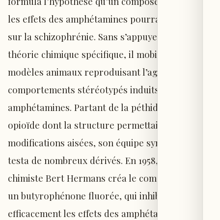
formula l’hypothèse qu’un composé bloquant
les effets des amphétamines pourrait aussi agir
sur la schizophrénie. Sans s’appuyer sur une
théorie chimique spécifique, il mobilisa des
modèles animaux reproduisant l’agitation et les
comportements stéréotypés induits par les
amphétamines. Partant de la péthidine, un
opioïde dont la structure permettait des
modifications aisées, son équipe synthétisa et
testa de nombreux dérivés. En 1958, à Beerse, le
chimiste Bert Hermans créa le composé R1625,
un butyrophénone fluorée, qui inhibait
efficacement les effets des amphétamines chez