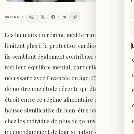
PARTAGER
Les bienfaits du régime méditerranéen ne se
limitent plus à la protection cardiovasculaire,
L
ils semblent également contribuer à un
meilleur équilibre mental, particulièrement
nécessaire avec l’avancée en âge. C’est ce que
démontre une étude récente qui établit un lien
P
étroit entre ce régime alimentaire et une
C
hausse significative du bien-être psychologique
chez les individus de plus de 50 ans,
indépendamment de leur situation économique,