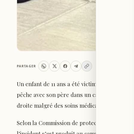
PARTAGER
Un enfant de 11 ans a été victime d’une attaq
pêche avec son père dans un camp en Floride,
droite malgré des soins médicaux intensifs.
Selon la Commission de protection des poisso
l’incident s’est produit au camp de pêche Nels