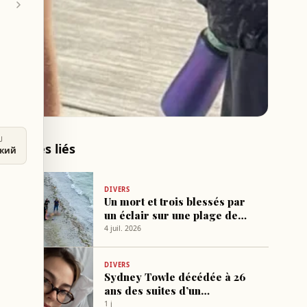
U
Articles liés
ский
DIVERS
Un mort et trois blessés par
un éclair sur une plage de
Floride
4 juil. 2026
DIVERS
Sydney Towle décédée à 26
ans des suites d’un
cholangiocarcinome
1 j