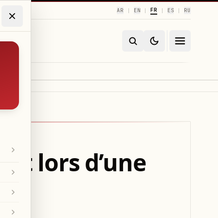
FR
AR
EN
ES
RU
|
|
|
|
nt lors d’une