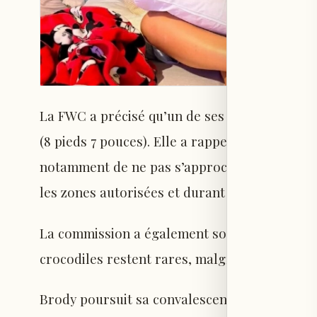
La FWC a précisé qu’un de ses agents a captu
(8 pieds 7 pouces). Elle a rappelé l’importanc
notamment de ne pas s’approcher ni nourrir 
les zones autorisées et durant la journée.
La commission a également souligné que les 
crocodiles restent rares, malgré leur présenc
Brody poursuit sa convalescence à domicile ap