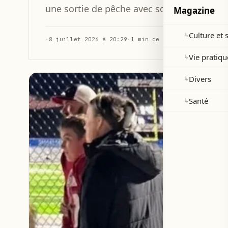
une sortie de pêche avec son père en Flori
Magazine
Culture et 
↳
·
8 juillet 2026 à 20:29
·
1 min de lecture
Vie pratiqu
↳
Divers
↳
Santé
↳