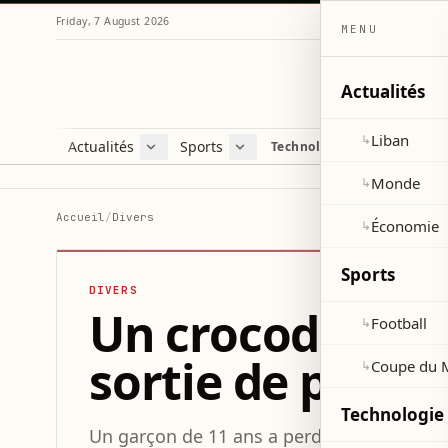
Friday, 7 August 2026
MENU
Actualités
Liban
↳
Actualités
Sports
Technologie et sciences
Liban
Football
C
Monde
Coupe du Monde 2026
V
Monde
↳
Économie
D
Accueil
/
Divers
Économie
↳
S
Sports
DIVERS
Un crocodile mo
Football
↳
sortie de pêche
Coupe du 
↳
Technologie 
Un garçon de 11 ans a perdu sa main droi