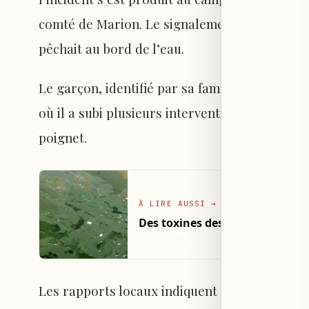
comté de Marion. Le signalement faisait état 
pêchait au bord de l’eau.
Le garçon, identifié par sa famille sous le no
où il a subi plusieurs interventions chirurgic
poignet.
À LIRE AUSSI
→
Des toxines des algues bleues 
Les rapports locaux indiquent que Brody remet