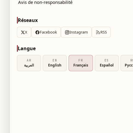
Avis de non-responsabilité
Réseaux
X
Facebook
Instagram
RSS
Langue
AR
EN
FR
ES
R
العربية
English
Français
Español
Рус
ue soudaine d’un crocodile lors d’une sortie de
 ce qui a entraîné l’amputation de sa main
ns et de la faune sauvage de Floride (FWC),
on, situé près de la ville d’Omatilla dans le