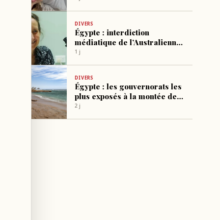
DIVERS
Égypte : interdiction
médiatique de l’Australienne
Barbara O’Neill pour
1 j
allégations sanitaires
dangereuses
DIVERS
Égypte : les gouvernorats les
plus exposés à la montée des
eaux identifiés
2 j