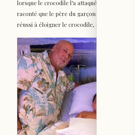
lorsque le crocodile l’a attaqué brusquement
raconté que le père du garçon s’est jeté à l’ea
réussi à éloigner le crocodile, mais la blessur