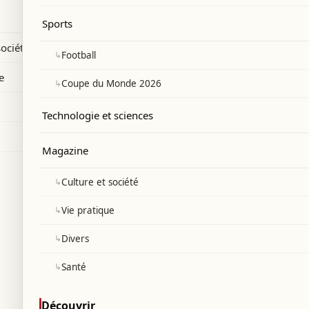
e du club.
Sports
société
↳
Football
e
↳
Coupe du Monde 2026
Technologie et sciences
Magazine
↳
Culture et société
↳
Vie pratique
↳
Divers
↳
Santé
Découvrir