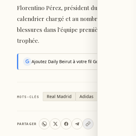
Florentino Pérez, président du club, a attribué
calendrier chargé et au nombre élevé de com
blessures dans l'équipe première ont été le p
trophée.
Ajoutez Daily Beirut à votre fil Google News pour rec
Real Madrid
Adidas
MOTS-CLÉS
PARTAGER