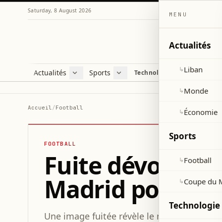
Saturday, 8 August 2026
MENU
Actualités
Liban
↳
Actualités
Sports
Technologie et sciences
Liban
Football
C
Monde
Coupe du Monde 2026
V
Monde
↳
Économie
D
Accueil
/
Football
Économie
↳
S
Sports
FOOTBALL
Fuite dévoile l
Football
↳
Madrid pour 20
Coupe du 
↳
Technologie 
Une image fuitée révèle le maillot domici