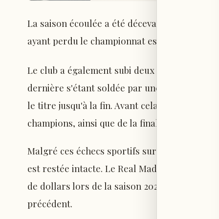
La saison écoulée a été décevante pour le Rea
ayant perdu le championnat espagnol au prof
Le club a également subi deux défaites crucial
dernière s'étant soldée par une défaite 2-0, c
le titre jusqu'à la fin. Avant cela, le Real ava
champions, ainsi que de la finale de la Super
Malgré ces échecs sportifs sur les deux dern
est restée intacte. Le Real Madrid a enregistré
de dollars lors de la saison 2024-2025, soit u
précédent.