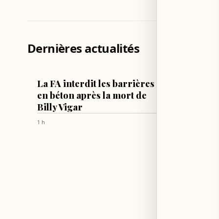
Dernières actualités
FOOTBALL
LIFESTYLE
La FA interdit les barrières
Kim Ka
en béton après la mort de
Hamilt
Billy Vigar
mono
1 h
1 h