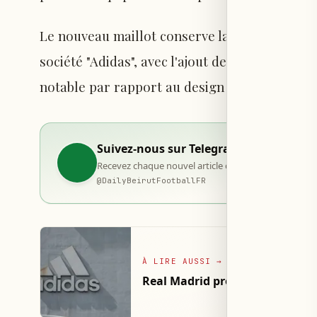
Le nouveau maillot conserve la couleur blanc
société "Adidas", avec l'ajout de détails roug
notable par rapport au design de la saison p
Suivez-nous sur Telegram
Recevez chaque nouvel article dès sa publication, d
@
DailyBeirutFootballFR
À LIRE AUSSI
→
Real Madrid prolonge son cont