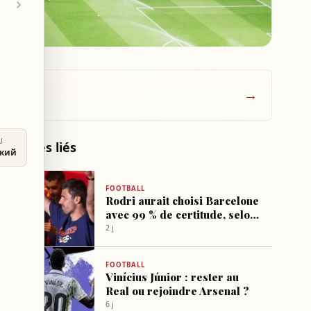
→
U
Articles liés
ский
FOOTBALL
Rodri aurait choisi Barcelone
avec 99 % de certitude, selon
un influenceur
2 j
FOOTBALL
Vinícius Júnior : rester au
Real ou rejoindre Arsenal ?
6 j