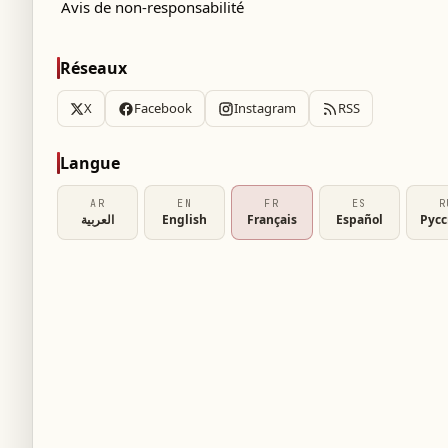
Avis de non-responsabilité
Réseaux
X
Facebook
Instagram
RSS
Langue
AR
EN
FR
ES
R
العربية
English
Français
Español
Рус
campagne publicitaire du nouveau maillot
2027.
ait annoncer officiellement cette tenue dans
e des supporters concernant la tenue que