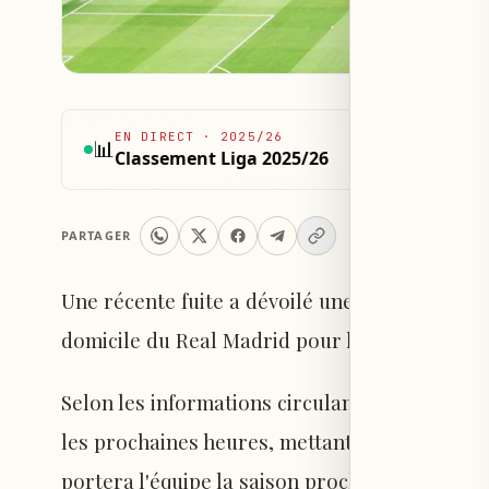
EN DIRECT
·
2025/26
📊
Classement Liga 2025/26
PARTAGER
Une récente fuite a dévoilé une image de la 
domicile du Real Madrid pour la saison 2026-
Selon les informations circulant, le club devr
les prochaines heures, mettant fin à l'attent
portera l'équipe la saison prochaine.