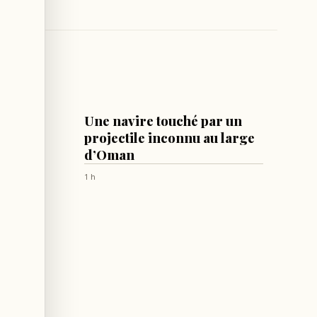
MONDE
ke :
Une navire touché par un
é à 29
projectile inconnu au large
d’Oman
ne
1 h