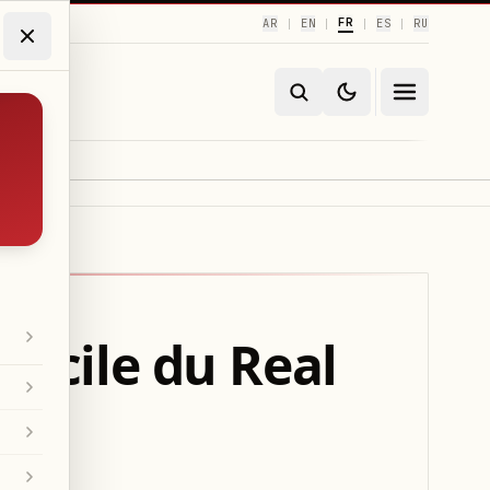
FR
AR
EN
ES
RU
|
|
|
|
micile du Real