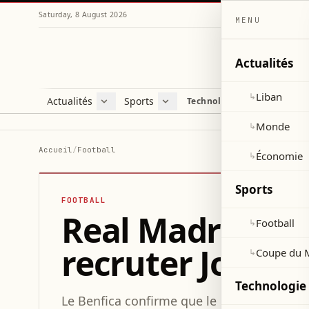
Saturday, 8 August 2026
MENU
Actualités
Liban
↳
Actualités
Sports
Technologie et sciences
Liban
Football
C
Monde
Coupe du Monde 2026
V
Monde
↳
Économie
D
Accueil
/
Football
Économie
↳
S
Sports
FOOTBALL
Real Madrid ver
Football
↳
recruter José 
Coupe du 
↳
Technologie 
Le Benfica confirme que le Real Madrid pai