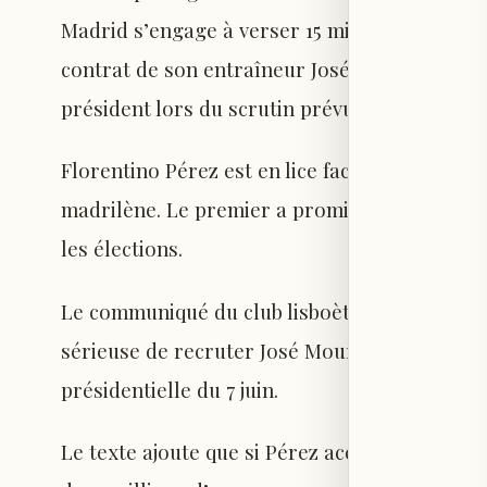
Madrid s’engage à verser 15 millions d’euros,
contrat de son entraîneur José Mourinho, à c
président lors du scrutin prévu dimanche pro
Florentino Pérez est en lice face à Enrique R
madrilène. Le premier a promis de ramener Mo
les élections.
Le communiqué du club lisboète précise que l
sérieuse de recruter José Mourinho en cas de 
présidentielle du 7 juin.
Le texte ajoute que si Pérez accède à la prés