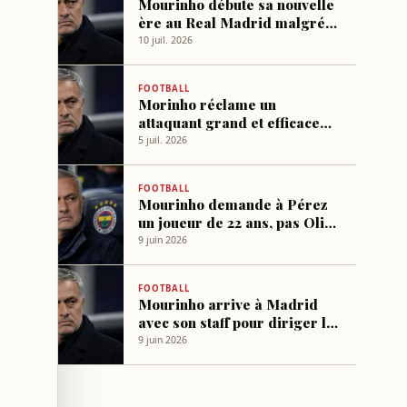
Mourinho débute sa nouvelle
ère au Real Madrid malgré
l'absence des stars
10 juil. 2026
FOOTBALL
Morinho réclame un
attaquant grand et efficace
dans la surface pour le Real
5 juil. 2026
Madrid
FOOTBALL
Mourinho demande à Pérez
un joueur de 22 ans, pas Olici
ni Vitinha
9 juin 2026
FOOTBALL
Mourinho arrive à Madrid
avec son staff pour diriger le
projet du Real
9 juin 2026