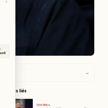
U
ский
→
Articles liés
FOOTBALL