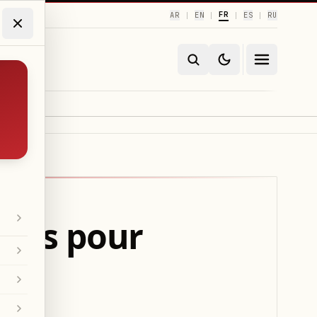
FR
AR
EN
ES
RU
|
|
|
|
uros pour