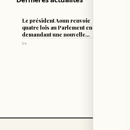
LIBAN
LIBAN
Le président Aoun renvoie
Le pré
quatre lois au Parlement en
le Con
demandant une nouvelle
résulta
révision
Washin
5 h
5 h
ainsi q
des né