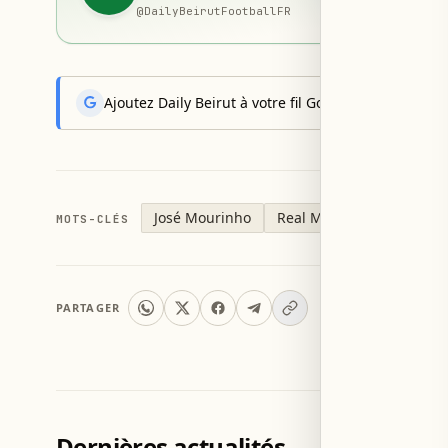
@
DailyBeirutFootballFR
Ajoutez Daily Beirut à votre fil Google News pour rec
José Mourinho
Real Madrid
MOTS-CLÉS
PARTAGER
Dernières actualités