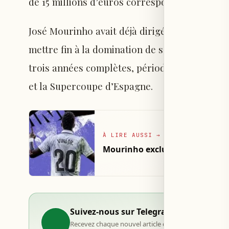
de 15 millions d’euros correspondant à la rup
José Mourinho avait déjà dirigé le Real Madrid
mettre fin à la domination de son rival histori
trois années complètes, période durant laquel
et la Supercoupe d’Espagne.
À LIRE AUSSI
→
Mourinho exclut le départ de V
Suivez-nous sur Telegram
Recevez chaque nouvel article dès sa publication, d