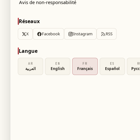
Avis de non-responsabilité
Réseaux
X
Facebook
Instagram
RSS
Langue
AR
EN
FR
ES
R
العربية
English
Français
Español
Рус
 dans un communiqué officiel que le Real