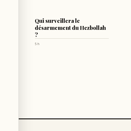
LIBAN
ement
Qui surveillera le
ié à la
désarmement du Hezbollah
re de
?
5 h