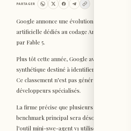
PARTAGER
Google annonce une évolution dans sa méthod
artificielle dédiés au codage Android, après
par Fable 5.
Plus tôt cette année, Google avait lancé « A
synthétique destiné à identifier les meilleur
Ce classement n’est pas généraliste, mais il c
développeurs spécialisés.
La firme précise que plusieurs modifications
benchmark principal sera désormais basé sur
l’outil mini-swe-agent v1 utilisé jusqu’à pr