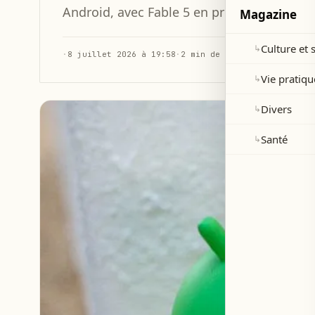
Android, avec Fable 5 en première positio
Magazine
Culture et 
↳
·
8 juillet 2026 à 19:58
·
2 min de lecture
Vie pratiqu
↳
Divers
↳
Santé
↳