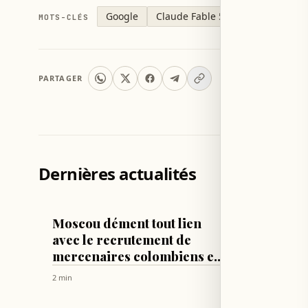
Google
Claude Fable 5
MOTS-CLÉS
PARTAGER
Dernières actualités
MONDE
MONDE
Moscou dément tout lien
36 mig
avec le recrutement de
Camero
mercenaires colombiens en
Unis e
Ukraine
justice
2 min
4 min