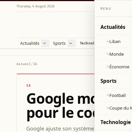
Thursday, 6 August 2026
MENU
Actualités
Liban
↳
Actualités
Sports
Technologie et sciences
Liban
Football
C
Monde
Coupe du Monde 2026
V
Monde
↳
Économie
D
Accueil
/
IA
Économie
↳
S
Sports
IA
Google modifie 
Football
↳
pour le codage 
Coupe du 
↳
Technologie 
Google ajuste son système de classement