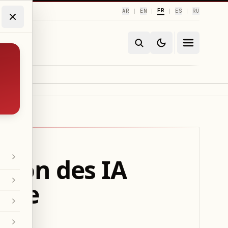
FR
AR
EN
ES
RU
|
|
|
|
ation des IA
tête