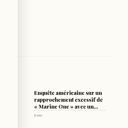
MONDE
 à
Enquête américaine sur un
mesures
rapprochement excessif de
« Marine One » avec un
avion civil
9 min