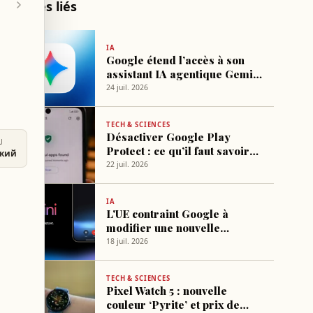
Articles liés
IA
Google étend l’accès à son
assistant IA agentique Gemini
Spark
24 juil. 2026
TECH & SCIENCES
Désactiver Google Play
U
Protect : ce qu’il faut savoir
ский
avant
22 juil. 2026
IA
L'UE contraint Google à
modifier une nouvelle
fonctionnalité d'Android
18 juil. 2026
TECH & SCIENCES
Pixel Watch 5 : nouvelle
couleur ‘Pyrite’ et prix de