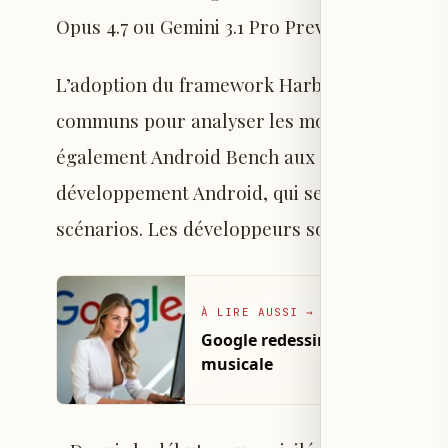
Opus 4.7 ou Gemini 3.1 Pro Preview.
L’adoption du framework Harbor permettra au
communs pour analyser les modèles d’IA selo
également Android Bench aux utilisateurs so
développement Android, qui serviront à évalu
scénarios. Les développeurs sont invités à p
À LIRE AUSSI
→
Google redessine sa recherche 
musicale