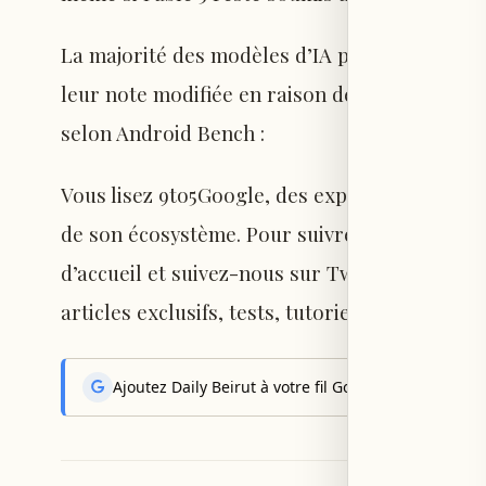
La majorité des modèles d’IA présents dans 
leur note modifiée en raison des nouvelles règ
selon Android Bench :
Vous lisez 9to5Google, des experts qui couvr
de son écosystème. Pour suivre toutes les n
d’accueil et suivez-nous sur Twitter, Facebo
articles exclusifs, tests, tutoriels, et abonn
Ajoutez Daily Beirut à votre fil Google News pour rec