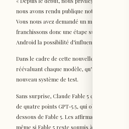
« Depuis le début, nous privilégions une app
nous avons rendu publique notre méthodologi
Vous nous avez demandé un moyen de donner 
franchissons donc une étape supplémentaire
Android la possibilité d’influencer Android B
Dans le cadre de cette nouvelle approche, Goo
réévaluant chaque modèle, qu’il s’agisse de v
nouveau système de test.
Sans surprise, Claude Fable 5 conserve la pr
de quatre points GPT-5.5, qui obtient 80,2. Cl
dessous de Fable 5. Les affirmations de puis
même si Fable 5 reste soumis à des restrictio