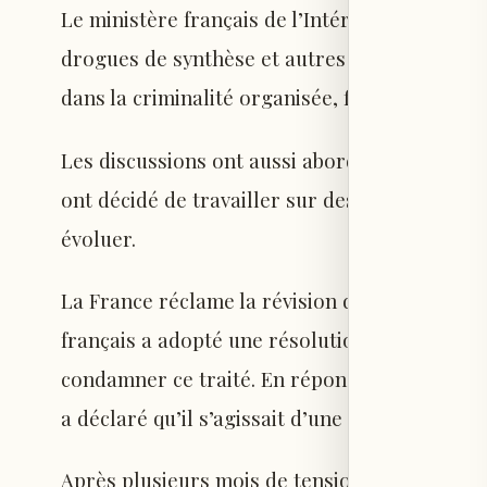
Le ministère français de l’Intérieur a égalemen
drogues de synthèse et autres stupéfiants, ai
dans la criminalité organisée, figurent parmi 
Les discussions ont aussi abordé la révision d
ont décidé de travailler sur des propositions c
évoluer.
La France réclame la révision de cet accord 
français a adopté une résolution, proposée p
condamner ce traité. En réponse, le ministre 
a déclaré qu’il s’agissait d’une affaire « pure
Après plusieurs mois de tensions, la visite d