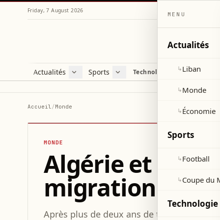
Friday, 7 August 2026
MENU
Actualités
Liban
↳
Actualités
Sports
Technologie et sciences
Liban
Football
C
Monde
Coupe du Monde 2026
V
Monde
↳
Économie
D
Accueil
/
Monde
Économie
↳
S
Sports
MONDE
Algérie et Fran
Football
↳
migration et dr
Coupe du 
↳
Technologie 
Après plus de deux ans de tensions diplom