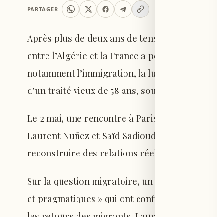
PARTAGER
Après plus de deux ans de tensions diplomati
entre l’Algérie et la France a permis de prog
notamment l’immigration, la lutte contre les 
d’un traité vieux de 58 ans, source de nombre
Le 2 mai, une rencontre à Paris entre les minis
Laurent Nuñez et Saïd Sadioud, a permis de « 
reconstruire des relations réelles », selon le 
Sur la question migratoire, un communiqué min
et pragmatiques » qui ont confirmé la reprise
les retours des migrants. Laurent Nuñez a an