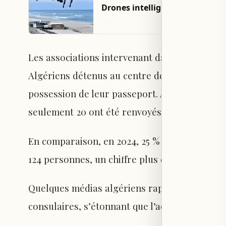
Drones intelligents déployés su
Les associations intervenant dans ces centres
Algériens détenus au centre de Vincennes, seu
possession de leur passeport. À Toulouse, 501
seulement 20 ont été renvoyés dans leur pays
En comparaison, en 2024, 25 % des Algériens e
124 personnes, un chiffre plus de quatre fois
Quelques médias algériens rapportent que l’A
consulaires, s’étonnant que l’administration fr