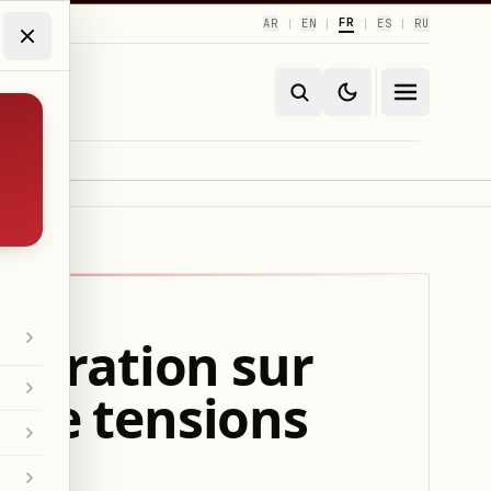
FR
AR
EN
ES
RU
|
|
|
|
opération sur
 de tensions