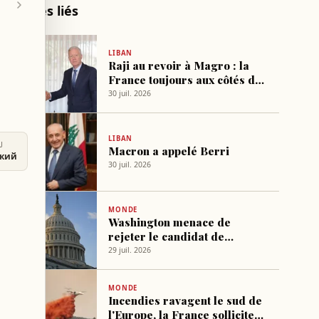
Articles liés
LIBAN
Raji au revoir à Magro : la
France toujours aux côtés du
Liban
30 juil. 2026
LIBAN
U
Macron a appelé Berri
ский
30 juil. 2026
MONDE
Washington menace de
rejeter le candidat de
Macron au poste
29 juil. 2026
d'ambassadeur après un post
critique
MONDE
Incendies ravagent le sud de
l'Europe, la France sollicite