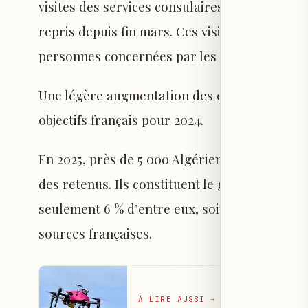
visites des services consulaires algériens dan
repris depuis fin mars. Ces visites visent à ex
personnes concernées par les procédures d’e
Une légère augmentation des expulsions a été
objectifs français pour 2024.
En 2025, près de 5 000 Algériens ont été arrê
des retenus. Ils constituent le groupe le plu
seulement 6 % d’entre eux, soit 264 personnes
sources françaises.
À LIRE AUSSI
→