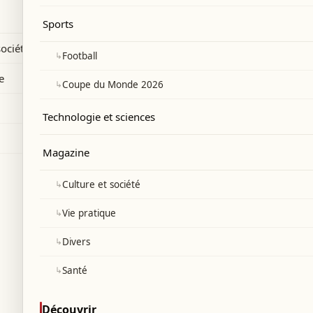
on, la lutte contre les drogues de synthèse
Sports
société
↳
Football
e
↳
Coupe du Monde 2026
Technologie et sciences
Magazine
↳
Culture et société
↳
Vie pratique
↳
Divers
↳
Santé
Découvrir