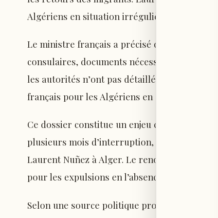
Algériens en situation irrégulière vers leur p
Le ministre français a précisé que l’Algérie a
consulaires, documents nécessaires pour le r
les autorités n’ont pas détaillé la mise en œuv
français pour les Algériens en situation irrég
Ce dossier constitue un enjeu central dans le
plusieurs mois d’interruption, la coopération
Laurent Nuñez à Alger. Le renouvellement des
pour les expulsions en l’absence de passeport
Selon une source politique proche du dossier,